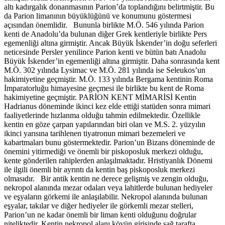
altı kadırgalık donanmasının Parion’da toplandığını belirtmiştir. Bu
da Parion limanının büyüklüğünü ve konumunu göstermesi
açısından önemlidir. Bununla birlikte M.Ö. 546 yılında Parion
kenti de Anadolu’da bulunan diğer Grek kentleriyle birlikte Pers
egemenliği altına girmiştir. Ancak Büyük İskender’in doğu seferleri
neticesinde Persler yenilince Parion kenti ve bütün batı Anadolu
Büyük İskender’in egemenliği altına girmiştir. Daha sonrasında kent
M.Ö. 302 yılında Lysimac ve M.Ö. 281 yılında ise Seleukos’un
hakimiyetine geçmiştir. M.Ö. 133 yılında Bergama kentinin Roma
İmparatorluğu himayesine geçmesi ile birlikte bu kent de Roma
hakimiyetine geçmiştir. PARİON KENT MİMARİSİ Kentin
Hadrianus döneminde ikinci kez elde ettiği statüden sonra mimari
faaliyetlerinde hızlanma olduğu tahmin edilmektedir. Özellikle
kentin en göze çarpan yapılarından biri olan ve M.S. 2. yüzyılın
ikinci yarısına tarihlenen tiyatronun mimari bezemeleri ve
kabartmaları bunu göstermektedir. Parion’un Bizans döneminde de
önemini yitirmediği ve önemli bir piskoposluk merkezi olduğu,
kente gönderilen rahiplerden anlaşılmaktadır. Hristiyanlık Dönemi
ile ilgili önemli bir ayrıntı da kentin baş piskoposluk merkezi
olmasıdır. Bir antik kentin ne derece gelişmiş ve zengin olduğu,
nekropol alanında mezar odaları veya lahitlerde bulunan hediyeler
ve eşyaların görkemi ile anlaşılabilir. Nekropol alanında bulunan
eşyalar, takılar ve diğer hediyeler ile görkemli mezar stelleri,
Parion’un ne kadar önemli bir liman kenti olduğunu doğrular
niteliktedir. Kentin nekropol alanı köyün girişinde sağ tarafta