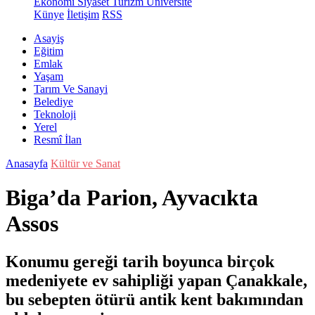
Ekonomi
Siyaset
Turizm
Üniversite
Künye
İletişim
RSS
Asayiş
Eğitim
Emlak
Yaşam
Tarım Ve Sanayi
Belediye
Teknoloji
Yerel
Resmî İlan
Anasayfa
Kültür ve Sanat
Biga’da Parion, Ayvacıkta
Assos
Konumu gereği tarih boyunca birçok
medeniyete ev sahipliği yapan Çanakkale,
bu sebepten ötürü antik kent bakımından