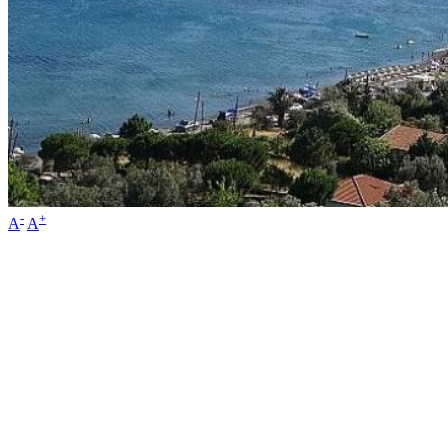
-
+
A
A