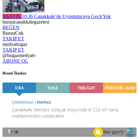
ASAYİŞ
10:36
Çanakkale’de Uyuşturucuya Geçit Yok
burasicanakkalegazetesi
BEĞEN
BurasiCnk
TAKİP ET
medyabogaz
TAKİP ET
@bogazmedyatv
ABONE OL
Resmî İlanlar