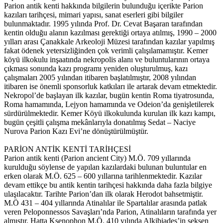
Parion antik kenti hakkında bilgilerin bulunduğu içerikte Parion
kazıları tarihçesi, mimari yapısı, sanat eserleri gibi bilgiler
bulunmaktadır. 1995 yılında Prof. Dr. Cevat Başaran tarafından
kentin olduğu alanın kazılması gerektiği ortaya atılmış, 1990 – 2000
yılları arası Çanakkale Arkeoloji Müzesi tarafından kazılar yapılmış
fakat ödenek yetersizliğinden çok verimli çalışılamamıştır. Kemer
köyü ilkokulu inşaatında nekropolis alanı ve buluntularının ortaya
çıkması sonunda kazı programı yeniden oluşturulmuş, kazı
çalışmaları 2005 yılından itibaren başlatılmıştır, 2008 yılından
itibaren ise önemli sponsorluk katkıları ile artarak devam etmektedir.
Nekropol’de başlayan ilk kazılar, bugün kentin Roma tiyatrosunda,
Roma hamamında, Lejyon hamamında ve Odeion’da genişletilerek
sürdürülmektedir. Kemer Köyü ilkokulunda kurulan ilk kazı kampı,
bugün çeşitli çalışma mekânlarıyla donatılmış Sedat – Naciye
Nurova Parion Kazı Evi’ne dönüştürülmüştür.
PARİON ANTİK KENTİ TARİHÇESİ
Parion antik kenti (Parion ancient City) M.Ö. 709 yıllarında
kurulduğu söylense de yapılan kazılardaki bulunan buluntular en
erken olarak M.Ö. 625 – 600 yıllarına tarihlenmektedir. Kazılar
devam ettikçe bu antik kentin tarihçesi hakkında daha fazla bilgiye
ulaşılacaktır. Tarihte Parion’dan ilk olarak Herodot bahsetmiştir.
M.Ö 431 – 404 yıllarında Atinalılar ile Spartalılar arasında patlak
veren Peloponnessos Savaşları’nda Parion, Atinalıların tarafında yer
almıştır. Hatta Ksenophon M.Ö. 410 yılında Alkibiades’in seksen