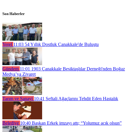
Son Haberler
Yerel
11:03
54 Yıllık Dostluk Çanakkale'de Buluştu
Gündem
11:01
1903 Çanakkale Beşiktaşlılar Derneği'nden Boğaz
Medya’ya Ziyaret
Tarım ve Sanayi
10:41
Şeftali Ağaçlarını Tehdit Eden Hastalık
Belediye
10:40
Başkan Erkek imzayı attı; “Yolumuz açık olsun”