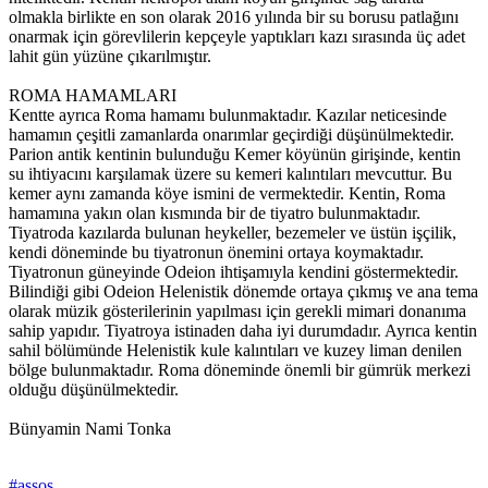
olmakla birlikte en son olarak 2016 yılında bir su borusu patlağını
onarmak için görevlilerin kepçeyle yaptıkları kazı sırasında üç adet
lahit gün yüzüne çıkarılmıştır.
ROMA HAMAMLARI
Kentte ayrıca Roma hamamı bulunmaktadır. Kazılar neticesinde
hamamın çeşitli zamanlarda onarımlar geçirdiği düşünülmektedir.
Parion antik kentinin bulunduğu Kemer köyünün girişinde, kentin
su ihtiyacını karşılamak üzere su kemeri kalıntıları mevcuttur. Bu
kemer aynı zamanda köye ismini de vermektedir. Kentin, Roma
hamamına yakın olan kısmında bir de tiyatro bulunmaktadır.
Tiyatroda kazılarda bulunan heykeller, bezemeler ve üstün işçilik,
kendi döneminde bu tiyatronun önemini ortaya koymaktadır.
Tiyatronun güneyinde Odeion ihtişamıyla kendini göstermektedir.
Bilindiği gibi Odeion Helenistik dönemde ortaya çıkmış ve ana tema
olarak müzik gösterilerinin yapılması için gerekli mimari donanıma
sahip yapıdır. Tiyatroya istinaden daha iyi durumdadır. Ayrıca kentin
sahil bölümünde Helenistik kule kalıntıları ve kuzey liman denilen
bölge bulunmaktadır. Roma döneminde önemli bir gümrük merkezi
olduğu düşünülmektedir.
Bünyamin Nami Tonka
#assos