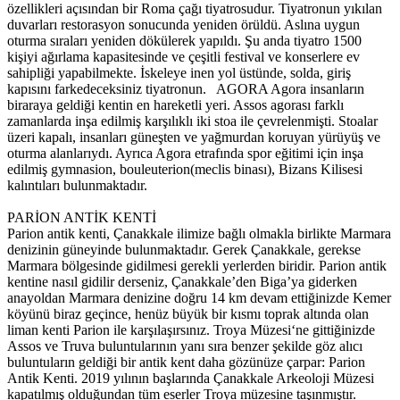
özellikleri açısından bir Roma çağı tiyatrosudur. Tiyatronun yıkılan
duvarları restorasyon sonucunda yeniden örüldü. Aslına uygun
oturma sıraları yeniden dökülerek yapıldı. Şu anda tiyatro 1500
kişiyi ağırlama kapasitesinde ve çeşitli festival ve konserlere ev
sahipliği yapabilmekte. İskeleye inen yol üstünde, solda, giriş
kapısını farkedeceksiniz tiyatronun. AGORA Agora insanların
biraraya geldiği kentin en hareketli yeri. Assos agorası farklı
zamanlarda inşa edilmiş karşılıklı iki stoa ile çevrelenmişti. Stoalar
üzeri kapalı, insanları güneşten ve yağmurdan koruyan yürüyüş ve
oturma alanlarıydı. Ayrıca Agora etrafında spor eğitimi için inşa
edilmiş gymnasion, bouleuterion(meclis binası), Bizans Kilisesi
kalıntıları bulunmaktadır.
PARİON ANTİK KENTİ
Parion antik kenti, Çanakkale ilimize bağlı olmakla birlikte Marmara
denizinin güneyinde bulunmaktadır. Gerek Çanakkale, gerekse
Marmara bölgesinde gidilmesi gerekli yerlerden biridir. Parion antik
kentine nasıl gidilir derseniz, Çanakkale’den Biga’ya giderken
anayoldan Marmara denizine doğru 14 km devam ettiğinizde Kemer
köyünü biraz geçince, henüz büyük bir kısmı toprak altında olan
liman kenti Parion ile karşılaşırsınız. Troya Müzesi‘ne gittiğinizde
Assos ve Truva buluntularının yanı sıra benzer şekilde göz alıcı
buluntuların geldiği bir antik kent daha gözünüze çarpar: Parion
Antik Kenti. 2019 yılının başlarında Çanakkale Arkeoloji Müzesi
kapatılmış olduğundan tüm eserler Troya müzesine taşınmıştır.