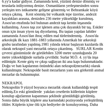
6.yy'a kadar gidiyor. Zamanında kent, yüzünü denize dönmüş ve
teraslarla iniliyormuş denize. Osmanlıların yerleşmesinden sonra
yerleşim ters istikamette gelişme göstermiş ve Behramkale köyü
ortaya çıkmış. Kent sönmüş bir volkanik tepe üzerine, andezit
kayalıkları arasına, denizden 236 metre yüksekliğe kurulmuş.
Assos'un etrafında bol bulunan andezit taşı kentin inşasında
kullanılmış. Assos taşı zor işlenen ama çok dayanıklı bir taş. Eskiler
onun için insan yiyen taş diyorlarmış. Bu taştan yapılan lahitler
zamanında Assos'dan ihraç edilen mal türlerindenmiş. Assos'da
arkeolojik ilk kazı 1881-1883 yıllarında Amerikalı bir arkeoloji
grubu tarafından yapılmış.1981 yılında tekrar başlayan kazılarda ilk
olarak nekrapol yani mezarlık ortaya çıkarılmış. SURLAR Kentin
çevresi günümüzde de görülebilen 3200 metre uzunluğunda 20
metre yüksekliğinde surlarla çevrilidir. Surlar M.Ö. 4. yy'da inşa
edilmiştir. Kente giriş ve çıkışı sağlayan iki ana kapı bulunmaktadır.
Doğu ve batı kapılarının önündeki alan nekrapol(mezarlık) olarak
kullanılmıştır. Nekrapolde basit mezarların yanı sıra görkemli anıtsal
mezarlar da bulunmuştur.
NEKRAPOL
Nekrapolün 9 yüzyıl boyunca mezarlık olarak kullanıldığı tespit
edilmiş.En eski gömülerde yakılan cesetlerin küllerinin küplere
konulup ağızlarının kapanması şeklinde gömüldüğü görülmüş.
Sonra daha büyük küplere ana karnındaki pozisyonda yerleştirilmiş
ölüler. Küplerin içine ölü için hediyeler de konuluyormuş. Daha