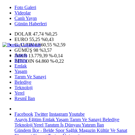
Foto Galeri
Videolar
Canlı Yayın
Günün Haberleri
DOLAR
47,74
%0,25
EURO
55,25
%0,43
G.ALTIN
6.660,55
%2,59
GÜMÜŞ
98
%3,57
Asayiş
IMKB
13.779,39
%-0,14
Eğitim
BITCOIN
64.860
%-0,22
Emlak
Yaşam
Tarım Ve Sanayi
Belediye
Teknoloji
Yerel
Resmî İlan
Facebook
Twitter
Instagram
Youtube
Asayiş
Eğitim
Emlak
Yaşam
Tarım Ve Sanayi
Belediye
Teknoloji
Yerel
Tanıtım
İş Dünyası
Yatırım
İlan
Gündem
İlçe - Belde
Spor
Sağlık
Magazin
Kültür Ve Sanat