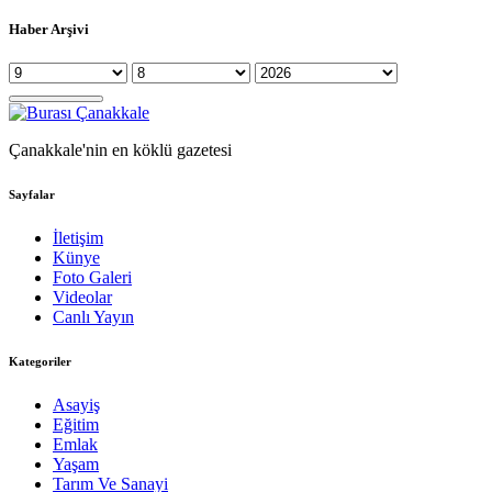
Haber Arşivi
Çanakkale'nin en köklü gazetesi
Sayfalar
İletişim
Künye
Foto Galeri
Videolar
Canlı Yayın
Kategoriler
Asayiş
Eğitim
Emlak
Yaşam
Tarım Ve Sanayi