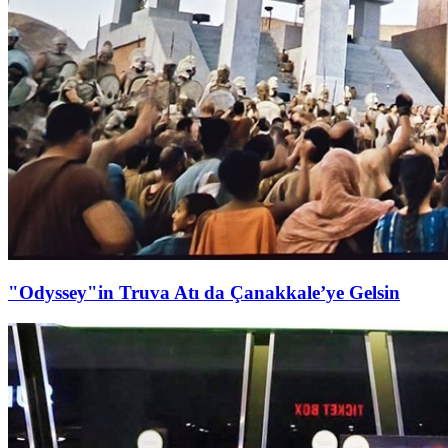
"Odyssey"in Truva Atı da Çanakkale’ye Gelsin