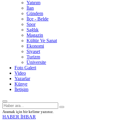
Yatırım
İlan
Gündem
İlçe - Belde
Spor
Sağlık
Magazin
Kültür Ve Sanat
Ekonomi
Siyaset
Turizm
Üniversite
Foto Galeri
Video
Yazarlar
Künye
İletişim
Aramak için bir kelime yazınız.
HABER İHBAR