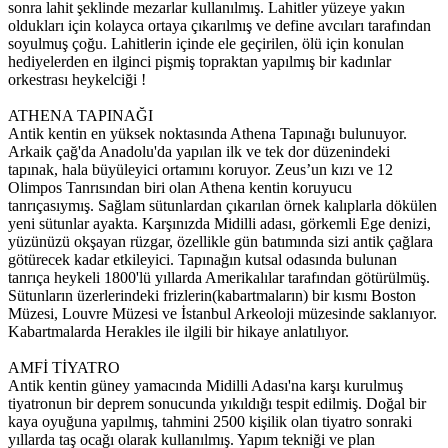
sonra lahit şeklinde mezarlar kullanılmış. Lahitler yüzeye yakın
oldukları için kolayca ortaya çıkarılmış ve define avcıları tarafından
soyulmuş çoğu. Lahitlerin içinde ele geçirilen, ölü için konulan
hediyelerden en ilginci pişmiş topraktan yapılmış bir kadınlar
orkestrası heykelciği !
ATHENA TAPINAĞI
Antik kentin en yüksek noktasında Athena Tapınağı bulunuyor.
Arkaik çağ'da Anadolu'da yapılan ilk ve tek dor düzenindeki
tapınak, hala büyüleyici ortamını koruyor. Zeus’un kızı ve 12
Olimpos Tanrısından biri olan Athena kentin koruyucu
tanrıçasıymış. Sağlam sütunlardan çıkarılan örnek kalıplarla dökülen
yeni sütunlar ayakta. Karşınızda Midilli adası, görkemli Ege denizi,
yüzünüzü okşayan rüzgar, özellikle gün batımında sizi antik çağlara
götürecek kadar etkileyici. Tapınağın kutsal odasında bulunan
tanrıça heykeli 1800'lü yıllarda Amerikalılar tarafından götürülmüş.
Sütunların üzerlerindeki frizlerin(kabartmaların) bir kısmı Boston
Müzesi, Louvre Müzesi ve İstanbul Arkeoloji müzesinde saklanıyor.
Kabartmalarda Herakles ile ilgili bir hikaye anlatılıyor.
AMFİ TİYATRO
Antik kentin güney yamacında Midilli Adası'na karşı kurulmuş
tiyatronun bir deprem sonucunda yıkıldığı tespit edilmiş. Doğal bir
kaya oyuğuna yapılmış, tahmini 2500 kişilik olan tiyatro sonraki
yıllarda taş ocağı olarak kullanılmış. Yapım tekniği ve plan