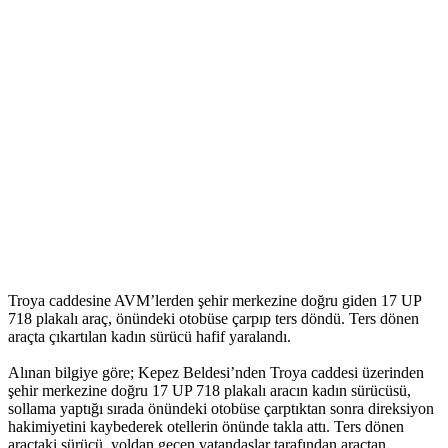
Troya caddesine AVM’lerden şehir merkezine doğru giden 17 UP
718 plakalı araç, önündeki otobüse çarpıp ters döndü. Ters dönen
araçta çıkartılan kadın sürücü hafif yaralandı.
Alınan bilgiye göre; Kepez Beldesi’nden Troya caddesi üzerinden
şehir merkezine doğru 17 UP 718 plakalı aracın kadın sürücüsü,
sollama yaptığı sırada önündeki otobüse çarptıktan sonra direksiyon
hakimiyetini kaybederek otellerin önünde takla attı. Ters dönen
araçtaki sürücü, yoldan geçen vatandaşlar tarafından araçtan