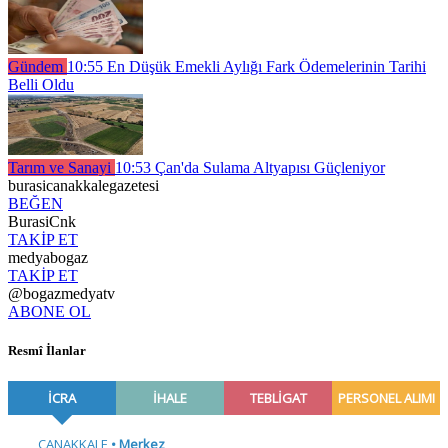
Gündem
10:55
En Düşük Emekli Aylığı Fark Ödemelerinin Tarihi
Belli Oldu
Tarım ve Sanayi
10:53
Çan'da Sulama Altyapısı Güçleniyor
burasicanakkalegazetesi
BEĞEN
BurasiCnk
TAKİP ET
medyabogaz
TAKİP ET
@bogazmedyatv
ABONE OL
Resmî İlanlar