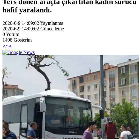
Ters dönen araçta çıkartılan kadın sürücü
hafif yaralandı.
2020-6-9 14:09:02
Yayınlanma
2020-6-9 14:09:02
Güncelleme
0
Yorum
1498
Gösterim
-
+
A
A