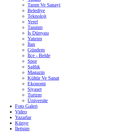
Tarım Ve Sanayi
Belediye
Teknoloji
Yerel
Tanıtım
İş Dünyası
Yatırım
İlan
Gündem
İlçe - Belde
Spor
Sağlık
Magazin
Kültür Ve Sanat
Ekonomi
Siyaset
Turizm
Üniversite
Foto Galeri
Video
Yazarlar
Künye
İletişim