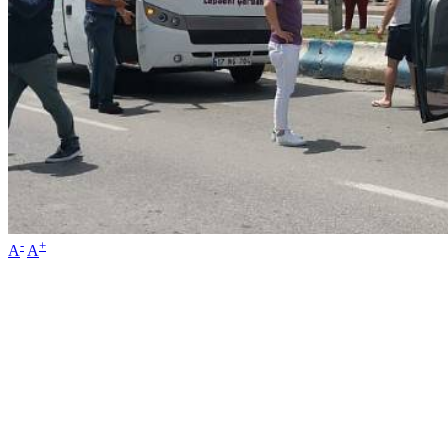
-
+
A
A