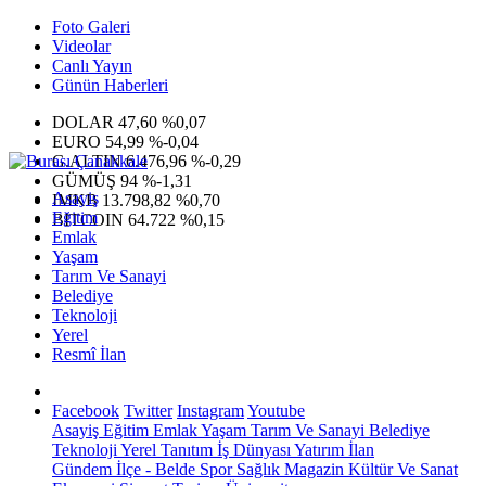
Foto Galeri
Videolar
Canlı Yayın
Günün Haberleri
DOLAR
47,60
%0,07
EURO
54,99
%-0,04
G.ALTIN
6.476,96
%-0,29
GÜMÜŞ
94
%-1,31
Asayiş
IMKB
13.798,82
%0,70
Eğitim
BITCOIN
64.722
%0,15
Emlak
Yaşam
Tarım Ve Sanayi
Belediye
Teknoloji
Yerel
Resmî İlan
Facebook
Twitter
Instagram
Youtube
Asayiş
Eğitim
Emlak
Yaşam
Tarım Ve Sanayi
Belediye
Teknoloji
Yerel
Tanıtım
İş Dünyası
Yatırım
İlan
Gündem
İlçe - Belde
Spor
Sağlık
Magazin
Kültür Ve Sanat