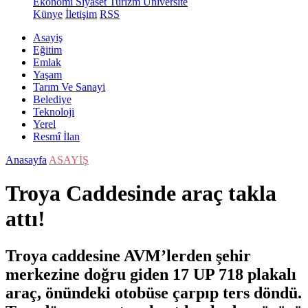
Ekonomi
Siyaset
Turizm
Üniversite
Künye
İletişim
RSS
Asayiş
Eğitim
Emlak
Yaşam
Tarım Ve Sanayi
Belediye
Teknoloji
Yerel
Resmî İlan
Anasayfa
ASAYİŞ
Troya Caddesinde araç takla
attı!
Troya caddesine AVM’lerden şehir
merkezine doğru giden 17 UP 718 plakalı
araç, önündeki otobüse çarpıp ters döndü.