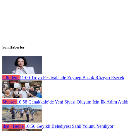
Son Haberler
Gündem
11:00
Troya Festivali'nde Zeynep Bastık Rüzgarı Esecek
Siyaset
10:58
Çanakkale’de Yeni Siyasi Oluşum İçin İlk Adım Atıldı
İlçe - Belde
10:56
Geyikli Belediyesi Sahil Yolunu Yeniliyor