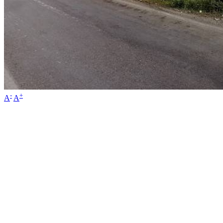
-
+
A
A