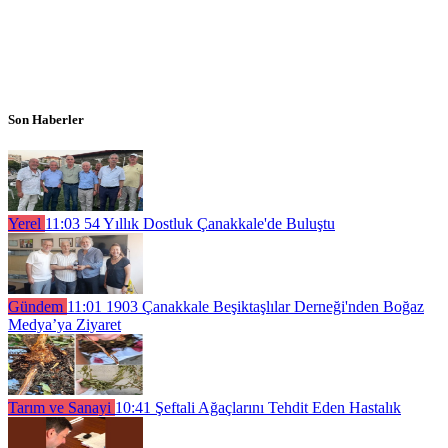
Son Haberler
Yerel
11:03
54 Yıllık Dostluk Çanakkale'de Buluştu
Gündem
11:01
1903 Çanakkale Beşiktaşlılar Derneği'nden Boğaz
Medya’ya Ziyaret
Tarım ve Sanayi
10:41
Şeftali Ağaçlarını Tehdit Eden Hastalık