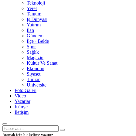
Teknoloji
Yerel
Tanıtım
İş Dünyası
Yatırım
İlan
Gündem
İlçe - Belde
Spor
Sağlık
Magazin
Kültür Ve Sanat
Ekonomi
Siyaset
Turizm
Üniversite
Foto Galeri
Video
Yazarlar
Künye
İletişim
Aramak için bir kelime yazınız.