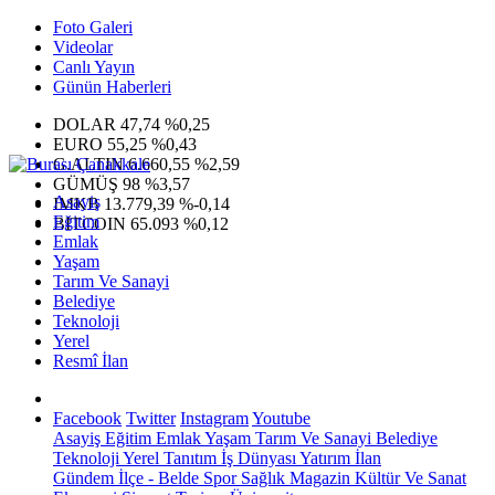
Foto Galeri
Videolar
Canlı Yayın
Günün Haberleri
DOLAR
47,74
%0,25
EURO
55,25
%0,43
G.ALTIN
6.660,55
%2,59
GÜMÜŞ
98
%3,57
Asayiş
IMKB
13.779,39
%-0,14
Eğitim
BITCOIN
65.093
%0,12
Emlak
Yaşam
Tarım Ve Sanayi
Belediye
Teknoloji
Yerel
Resmî İlan
Facebook
Twitter
Instagram
Youtube
Asayiş
Eğitim
Emlak
Yaşam
Tarım Ve Sanayi
Belediye
Teknoloji
Yerel
Tanıtım
İş Dünyası
Yatırım
İlan
Gündem
İlçe - Belde
Spor
Sağlık
Magazin
Kültür Ve Sanat