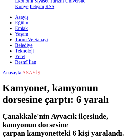
Ekonomi
Siyaset
Turizm
Üniversite
Künye
İletişim
RSS
Asayiş
Eğitim
Emlak
Yaşam
Tarım Ve Sanayi
Belediye
Teknoloji
Yerel
Resmî İlan
Anasayfa
ASAYİŞ
Kamyonet, kamyonun
dorsesine çarptı: 6 yaralı
Çanakkale'nin Ayvacık ilçesinde,
kamyonun dorsesine
çarpan kamyonetteki 6 kişi yaralandı.