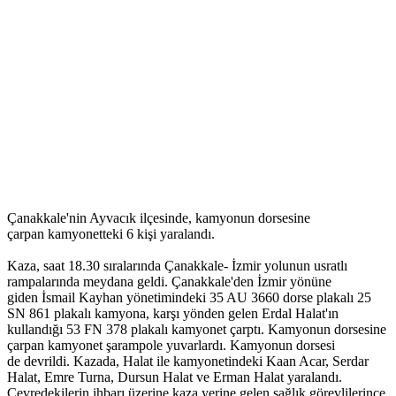
Çanakkale'nin Ayvacık ilçesinde, kamyonun dorsesine
çarpan kamyonetteki 6 kişi yaralandı.
Kaza, saat 18.30 sıralarında Çanakkale- İzmir yolunun usratlı
rampalarında meydana geldi. Çanakkale'den İzmir yönüne
giden İsmail Kayhan yönetimindeki 35 AU 3660 dorse plakalı 25
SN 861 plakalı kamyona, karşı yönden gelen Erdal Halat'ın
kullandığı 53 FN 378 plakalı kamyonet çarptı. Kamyonun dorsesine
çarpan kamyonet şarampole yuvarlardı. Kamyonun dorsesi
de devrildi. Kazada, Halat ile kamyonetindeki Kaan Acar, Serdar
Halat, Emre Turna, Dursun Halat ve Erman Halat yaralandı.
Çevredekilerin ihbarı üzerine kaza yerine gelen sağlık görevlilerince