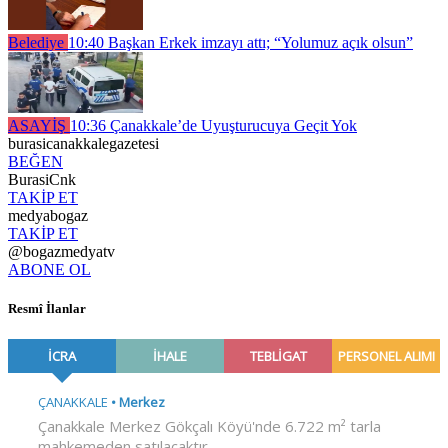
Belediye
10:40
Başkan Erkek imzayı attı; “Yolumuz açık olsun”
ASAYİŞ
10:36
Çanakkale’de Uyuşturucuya Geçit Yok
burasicanakkalegazetesi
BEĞEN
BurasiCnk
TAKİP ET
medyabogaz
TAKİP ET
@bogazmedyatv
ABONE OL
Resmî İlanlar