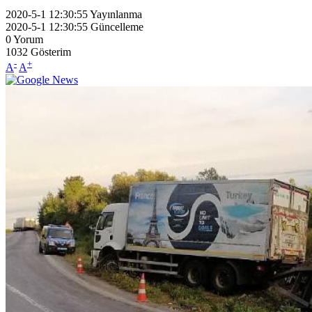
2020-5-1 12:30:55
Yayınlanma
2020-5-1 12:30:55
Güncelleme
0
Yorum
1032
Gösterim
-
+
A
A