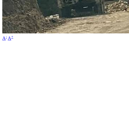
-
+
A
A