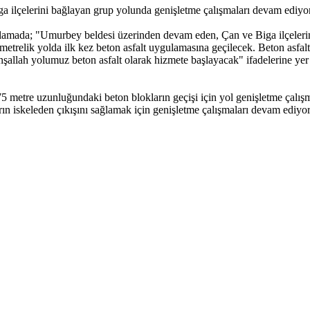
a ilçelerini bağlayan grup yolunda genişletme çalışmaları devam ediyor
ıklamada; "Umurbey beldesi üzerinden devam eden, Çan ve Biga ilçelerini
lometrelik yolda ilk kez beton asfalt uygulamasına geçilecek. Beton as
şallah yolumuz beton asfalt olarak hizmete başlayacak" ifadelerine yer 
 metre uzunluğundaki beton blokların geçişi için yol genişletme çalış
n iskeleden çıkışını sağlamak için genişletme çalışmaları devam ediyor