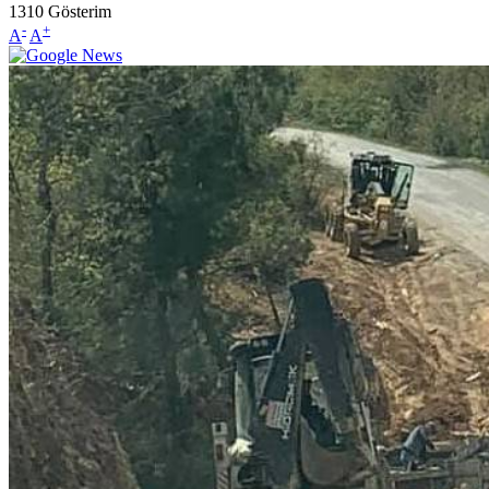
1310
Gösterim
-
+
A
A