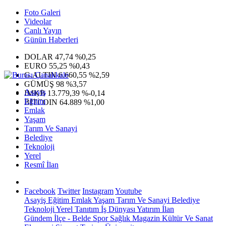
Foto Galeri
Videolar
Canlı Yayın
Günün Haberleri
DOLAR
47,74
%0,25
EURO
55,25
%0,43
G.ALTIN
6.660,55
%2,59
GÜMÜŞ
98
%3,57
Asayiş
IMKB
13.779,39
%-0,14
Eğitim
BITCOIN
64.889
%1,00
Emlak
Yaşam
Tarım Ve Sanayi
Belediye
Teknoloji
Yerel
Resmî İlan
Facebook
Twitter
Instagram
Youtube
Asayiş
Eğitim
Emlak
Yaşam
Tarım Ve Sanayi
Belediye
Teknoloji
Yerel
Tanıtım
İş Dünyası
Yatırım
İlan
Gündem
İlçe - Belde
Spor
Sağlık
Magazin
Kültür Ve Sanat