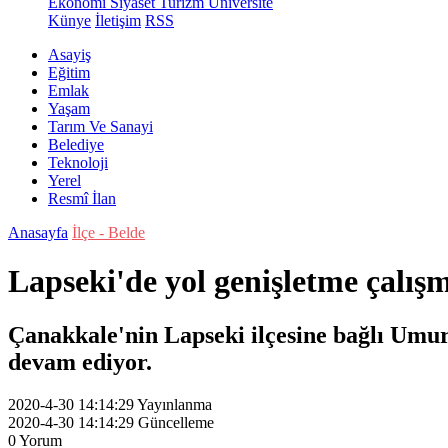
Ekonomi
Siyaset
Turizm
Üniversite
Künye
İletişim
RSS
Asayiş
Eğitim
Emlak
Yaşam
Tarım Ve Sanayi
Belediye
Teknoloji
Yerel
Resmî İlan
Anasayfa
İlçe - Belde
Lapseki'de yol genişletme çalış
Çanakkale'nin Lapseki ilçesine bağlı Umur
devam ediyor.
2020-4-30 14:14:29
Yayınlanma
2020-4-30 14:14:29
Güncelleme
0
Yorum