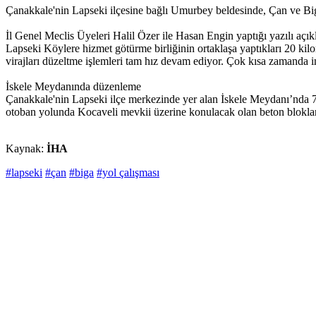
Çanakkale'nin Lapseki ilçesine bağlı Umurbey beldesinde, Çan ve Big
İl Genel Meclis Üyeleri Halil Özer ile Hasan Engin yaptığı yazılı aç
Lapseki Köylere hizmet götürme birliğinin ortaklaşa yaptıkları 20 ki
virajları düzeltme işlemleri tam hız devam ediyor. Çok kısa zamanda in
İskele Meydanında düzenleme
Çanakkale'nin Lapseki ilçe merkezinde yer alan İskele Meydanı’nda 75
otoban yolunda Kocaveli mevkii üzerine konulacak olan beton blokları
Kaynak:
İHA
#lapseki
#çan
#biga
#yol çalışması