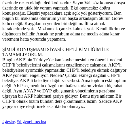
üzerinde ricacı olduğu dedikodusudur. Sayın Vali söz konusu dosya
üzerinde en ufak bir yorum yapmadı. Eğri oturacağız doğru
konuşacağız. Eleştiri yapacaklara açık açık yol gösteriyorum. Ben
bugün bu makamda otururum yarın başka arkadaşım oturur. Görev
kalıcı değil. Kaygılarına yenilen biri değilim. İftira atmak
karakterimde yok. Mızlanmak çaresiz kalmak yok. Kendi fikrim ve
düşüncem bellidir. Ancak ne grubum adına ne meclis adına karar
veremem hatta yorumda yapamam.
ŞİMDİ KONUŞMAMI SİYASİ CHP’Lİ KİMLİĞİM İLE
TAMAMLIYORUM.
Bugün AKP’nin Türkiye’de kan kaybetmesinin en önemli nedeni
CHP’li belediyelerini çalışmalarını engellemeye çalışması, AKP’li
belediyelere ayrımcılık yapmasıdır. CHP’li belediye ekmek dağıtıyor
AKP yönetimi engelliyor. Neden? Çünkü ekmeği dağıtan CHP’li
belediye. AKP’li belediye dağıtırsa serbest. Ama toplum eski toplum
değil. AKP seçmeninin düzgün muhafazakarların vicdanı hiç rahat
değil. Aynı ANAP ve DYP gibi şımarık yönetimlerin gazabına
uğrayan bir AKP hükümeti geriye gidiyor. Bunu niye anlattım Bir
CHP’li olarak bizim bundan ders çıkartmamız lazım. Sadece AKP
yapıyor diye eleştirirsek asla iktidar olamayız.
#gestaş
#il genel meclisi