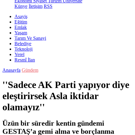
Ekonomi
Siyaset
Turizm
Üniversite
Künye
İletişim
RSS
Asayiş
Eğitim
Emlak
Yaşam
Tarım Ve Sanayi
Belediye
Teknoloji
Yerel
Resmî İlan
Anasayfa
Gündem
''Sadece AK Parti yapıyor diye
eleştirirsek Asla iktidar
olamayız''
Üzün bir süredir kentin gündemi
GESTAŞ’a gemi alma ve borçlanma