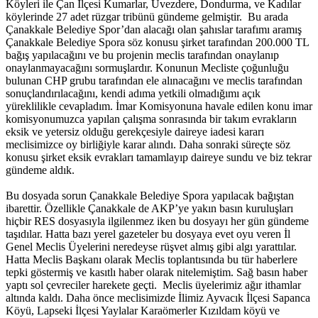
Köyleri ile Çan İlçesi Kumarlar, Üvezdere, Dondurma, ve Kadılar
köylerinde 27 adet rüzgar tribünü gündeme gelmiştir. Bu arada
Çanakkale Belediye Spor’dan alacağı olan şahıslar tarafımı aramış
Çanakkale Belediye Spora söz konusu şirket tarafından 200.000 TL
bağış yapılacağını ve bu projenin meclis tarafından onaylanıp
onaylanmayacağını sormuşlardır. Konunun Mecliste çoğunluğu
bulunan CHP grubu tarafından ele alınacağını ve meclis tarafından
sonuçlandırılacağını, kendi adıma yetkili olmadığımı açık
yüreklilikle cevapladım. İmar Komisyonuna havale edilen konu imar
komisyonumuzca yapılan çalışma sonrasında bir takım evrakların
eksik ve yetersiz olduğu gerekçesiyle daireye iadesi kararı
meclisimizce oy birliğiyle karar alındı. Daha sonraki süreçte söz
konusu şirket eksik evrakları tamamlayıp daireye sundu ve biz tekrar
gündeme aldık.
Bu dosyada sorun Çanakkale Belediye Spora yapılacak bağıştan
ibarettir. Özellikle Çanakkale de AKP’ye yakın basın kuruluşları
hiçbir RES dosyasıyla ilgilenmez iken bu dosyayı her gün gündeme
taşıdılar. Hatta bazı yerel gazeteler bu dosyaya evet oyu veren İl
Genel Meclis Üyelerini neredeyse rüşvet almış gibi algı yarattılar.
Hatta Meclis Başkanı olarak Meclis toplantısında bu tür haberlere
tepki göstermiş ve kasıtlı haber olarak nitelemiştim. Sağ basın haber
yaptı sol çevreciler harekete geçti. Meclis üyelerimiz ağır ithamlar
altında kaldı. Daha önce meclisimizde İlimiz Ayvacık İlçesi Sapanca
Köyü, Lapseki İlçesi Yaylalar Karaömerler Kızıldam köyü ve