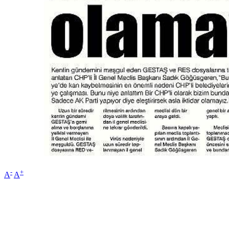
-
+
A
A