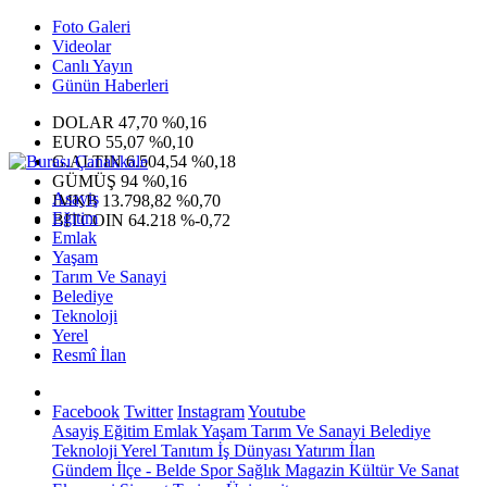
Foto Galeri
Videolar
Canlı Yayın
Günün Haberleri
DOLAR
47,70
%0,16
EURO
55,07
%0,10
G.ALTIN
6.504,54
%0,18
GÜMÜŞ
94
%0,16
Asayiş
IMKB
13.798,82
%0,70
Eğitim
BITCOIN
64.218
%-0,72
Emlak
Yaşam
Tarım Ve Sanayi
Belediye
Teknoloji
Yerel
Resmî İlan
Facebook
Twitter
Instagram
Youtube
Asayiş
Eğitim
Emlak
Yaşam
Tarım Ve Sanayi
Belediye
Teknoloji
Yerel
Tanıtım
İş Dünyası
Yatırım
İlan
Gündem
İlçe - Belde
Spor
Sağlık
Magazin
Kültür Ve Sanat