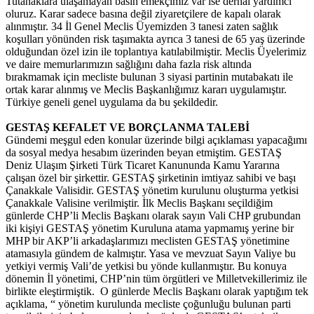
Tutanaklara ulaşamayan basın emekçimiz var ise derhal yardımcı
oluruz. Karar sadece basına değil ziyaretçilere de kapalı olarak
alınmıştır. 34 İl Genel Meclis Üyemizden 3 tanesi zaten sağlık
koşulları yönünden risk taşımakta ayrıca 3 tanesi de 65 yaş üzerinde
olduğundan özel izin ile toplantıya katılabilmiştir. Meclis Üyelerimiz
ve daire memurlarımızın sağlığını daha fazla risk altında
bırakmamak için mecliste bulunan 3 siyasi partinin mutabakatı ile
ortak karar alınmış ve Meclis Başkanlığımız kararı uygulamıştır.
Türkiye geneli genel uygulama da bu şekildedir.
GESTAŞ KEFALET VE BORÇLANMA TALEBİ
Gündemi meşgul eden konular üzerinde bilgi açıklaması yapacağımı
da sosyal medya hesabım üzerinden beyan etmiştim. GESTAŞ
Deniz Ulaşım Şirketi Türk Ticaret Kanununda Kamu Yararına
çalışan özel bir şirkettir. GESTAŞ şirketinin imtiyaz sahibi ve başı
Çanakkale Valisidir. GESTAŞ yönetim kurulunu oluşturma yetkisi
Çanakkale Valisine verilmiştir. İlk Meclis Başkanı seçildiğim
günlerde CHP’li Meclis Başkanı olarak sayın Vali CHP grubundan
iki kişiyi GESTAŞ yönetim Kuruluna atama yapmamış yerine bir
MHP bir AKP’li arkadaşlarımızı meclisten GESTAŞ yönetimine
atamasıyla gündem de kalmıştır. Yasa ve mevzuat Sayın Valiye bu
yetkiyi vermiş Vali’de yetkisi bu yönde kullanmıştır. Bu konuya
dönemin İl yönetimi, CHP’nin tüm örgütleri ve Milletvekillerimiz ile
birlikte eleştirmiştik. O günlerde Meclis Başkanı olarak yaptığım tek
açıklama, “ yönetim kurulunda mecliste çoğunluğu bulunan parti