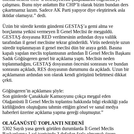
çalışması. Bunu niye anlattım Bir CHP’li olarak bizim bundan ders
çıkartmamız lazım. Sadece AK Parti yapıyor diye eleştirirsek asla
iktidar olamayız.” dedi.
Üzün bir süredir kentin gündemi GESTAŞ’a gemi alma ve
borçlanma yetkisi vermeyen İl Genel Meclisi ile meşguldü.
GESTAŞ dosyasına RED verilmesinin ardından doya valilik
tarafından il genel meclisine tekrar gönderildi. Virüs nedeniyle uzun
süredir toplanmayan il genel meclisi dün bir araya geldi. Basına
kapalı yapılan meclis toplantısının ardından İl Genel Meclis Başkanı
Sadık Göğüsgeren genel bir açıklama yaptı. Meclisin neden
toplanmadığını, GESTAŞ dosyasının öncesini sonrasını ve bundan
sonrasını açıkladı, RES dosyasının durumunu da açıkladı. Uzun bir
açıklamanın ardından son olarak kendi görüşünü belirtmesi dikkat
çekti.
Göğüsgeren’in açıklaması şöyle:
Son günlerde Çanakkale Kamuoyunu çokça meşgul eden
Olağanüstü İl Genel Meclis toplantısı hakkında bilgi eksikliği yada
kirliliğinden oluştuğunu tahmin ettiğim görsel ve sanal medya
haberleri üzerine açıklama yapma gereği oluşmuştur.”
OLAĞANÜSTÜ TOPLANTI NEDENİ
5302 Sayılı yasa gerek görülen durumlarda İl Genel Meclis
Başkanlarına 1 yıl içerisinde 3 defadan fazla olmamak üzere