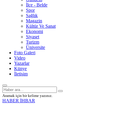
İlçe - Belde
Spor
Sağlık
Magazin
Kültür Ve Sanat
Ekonomi
Siyaset
Turizm
Üniversite
Foto Galeri
Video
Yazarlar
Künye
İletişim
Aramak için bir kelime yazınız.
HABER İHBAR