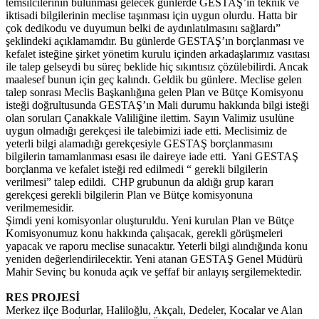
temsilcilerinin bulunması gelecek günlerde GESTAŞ’ın teknik ve
iktisadi bilgilerinin meclise taşınması için uygun olurdu. Hatta bir
çok dedikodu ve duyumun belki de aydınlatılmasını sağlardı”
şeklindeki açıklamamdır. Bu günlerde GESTAŞ’ın borçlanması ve
kefalet isteğine şirket yönetim kurulu içinden arkadaşlarımız vasıtası
ile talep gelseydi bu süreç beklide hiç sıkıntısız çözülebilirdi. Ancak
maalesef bunun için geç kalındı. Geldik bu günlere. Meclise gelen
talep sonrası Meclis Başkanlığına gelen Plan ve Bütçe Komisyonu
isteği doğrultusunda GESTAŞ’ın Mali durumu hakkında bilgi isteği
olan soruları Çanakkale Valiliğine ilettim. Sayın Valimiz usulüne
uygun olmadığı gerekçesi ile talebimizi iade etti. Meclisimiz de
yeterli bilgi alamadığı gerekçesiyle GESTAŞ borçlanmasını
bilgilerin tamamlanması esası ile daireye iade etti. Yani GESTAŞ
borçlanma ve kefalet isteği red edilmedi “ gerekli bilgilerin
verilmesi” talep edildi. CHP grubunun da aldığı grup kararı
gerekçesi gerekli bilgilerin Plan ve Bütçe komisyonuna
verilmemesidir.
Şimdi yeni komisyonlar oluşturuldu. Yeni kurulan Plan ve Bütçe
Komisyonumuz konu hakkında çalışacak, gerekli görüşmeleri
yapacak ve raporu meclise sunacaktır. Yeterli bilgi alındığında konu
yeniden değerlendirilecektir. Yeni atanan GESTAŞ Genel Müdürü
Mahir Sevinç bu konuda açık ve şeffaf bir anlayış sergilemektedir.
RES PROJESİ
Merkez ilçe Bodurlar, Haliloğlu, Akçalı, Dedeler, Kocalar ve Alan