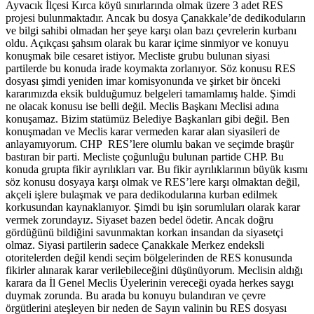
Ayvacık İlçesi Kırca köyü sınırlarında olmak üzere 3 adet RES
projesi bulunmaktadır. Ancak bu dosya Çanakkale’de dedikoduların
ve bilgi sahibi olmadan her şeye karşı olan bazı çevrelerin kurbanı
oldu. Açıkçası şahsım olarak bu karar içime sinmiyor ve konuyu
konuşmak bile cesaret istiyor. Mecliste grubu bulunan siyasi
partilerde bu konuda irade koymakta zorlanıyor. Söz konusu RES
dosyası şimdi yeniden imar komisyonunda ve şirket bir önceki
kararımızda eksik bulduğumuz belgeleri tamamlamış halde. Şimdi
ne olacak konusu ise belli değil. Meclis Başkanı Meclisi adına
konuşamaz. Bizim statümüz Belediye Başkanları gibi değil. Ben
konuşmadan ve Meclis karar vermeden karar alan siyasileri de
anlayamıyorum. CHP RES’lere olumlu bakan ve seçimde braşür
bastıran bir parti. Mecliste çoğunluğu bulunan partide CHP. Bu
konuda grupta fikir ayrılıkları var. Bu fikir ayrılıklarının büyük kısmı
söz konusu dosyaya karşı olmak ve RES’lere karşı olmaktan değil,
akçeli işlere bulaşmak ve para dedikodularına kurban edilmek
korkusundan kaynaklanıyor. Şimdi bu işin sorumluları olarak karar
vermek zorundayız. Siyaset bazen bedel ödetir. Ancak doğru
gördüğünü bildiğini savunmaktan korkan insandan da siyasetçi
olmaz. Siyasi partilerin sadece Çanakkale Merkez endeksli
otoritelerden değil kendi seçim bölgelerinden de RES konusunda
fikirler alınarak karar verilebileceğini düşünüyorum. Meclisin aldığı
karara da İl Genel Meclis Üyelerinin vereceği oyada herkes saygı
duymak zorunda. Bu arada bu konuyu bulandıran ve çevre
örgütlerini ateşleyen bir neden de Sayın valinin bu RES dosyası