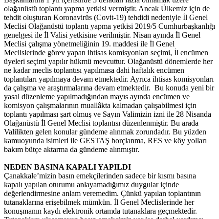
olağanüstü toplantı yapma yetkisi vermiştir. Ancak Ülkemiz için de
tehdit oluşturan Koronavirüs (Covit-19) tehdidi nedeniyle İl Genel
Meclisi Olağanüstü toplantı yapma yetkisi 2019/5 Cumhurbaşkanlığı
genelgesi ile İl Valisi yetkisine verilmiştir. Nisan ayında İl Genel
Meclisi çalışma yönetmeliğinin 19. maddesi ile İl Genel
Meclislerinde görev yapan ihtisas komisyonları seçimi, İl encümen
üyeleri seçimi yapılır hükmü mevcuttur. Olağanüstü dönemlerde her
ne kadar meclis toplantısı yapılmasa dahi haftalık encümen
toplantıları yapılmaya devam etmektedir. Ayrıca ihtisas komisyonları
da çalışma ve araştırmalarına devam etmektedir. Bu konuda yeni bir
yasal düzenleme yapılmadığından mayıs ayında encümen ve
komisyon çalışmalarının muallâkta kalmadan çalışabilmesi için
toplantı yapılması şart olmuş ve Sayın Valimizin izni ile 28 Nisanda
Olağanüstü İl Genel Meclisi toplantısı düzenlenmiştir. Bu arada
Valilikten gelen konular gündeme alınmak zorundadır. Bu yüzden
kamuoyunda isimleri ile GESTAŞ borçlanma, RES ve köy yolları
bakım bütçe aktarma da gündeme alınmıştır.
NEDEN BASINA KAPALI YAPILDI
Çanakkale’mizin basın emekçilerinden sadece bir kısmı basına
kapalı yapılan oturumu anlayamadığımız duygular içinde
değerlendirmesine anlam veremedim. Çünkü yapılan toplantının
tutanaklarına erişebilmek mümkün. İl Genel Meclislerinde her
konuşmanın kaydı elektronik ortamda tutanaklara geçmektedir.