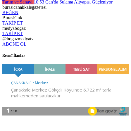
Tarım ve Sanayi
10:53
Çan'da Sulama Altyapısı Güçleniyor
burasicanakkalegazetesi
BEĞEN
BurasiCnk
TAKİP ET
medyabogaz
TAKİP ET
@bogazmedyatv
ABONE OL
Resmî İlanlar