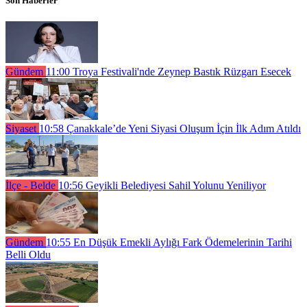
Son Haberler
Gündem
11:00
Troya Festivali'nde Zeynep Bastık Rüzgarı Esecek
Siyaset
10:58
Çanakkale’de Yeni Siyasi Oluşum İçin İlk Adım Atıldı
İlçe - Belde
10:56
Geyikli Belediyesi Sahil Yolunu Yeniliyor
Gündem
10:55
En Düşük Emekli Aylığı Fark Ödemelerinin Tarihi
Belli Oldu