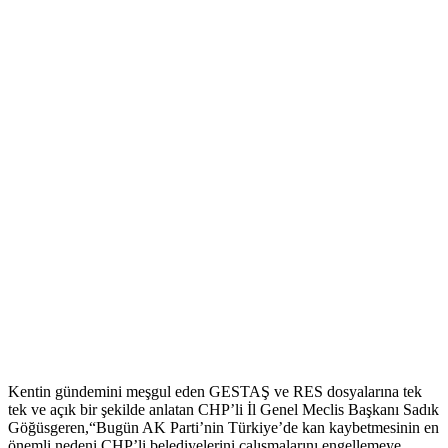
Kentin gündemini meşgul eden GESTAŞ ve RES dosyalarına tek
tek ve açık bir şekilde anlatan CHP’li İl Genel Meclis Başkanı Sadık
Göğüsgeren,“Bugün AK Parti’nin Türkiye’de kan kaybetmesinin en
önemli nedeni CHP’li belediyelerini çalışmalarını engellemeye