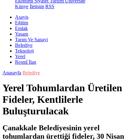
Ekonomi
Siyaset
Turizm
Üniversite
Künye
İletişim
RSS
Asayiş
Eğitim
Emlak
Yaşam
Tarım Ve Sanayi
Belediye
Teknoloji
Yerel
Resmî İlan
Anasayfa
Belediye
Yerel Tohumlardan Üretilen
Fideler, Kentlilerle
Buluşturulacak
Çanakkale Belediyesinin yerel
tohumlardan ürettiği fideler, 30 Nisan