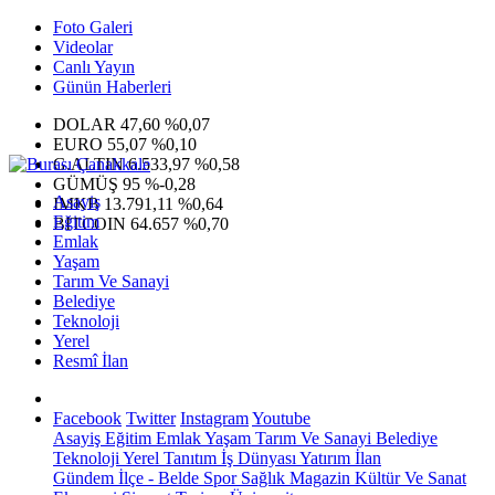
Foto Galeri
Videolar
Canlı Yayın
Günün Haberleri
DOLAR
47,60
%0,07
EURO
55,07
%0,10
G.ALTIN
6.533,97
%0,58
GÜMÜŞ
95
%-0,28
Asayiş
IMKB
13.791,11
%0,64
Eğitim
BITCOIN
64.657
%0,70
Emlak
Yaşam
Tarım Ve Sanayi
Belediye
Teknoloji
Yerel
Resmî İlan
Facebook
Twitter
Instagram
Youtube
Asayiş
Eğitim
Emlak
Yaşam
Tarım Ve Sanayi
Belediye
Teknoloji
Yerel
Tanıtım
İş Dünyası
Yatırım
İlan
Gündem
İlçe - Belde
Spor
Sağlık
Magazin
Kültür Ve Sanat