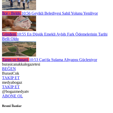
İlçe - Belde
10:56
Geyikli Belediyesi Sahil Yolunu Yeniliyor
Gündem
10:55
En Düşük Emekli Aylığı Fark Ödemelerinin Tarihi
Belli Oldu
Tarım ve Sanayi
10:53
Çan'da Sulama Altyapısı Güçleniyor
burasicanakkalegazetesi
BEĞEN
BurasiCnk
TAKİP ET
medyabogaz
TAKİP ET
@bogazmedyatv
ABONE OL
Resmî İlanlar