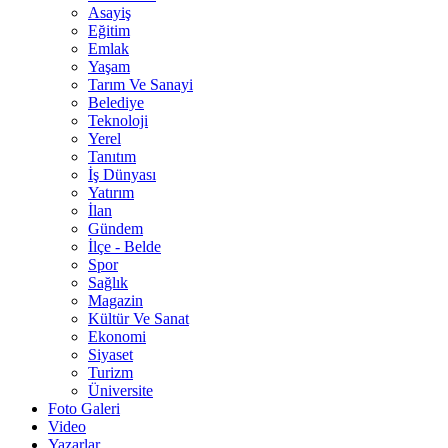
Asayiş
Eğitim
Emlak
Yaşam
Tarım Ve Sanayi
Belediye
Teknoloji
Yerel
Tanıtım
İş Dünyası
Yatırım
İlan
Gündem
İlçe - Belde
Spor
Sağlık
Magazin
Kültür Ve Sanat
Ekonomi
Siyaset
Turizm
Üniversite
Foto Galeri
Video
Yazarlar