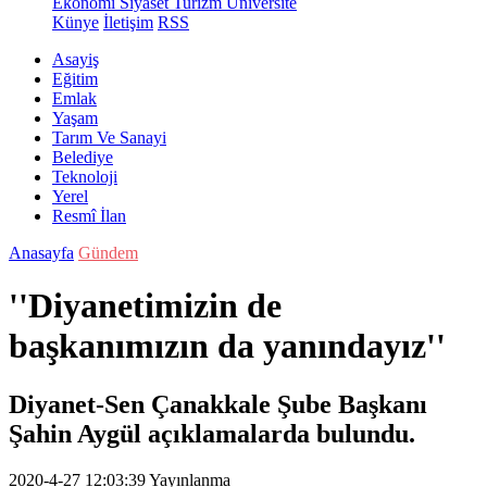
Ekonomi
Siyaset
Turizm
Üniversite
Künye
İletişim
RSS
Asayiş
Eğitim
Emlak
Yaşam
Tarım Ve Sanayi
Belediye
Teknoloji
Yerel
Resmî İlan
Anasayfa
Gündem
''Diyanetimizin de
başkanımızın da yanındayız''
Diyanet-Sen Çanakkale Şube Başkanı
Şahin Aygül açıklamalarda bulundu.
2020-4-27 12:03:39
Yayınlanma