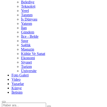
Belediye
Teknoloji
Yerel
Tanıtım
İş Dünyası
Yatırım
İlan
Gündem
İlçe - Belde
Spor
Sağlık
Magazin
Kültür Ve Sanat
Ekonomi
Siyaset
Turizm
Üniversite
Foto Galeri
Video
Yazarlar
Künye
İletişim