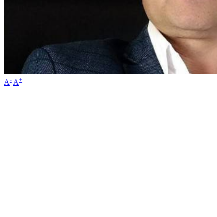
-
+
A
A