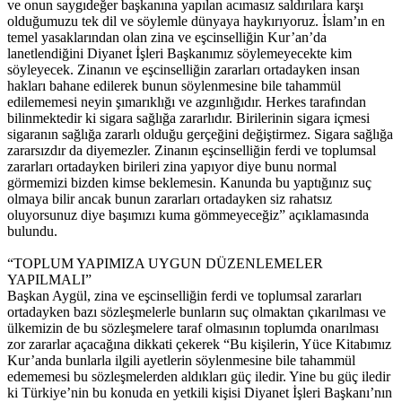
ve onun saygıdeğer başkanına yapılan acımasız saldırılara karşı
olduğumuzu tek dil ve söylemle dünyaya haykırıyoruz. İslam’ın en
temel yasaklarından olan zina ve eşcinselliğin Kur’an’da
lanetlendiğini Diyanet İşleri Başkanımız söylemeyecekte kim
söyleyecek. Zinanın ve eşcinselliğin zararları ortadayken insan
hakları bahane edilerek bunun söylenmesine bile tahammül
edilememesi neyin şımarıklığı ve azgınlığıdır. Herkes tarafından
bilinmektedir ki sigara sağlığa zararlıdır. Birilerinin sigara içmesi
sigaranın sağlığa zararlı olduğu gerçeğini değiştirmez. Sigara sağlığa
zararsızdır da diyemezler. Zinanın eşcinselliğin ferdi ve toplumsal
zararları ortadayken birileri zina yapıyor diye bunu normal
görmemizi bizden kimse beklemesin. Kanunda bu yaptığınız suç
olmaya bilir ancak bunun zararları ortadayken siz rahatsız
oluyorsunuz diye başımızı kuma gömmeyeceğiz” açıklamasında
bulundu.
“TOPLUM YAPIMIZA UYGUN DÜZENLEMELER
YAPILMALI”
Başkan Aygül, zina ve eşcinselliğin ferdi ve toplumsal zararları
ortadayken bazı sözleşmelerle bunların suç olmaktan çıkarılması ve
ülkemizin de bu sözleşmelere taraf olmasının toplumda onarılması
zor zararlar açacağına dikkati çekerek “Bu kişilerin, Yüce Kitabımız
Kur’anda bunlarla ilgili ayetlerin söylenmesine bile tahammül
edememesi bu sözleşmelerden aldıkları güç iledir. Yine bu güç iledir
ki Türkiye’nin bu konuda en yetkili kişisi Diyanet İşleri Başkanı’nın