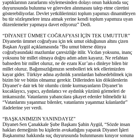
yaptıklarının zararlarını söylemesinden dolayı onun hakkında suç
duyurusunda bulunma ve görevden alınmasını talep etme cüretini
gösterebiliyorlar. Devlet yetkililerimizi toplum yapımızı dinamitleyen
bu tür sözleşmelere imza atmak yerine kendi toplum yapımıza uyan
düzenlemeler yapmaya davet ediyoruz” Dedi.
“DİYANET ÜMMET COĞRAFYASI İÇİN TEK UMUTTUR”
Diyanetin ümmet coğrafyası için tek umut olduğunun altını çizen
Başkan Aygül açıklamasında “Bu umut biterse dünya
coğrafyasındaki mazlumlar çaresizliğe itilir. Vicdan yoksunu, inanç
yoksunu bir millet olmaya doğru adım adım kayarız. Ne refahtan
bahseden bir millet oluruz, ne de ezanı Kur’an-ı dinleye bilen bir
millet oluruz. Bağımsızlığımızın sembolleri tek tek ellerimizden
kayar gider. Türkiye adına aydınlık yarınlardan bahsedebilmek için
bizim bir ve bütün olmamız gerekir. Dillerinden kin dökülenlerin
Diyanet’e dair tek bir olumlu cümle kurmayanların Diyanet’in
kucaklayıcı, yapıcı, aydınlatıcı ve aydınlık yüzünü görmeleri de
imkansızdır. Vatanlarını yabancılara şikayet edenler bilmelidir ki
“Vatanlarını yaşanmaz bilenler, vatanlarını yaşanmaz kılanlardır”
ifadelerine yer verdi.
“BAŞKANIMIZIN YANINDAYIZ”
Diyanet-Sen Çanakkale Şube Başkanı Şahin Aygül, “Sözde insan
hakları derneğinin bu kişilerin avukatlığını yaparak Diyanet İşleri
Başkanımız hakkında suç duyurusunda bulunmasını kınıyor sonuna