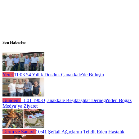
Son Haberler
Yerel
11:03
54 Yıllık Dostluk Çanakkale'de Buluştu
Gündem
11:01
1903 Çanakkale Beşiktaşlılar Derneği'nden Boğaz
Medya’ya Ziyaret
Tarım ve Sanayi
10:41
Şeftali Ağaçlarını Tehdit Eden Hastalık