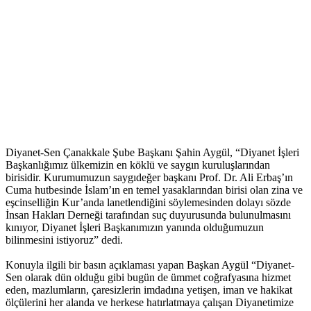
Diyanet-Sen Çanakkale Şube Başkanı Şahin Aygül, “Diyanet İşleri
Başkanlığımız ülkemizin en köklü ve saygın kuruluşlarından
birisidir. Kurumumuzun saygıdeğer başkanı Prof. Dr. Ali Erbaş’ın
Cuma hutbesinde İslam’ın en temel yasaklarından birisi olan zina ve
eşcinselliğin Kur’anda lanetlendiğini söylemesinden dolayı sözde
İnsan Hakları Derneği tarafından suç duyurusunda bulunulmasını
kınıyor, Diyanet İşleri Başkanımızın yanında olduğumuzun
bilinmesini istiyoruz” dedi.
Konuyla ilgili bir basın açıklaması yapan Başkan Aygül “Diyanet-
Sen olarak dün olduğu gibi bugün de ümmet coğrafyasına hizmet
eden, mazlumların, çaresizlerin imdadına yetişen, iman ve hakikat
ölçülerini her alanda ve herkese hatırlatmaya çalışan Diyanetimize