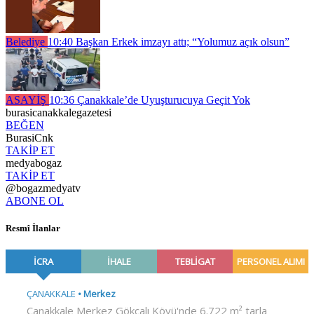
Belediye
10:40
Başkan Erkek imzayı attı; “Yolumuz açık olsun”
ASAYİŞ
10:36
Çanakkale’de Uyuşturucuya Geçit Yok
burasicanakkalegazetesi
BEĞEN
BurasiCnk
TAKİP ET
medyabogaz
TAKİP ET
@bogazmedyatv
ABONE OL
Resmî İlanlar