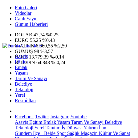
Foto Galeri
Videolar
Canlı Yayın
Günün Haberleri
DOLAR
47,74
%0,25
EURO
55,25
%0,43
G.ALTIN
6.660,55
%2,59
GÜMÜŞ
98
%3,57
Asayiş
IMKB
13.779,39
%-0,14
Eğitim
BITCOIN
64.848
%-0,24
Emlak
Yaşam
Tarım Ve Sanayi
Belediye
Teknoloji
Yerel
Resmî İlan
Facebook
Twitter
Instagram
Youtube
Asayiş
Eğitim
Emlak
Yaşam
Tarım Ve Sanayi
Belediye
Teknoloji
Yerel
Tanıtım
İş Dünyası
Yatırım
İlan
Gündem
İlçe - Belde
Spor
Sağlık
Magazin
Kültür Ve Sanat