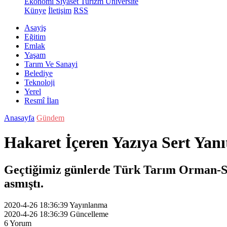
Ekonomi
Siyaset
Turizm
Üniversite
Künye
İletişim
RSS
Asayiş
Eğitim
Emlak
Yaşam
Tarım Ve Sanayi
Belediye
Teknoloji
Yerel
Resmî İlan
Anasayfa
Gündem
Hakaret İçeren Yazıya Sert Yanı
Geçtiğimiz günlerde Türk Tarım Orman-Sen
asmıştı.
2020-4-26 18:36:39
Yayınlanma
2020-4-26 18:36:39
Güncelleme
6
Yorum