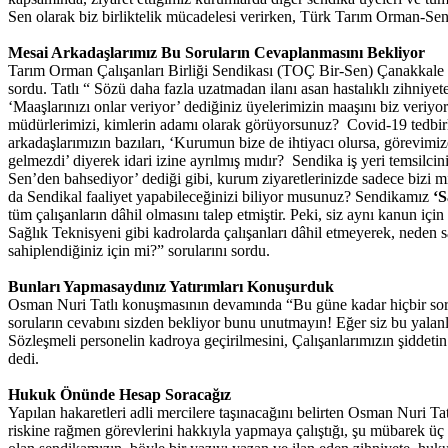
Sen olarak biz birliktelik mücadelesi verirken, Türk Tarım Orman-Sen y
Mesai Arkadaşlarımız Bu Soruların Cevaplanmasını Bekliyor
Tarım Orman Çalışanları Birliği Sendikası (TOÇ Bir-Sen) Çanakkale 
sordu. Tatlı “ Sözü daha fazla uzatmadan ilanı asan hastalıklı zihniy
‘Maaşlarınızı onlar veriyor’ dediğiniz üyelerimizin maaşını biz veriyor
müdürlerimizi, kimlerin adamı olarak görüyorsunuz? Covid-19 tedbirle
arkadaşlarımızın bazıları, ‘Kurumun bize de ihtiyacı olursa, görevimi
gelmezdi’ diyerek idari izine ayrılmış mıdır? Sendika iş yeri temsil
Sen’den bahsediyor’ dediği gibi, kurum ziyaretlerinizde sadece bizi m
da Sendikal faaliyet yapabileceğinizi biliyor musunuz? Sendikamız
‘S
tüm çalışanların dâhil olmasını talep etmiştir. Peki, siz aynı kanun iç
Sağlık Teknisyeni gibi kadrolarda çalışanları dâhil etmeyerek, neden 
sahiplendiğiniz için mi?” sorularını sordu.
Bunları Yapmasaydınız Yatırımları Konuşurduk
Osman Nuri Tatlı konuşmasının devamında “Bu güne kadar hiçbir soruyu
soruların cevabını sizden bekliyor bunu unutmayın! Eğer siz bu yalanl
Sözleşmeli personelin kadroya geçirilmesini, Çalışanlarımızın şiddetin
dedi.
Hukuk Önünde Hesap Soracağız
Yapılan hakaretleri adli mercilere taşınacağını belirten Osman Nuri T
riskine rağmen görevlerini hakkıyla yapmaya çalıştığı, şu mübarek üç 