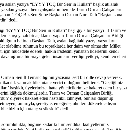
oya asılan yazıya “EYYY TOÇ Bir-Sen’in Kulları” başlık atılarak
de yazılan yazıya hem çalışanların hem de Tarım Orman Çalışanları
lama yapan TOÇ Bir-Sen Şube Başkanı Osman Nuri Tatlı “Baştan sona
dir” dedi.
dığı ‘EYYY TOÇ Bir-Sen’in Kulları” başlığıyla bir yazıyı İl Tarım ve
ere karşı yazılı bir açıklama yapan Tarım Orman Çalışanları Birliği
duğunu belirten Başkan Tatlı, asılan kağıttaki yazıyı yazanların
llet olabilme ruhunun bu topraklarda her daim var olmasıdır. Millet
ti için mücadele ederek, halkın iradesini yansıtan liderlerini kendi
 dava uğruna bir araya gelen insanların verdiği yetkiyi, kendi emelleri
man-Sen İl Temsilciliğinin yazısına sert bir dille cevap vererek,
ndikacılık yapmak bile utanç verici olduğunu belirterek “Geçtiğimiz
 başlıklı, üyelerimize, hatta yöneticilerimize hakaret eden bir yazı
tlerini kâğıda dökmüşlerdir. Tarım ve Orman Çalışanları Birliği
dun’ diyerek hakaret eden hastalıklı zihniyet, bunları düşünüp
etmeyen, onuruyla, şerefiyle, emeğiyle, alın teri dökerek çalışan
ile bizim için utanç vesilesidir” dedi.
ği sorumlulukla, bugüne kadar ki tüm sendikal faaliyetlerimiz
ığını sorduk. Yani birlik ve beraberliği sağlamaya çalıştık. Toç Bir-