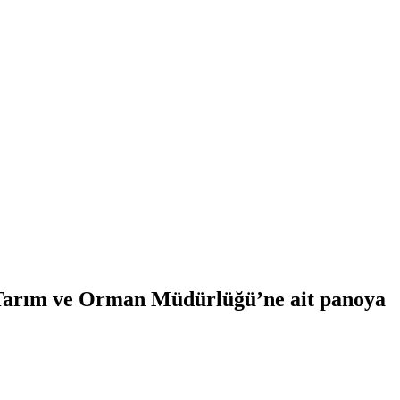
l Tarım ve Orman Müdürlüğü’ne ait panoya