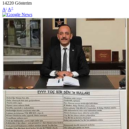
14220
Gösterim
-
+
A
A