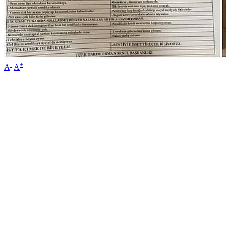
-
+
A
A