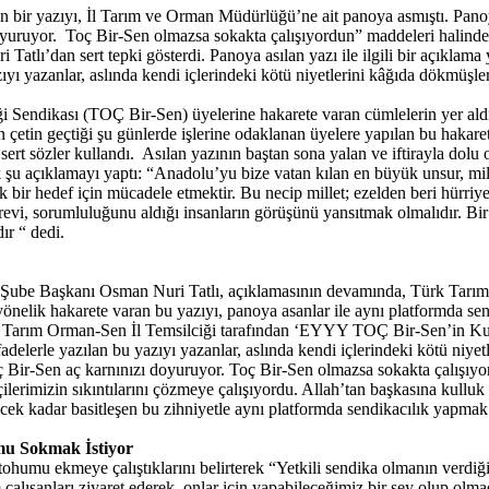
n bir yazıyı, İl Tarım ve Orman Müdürlüğü’ne ait panoya asmıştı. Pan
doyuruyor. Toç Bir-Sen olmazsa sokakta çalışıyordun” maddeleri halin
atlı’dan sert tepki gösterdi. Panoya asılan yazı ile ilgili bir açık
ıyı yazanlar, aslında kendi içlerindeki kötü niyetlerini kâğıda dökmüşler
ği Sendikası (TOÇ Bir-Sen) üyelerine hakarete varan cümlelerin yer al
tin geçtiği şu günlerde işlerine odaklanan üyelere yapılan bu hakaretl
sözler kullandı. Asılan yazının baştan sona yalan ve iftirayla dolu ol
rek şu açıklamayı yaptı: “Anadolu’yu bize vatan kılan en büyük unsur, mi
ek bir hedef için mücadele etmektir. Bu necip millet; ezelden beri hürriye
görevi, sorumluluğunu aldığı insanların görüşünü yansıtmak olmalıdır. Bir
dır “ dedi.
ube Başkanı Osman Nuri Tatlı, açıklamasının devamında, Türk Tarım Or
önelik hakarete varan bu yazıyı, panoya asanlar ile aynı platformda se
arım Orman-Sen İl Temsilciği tarafından ‘EYYY TOÇ Bir-Sen’in Kulları’
fadelerle yazılan bu yazıyı yazanlar, aslında kendi içlerindeki kötü niye
 Bir-Sen aç karnınızı doyuruyor. Toç Bir-Sen olmazsa sokakta çalışıyor
lerimizin sıkıntılarını çözmeye çalışıyordu. Allah’tan başkasına kulluk 
cek kadar basitleşen bu zihniyetle aynı platformda sendikacılık yapmak b
mu Sokmak İstiyor
k tohumu ekmeye çalıştıklarını belirterek “Yetkili sendika olmanın verdi
alışanları ziyaret ederek, onlar için yapabileceğimiz bir şey olup olmad