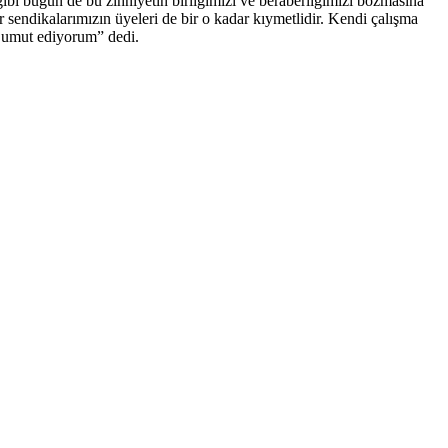
bi bugün de bu zihniyetin birliğimizi ve beraberliğimizi bozmasına
endikalarımızın üyeleri de bir o kadar kıymetlidir. Kendi çalışma
i umut ediyorum” dedi.