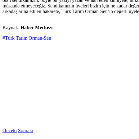
olan sendikamızın, böyle bir yazıyı yazan ve ilan eden zihniyete, hu
müsaade etmeyeceğiz. Sendikamızın üyeleri bizim için ne kadar değerl
arkadaşlarına edilen hakarete, Türk Tarım Orman-Sen’in değerli üyeler
Kaynak:
Haber Merkezi
#Türk Tarım Orman-Sen
Önceki
Sonraki