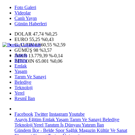
Foto Galeri
Videolar
Canlı Yayın
Günün Haberleri
DOLAR
47,74
%0,25
EURO
55,25
%0,43
G.ALTIN
6.660,55
%2,59
GÜMÜŞ
98
%3,57
Asayiş
IMKB
13.779,39
%-0,14
Eğitim
BITCOIN
65.001
%0,06
Emlak
Yaşam
Tarım Ve Sanayi
Belediye
Teknoloji
Yerel
Resmî İlan
Facebook
Twitter
Instagram
Youtube
Asayiş
Eğitim
Emlak
Yaşam
Tarım Ve Sanayi
Belediye
Teknoloji
Yerel
Tanıtım
İş Dünyası
Yatırım
İlan
Gündem
İlçe - Belde
Spor
Sağlık
Magazin
Kültür Ve Sanat