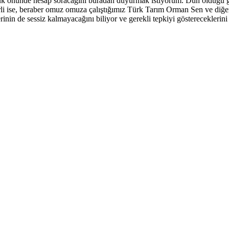
kuk önünde hesap soracağını buradan duyurmak istiyorum. Dün olduğu gi
i ise, beraber omuz omuza çalıştığımız Türk Tarım Orman Sen ve diğer s
inin de sessiz kalmayacağını biliyor ve gerekli tepkiyi göstereceklerin