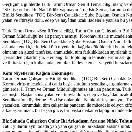
Geçtiğimiz günlerde Türk Tarım Orman-Sen İl Temsilciliği utanç vere
“Sizi işe onlar aldı. Nankörlük yapmayın. Toç Bir-Sen aç karnınızı 
Birliği Sendikası (TOÇ Bir-Sen) Çanakkale Şube Başkanı Osman Nuri T
yalan ve iftirayla dolu, edep ve hayâdan uzak ifadelerle yazılan bu yaz
Türk Tarım Orman-Sen İl Temsilciliği, Tarım Orman Çalışanları Birli
Orman Müdürlüğü’ne ait panoya asmıştı. Koronavirüs ile mücadelenin çe
Sendikası (TOÇ Bir-Sen) Çanakkale Şube Başkanı Osman Nuri Tatlı sert 
aslında kendi içlerindeki kötü niyetlerini kağıda döktüklerini belirte
olmanın en güzel tarafı ise, aramızdaki tüm farklılıklardan sıyrılarak t
içerisinden çıkartmıştır. Herhangi bir topluluğun temsilcilerinin asli 
ve ihtirasları için kullananlar, en ufak ifadeyle emek ve yetki hırsızları
Kötü Niyetlerini Kağıda Dökmüşler
Tarım Orman Çalışanları Birliği Sendikası (TOÇ Bir-Sen) Çanakkale Ş
Koronavirüs mücadelesini canla başla sürdüren sendika çalışanlarına y
günlerde, İl Tarım ve Orman Müdürlüğümüze ait ilan panosuna, Türk T
asılmıştır. Baştan sona yalan ve iftirayla dolu, edep ve hayâdan uzak i
Sendikası’nın üyelerine ‘Sizi işe onlar aldı. Nankörlük yapmayın. Toç
yazarken, kurumdaki tüm çalışanlar pandemi ile mücadele ediyor, çiftçi
arkadaşlarımızın, bir başka güce, bir başka makama taptığını ifade ede
Biz Sahada Çalışırken Onlar İki Arkadaşın Arasına Nifak Tohu
Tatlı, yıllardır aynı odada yan yana çalışan iki arkadaşın arasına nifa
kapsamında, ziyaret ettiğimiz kurumlarda diğer sendika üyeleri ve tüm ç