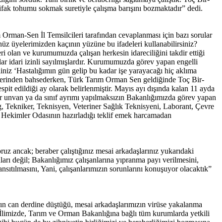
 nifak tohumu sokmak suretiyle çalışma barışını bozmaktadır” dedi.
man-Sen İl Temsilcileri tarafından cevaplanması için bazı sorular
üz üyelerimizden kaçının yüzüne bu ifadeleri kullanabilirsiniz?
ri olan ve kurumumuzda çalışan herkesin idareciliğini takdir ettiği
ar idari izinli sayılmışlardır. Kurumumuzda görev yapan engelli
liniz ‘Hastalığımın gün gelip bu kadar işe yarayacağı hiç aklıma
erilerinden bahsederken, Türk Tarım Orman Sen geldiğinde Toç Bir-
it edildiği ay olarak belirlenmiştir. Mayıs ayı dışında kalan 11 ayda
bir unvan ya da sınıf ayrımı yapılmaksızın Bakanlığımızda görev yapan
olog, Tekniker, Teknisyen, Veteriner Sağlık Teknisyeni, Laborant, Çevre
er Hekimler Odasının hazırladığı teklif emek harcamadan
z ancak; beraber çalıştığınız mesai arkadaşlarınız yukarıdaki
arı değil; Bakanlığımız çalışanlarına yıpranma payı verilmesini,
nsıtılmasını, Yani, çalışanlarımızın sorunlarını konuşuyor olacaktık”
arın can derdine düştüğü, mesai arkadaşlarımızın virüse yakalanma
! İlimizde, Tarım ve Orman Bakanlığına bağlı tüm kurumlarda yetkili