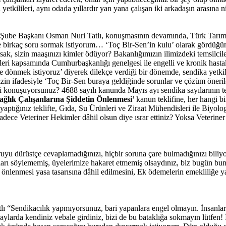
etkilileri, aynı odada yıllardır yan yana çalışan iki arkadaşın arasına
Şube Başkanı Osman Nuri Tatlı, konuşmasının devamında, Türk Tarım Or
ete birkaç soru sormak istiyorum… ‘Toç Bir-Sen’in kulu’ olarak gördüğün
sak, sizin maaşınızı kimler ödüyor? Bakanlığımızın ilimizdeki temsilcile
ri kapsamında Cumhurbaşkanlığı genelgesi ile engelli ve kronik hastal
ze dönmek istiyoruz’ diyerek dilekçe verdiği bir dönemde, sendika yetki
cinizin ifadesiyle ‘Toç Bir-Sen buraya geldiğinde sorunlar ve çözüm ön
i konuşuyorsunuz? 4688 sayılı kanunda Mayıs ayı sendika sayılarının tesp
ağlık Çalışanlarına Şiddetin Önlenmesi’
kanun teklifine, her hangi 
in yaptığınız teklifte, Gıda, Su Ürünleri ve Ziraat Mühendisleri ile Biy
sadece Veteriner Hekimler dâhil olsun diye ısrar ettiniz? Yoksa Veterin
 dürüstçe cevaplamadığınızı, hiçbir soruna çare bulmadığınızı biliyoru
arı söylememiş, üyelerimize hakaret etmemiş olsaydınız, biz bugün bunl
 önlenmesi yasa tasarısına dâhil edilmesini, Ek ödemelerin emekliliğe ya
atlı “Sendikacılık yapmıyorsunuz, bari yapanlara engel olmayın. İnsanl
aylarda kendiniz vebale girdiniz, bizi de bu bataklığa sokmayın lütfen