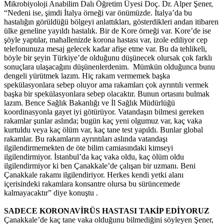
Mikrobiyoloji Anabilim Dalı Öğretim Üyesi Doç. Dr. Alper Şener,
“Nedeni ise, şimdi İtalya örneği var önümüzde. İtalya’da bu
hastalığın görüldüğü bölgeyi anlattıkları, gösterdikleri andan itibaren
ülke geneline yayıldı hastalık. Bir de Kore örneği var. Kore’de ise
şöyle yaptılar, mahallenizde korona hastası var, izole ediliyor cep
telefonunuza mesaj gelecek kadar afişe etme var. Bu da tehlikeli,
böyle bir şeyin Türkiye’de olduğunu düşünecek olursak çok farklı
sonuçlara ulaşacağını düşünenlerdenim. Mümkün olduğunca bunu
dengeli yürütmek lazım. Hiç rakam vermemek başka
spekülasyonlara sebep oluyor ama rakamları çok ayrıntılı vermek
başka bir spekülasyonlara sebep olacaktır. Bunun ortasını bulmak
lazım. Bence Sağlık Bakanlığı ve İl Sağlık Müdürlüğü
koordinasyonla gayet iyi götürüyor. Vatandaşın bilmesi gereken
rakamlar şunlar aslında; bugün kaç yeni olgumuz var, kaç vaka
kurtuldu veya kaç ölüm var, kaç tane test yapıldı. Bunlar global
rakamlar. Bu rakamların ayrıntıları aslında vatandaşı
ilgilendirmemekten de öte bilim camiasındaki kimseyi
ilgilendirmiyor. İstanbul’da kaç vaka oldu, kaç ölüm oldu
ilgilendirmiyor ki ben Çanakkale’de çalışan bir uzmanı. Beni
Çanakkale rakamı ilgilendiriyor. Herkes kendi yetki alanı
içerisindeki rakamlara konsantre olursa bu sürüncemede
kalmayacaktır” diye konuştu .
SADECE KORONAVİRÜS HASTASI TAKİP EDİYORUZ
Çanakkale’de kaç tane vaka olduğunu bilmediğini söyleyen Şener,