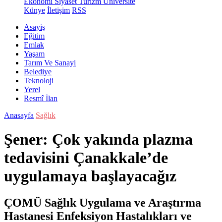
Ekonomi
Siyaset
Turizm
Üniversite
Künye
İletişim
RSS
Asayiş
Eğitim
Emlak
Yaşam
Tarım Ve Sanayi
Belediye
Teknoloji
Yerel
Resmî İlan
Anasayfa
Sağlık
Şener: Çok yakında plazma
tedavisini Çanakkale’de
uygulamaya başlayacağız
ÇOMÜ Sağlık Uygulama ve Araştırma
Hastanesi Enfeksiyon Hastalıkları ve