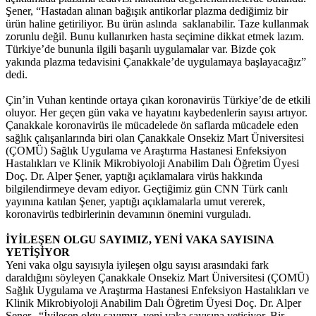
Şener, “Hastadan alınan bağışık antikorlar plazma dediğimiz bir
ürün haline getiriliyor. Bu ürün aslında saklanabilir. Taze kullanmak
zorunlu değil. Bunu kullanırken hasta seçimine dikkat etmek lazım.
Türkiye’de bununla ilgili başarılı uygulamalar var. Bizde çok
yakında plazma tedavisini Çanakkale’de uygulamaya başlayacağız”
dedi.
Çin’in Vuhan kentinde ortaya çıkan koronavirüs Türkiye’de de etkili
oluyor. Her geçen gün vaka ve hayatını kaybedenlerin sayısı artıyor.
Çanakkale koronavirüs ile mücadelede ön saflarda mücadele eden
sağlık çalışanlarında biri olan Çanakkale Onsekiz Mart Üniversitesi
(ÇOMÜ) Sağlık Uygulama ve Araştırma Hastanesi Enfeksiyon
Hastalıkları ve Klinik Mikrobiyoloji Anabilim Dalı Öğretim Üyesi
Doç. Dr. Alper Şener, yaptığı açıklamalara virüs hakkında
bilgilendirmeye devam ediyor. Geçtiğimiz gün CNN Türk canlı
yayınına katılan Şener, yaptığı açıklamalarla umut vererek,
koronavirüs tedbirlerinin devamının önemini vurguladı.
İYİLEŞEN OLGU SAYIMIZ, YENİ VAKA SAYISINA
YETİŞİYOR
Yeni vaka olgu sayısıyla iyileşen olgu sayısı arasındaki fark
daraldığını söyleyen Çanakkale Onsekiz Mart Üniversitesi (ÇOMÜ)
Sağlık Uygulama ve Araştırma Hastanesi Enfeksiyon Hastalıkları ve
Klinik Mikrobiyoloji Anabilim Dalı Öğretim Üyesi Doç. Dr. Alper
Şener, “İyileşen olgu sayımız, yeni vaka sayısına yetişiyor. Bir