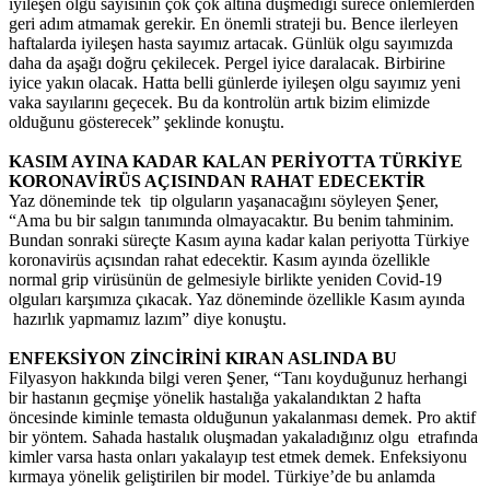
iyileşen olgu sayısının çok çok altına düşmediği sürece önlemlerden
geri adım atmamak gerekir. En önemli strateji bu. Bence ilerleyen
haftalarda iyileşen hasta sayımız artacak. Günlük olgu sayımızda
daha da aşağı doğru çekilecek. Pergel iyice daralacak. Birbirine
iyice yakın olacak. Hatta belli günlerde iyileşen olgu sayımız yeni
vaka sayılarını geçecek. Bu da kontrolün artık bizim elimizde
olduğunu gösterecek” şeklinde konuştu.
KASIM AYINA KADAR KALAN PERİYOTTA TÜRKİYE
KORONAVİRÜS AÇISINDAN RAHAT EDECEKTİR
Yaz döneminde tek tip olguların yaşanacağını söyleyen Şener,
“Ama bu bir salgın tanımında olmayacaktır. Bu benim tahminim.
Bundan sonraki süreçte Kasım ayına kadar kalan periyotta Türkiye
koronavirüs açısından rahat edecektir. Kasım ayında özellikle
normal grip virüsünün de gelmesiyle birlikte yeniden Covid-19
olguları karşımıza çıkacak. Yaz döneminde özellikle Kasım ayında
hazırlık yapmamız lazım” diye konuştu.
ENFEKSİYON ZİNCİRİNİ KIRAN ASLINDA BU
Filyasyon hakkında bilgi veren Şener, “Tanı koyduğunuz herhangi
bir hastanın geçmişe yönelik hastalığa yakalandıktan 2 hafta
öncesinde kiminle temasta olduğunun yakalanması demek. Pro aktif
bir yöntem. Sahada hastalık oluşmadan yakaladığınız olgu etrafında
kimler varsa hasta onları yakalayıp test etmek demek. Enfeksiyonu
kırmaya yönelik geliştirilen bir model. Türkiye’de bu anlamda