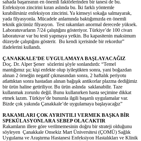
sahada başarısının en önemli faktörlerinden bir tanesi de bu.
Enfeksiyon zincirini kıran aslında bu. İki farklı yöntemle
kırabilirsiniz enfeksiyon zincirini. Ya kimseyi sokağa salmayarak,
yada filyasyonla. Mücadele anlamında baktığımızda en önemli
teknik gücünüz filyasyon. Test rakamları anormal derecede yüksek.
Laboratuvarların 7/24 çalıştığını gösteriyor. Türkiye’de 100 civarı
laboratuvar var bu testi yapmaya yetkin. Bu kapasitenin maksimum
düzeyde çalıştığını gösterir. Bu kendi içerisinde bir rekordur”
ifadelerini kullandı.
ÇANAKKALE’DE UYGULAMAYA BAŞLAYACAĞIZ
Doç. Dr. Alper Şener sözlerini şöyle sonlandırdı: “Temel
mantığımız şu; kişi enfekte olup iyileştikten sonra, yani boğazdan
alınan 2 örneğin negatif çıkmasından sonra, 2 haftalık periyotu
atlattıktan sonra hastadan alınan bağışık antikorlar plazma dediğimiz
bir ürün haline getiriliyor. Bu ürün aslında saklanabilir. Taze
kullanmak zorunlu değil. Bunu kullanırken hasta seçimine dikkat
etmek lazım. Türkiye’de bununla ilgili başarılı uygulamalar var.
Bizde çok yakında Çanakkale’de uygulamaya başlayacağız”
RAKAMLARI ÇOK AYRINTILI VERMEK BAŞKA BİR
SPEKÜLASYONLARA SEBEP OLACAKTIR
Rakamların illere göre verilmemesinin doğru bir strateji olduğunu
söyleyen Çanakkale Onsekiz Mart Üniversitesi (ÇOMÜ) Sağlık
Uygulama ve Araştırma Hastanesi Enfeksiyon Hastalıkları ve Klinik