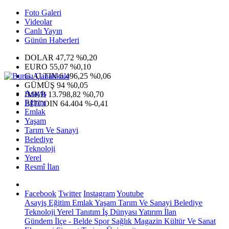
Foto Galeri
Videolar
Canlı Yayın
Günün Haberleri
DOLAR
47,72
%0,20
EURO
55,07
%0,10
G.ALTIN
6.496,25
%0,06
GÜMÜŞ
94
%0,05
Asayiş
IMKB
13.798,82
%0,70
Eğitim
BITCOIN
64.404
%-0,41
Emlak
Yaşam
Tarım Ve Sanayi
Belediye
Teknoloji
Yerel
Resmî İlan
Facebook
Twitter
Instagram
Youtube
Asayiş
Eğitim
Emlak
Yaşam
Tarım Ve Sanayi
Belediye
Teknoloji
Yerel
Tanıtım
İş Dünyası
Yatırım
İlan
Gündem
İlçe - Belde
Spor
Sağlık
Magazin
Kültür Ve Sanat