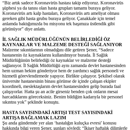
“Biz artık sadece Koronavirüs hastası takip ediyoruz. Koronavirüs
şüphesi ya da tanısı olan hasta grupları tamamı buraya geliyor.
Koronavirüs artı kalp hastaları, Koronavirüs artı ameliyat olması
gereken gibi hasta grubu buraya geliyor. Çanakkale için temel
anlamda baktığımızda bu misyonu tek başımıza üstlendik gibi
görünüyor” diye anlattı.
İL SAĞLIK MÜDÜRLÜĞÜNÜN BELİRLEDİĞİ ÖZ
KAYNAKLAR VE MALZEME DESTEĞİ SAĞLANIYOR
Malzeme sıkıntılarının olmadığını dile getiren Şener, “Sadece
hastanenin öz kaynaklarını kullanılmıyor burada. İl Sağlık
Müdürlüğünün belirlediği öz kaynaklar ve malzeme desteği
sağlanıyor. İl Sağlık Müdürlüğü aynı zamanda devlet hastanesinden
hem uzman hekim gönderiyor hem de yardımcı sağlık personeli ve
hizmetli görevlendirmede yapıyor. Birlikte çalışıyor. Şekilsel olarak
üniversite hastanesinin binası görünse de içinde çalışan ekipler
koordineli, meslektaşlarım devlet hastanesinden gelip burada faal
çalışıyorlar. Hatta şu an acile girseniz benden çok onların mesai
harcadıklarını göreceksiniz. Benim bildiğim kadarıyla bir personel
sıkıntısı yok” şeklinde konuştu.
HASTA SAYISINDAKİ ARTIŞI TEST SAYISINDAKİ
ARTIŞA BAĞLAMAK LAZIM
Şu anda gündemde yer alan ‘hastalığın kuluçka evresi’ konusu
hakkında bilgi veren Şener, şunları söyledi: “İkişer haftalık dilimlerle