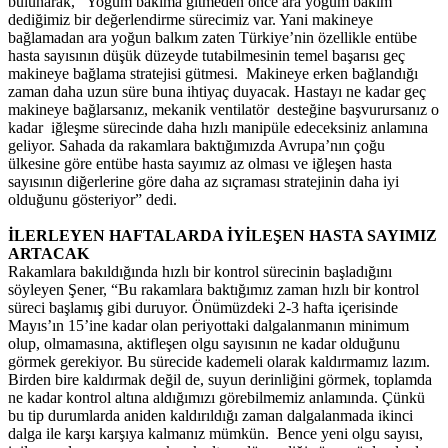
bulunarak, “Yoğum bakıma gitmeden önce ara yoğum bakım
dediğimiz bir değerlendirme sürecimiz var. Yani makineye
bağlamadan ara yoğun balkım zaten Türkiye’nin özellikle entübe
hasta sayısının düşük düzeyde tutabilmesinin temel başarısı geç
makineye bağlama stratejisi gütmesi. Makineye erken bağlandığı
zaman daha uzun süre buna ihtiyaç duyacak. Hastayı ne kadar geç
makineye bağlarsanız, mekanik ventilatör desteğine başvurursanız o
kadar iğleşme sürecinde daha hızlı manipüle edeceksiniz anlamına
geliyor. Sahada da rakamlara baktığımızda Avrupa’nın çoğu
ülkesine göre entübe hasta sayımız az olması ve iğleşen hasta
sayısının diğerlerine göre daha az sıçraması stratejinin daha iyi
olduğunu gösteriyor” dedi.
İLERLEYEN HAFTALARDA İYİLEŞEN HASTA SAYIMIZ
ARTACAK
Rakamlara bakıldığında hızlı bir kontrol sürecinin başladığını
söyleyen Şener, “Bu rakamlara baktığımız zaman hızlı bir kontrol
süreci başlamış gibi duruyor. Önümüzdeki 2-3 hafta içerisinde
Mayıs’ın 15’ine kadar olan periyottaki dalgalanmanın minimum
olup, olmamasına, aktifleşen olgu sayısının ne kadar olduğunu
görmek gerekiyor. Bu sürecide kademeli olarak kaldırmamız lazım.
Birden bire kaldırmak değil de, suyun derinliğini görmek, toplamda
ne kadar kontrol altına aldığımızı görebilmemiz anlamında. Çünkü
bu tip durumlarda aniden kaldırıldığı zaman dalgalanmada ikinci
dalga ile karşı karşıya kalmanız mümkün. Bence yeni olgu sayısı,