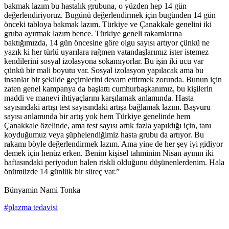
bakmak lazım bu hastalık grubuna, o yüzden hep 14 gün
değerlendiriyoruz. Bugünü değerlendirmek için bugünden 14 gün
önceki tabloya bakmak lazım. Türkiye ve Çanakkale genelini iki
gruba ayırmak lazım bence. Türkiye geneli rakamlarına
baktığımızda, 14 gün öncesine göre olgu sayısı artıyor çünkü ne
yazık ki her türlü uyarılara rağmen vatandaşlarımız ister istemez
kendilerini sosyal izolasyona sokamıyorlar. Bu işin iki ucu var
çünkü bir mali boyutu var. Sosyal izolasyon yapılacak ama bu
insanlar bir şekilde geçimlerini devam ettirmek zorunda. Bunun için
zaten genel kampanya da başlattı cumhurbaşkanımız, bu kişilerin
maddi ve manevi ihtiyaçlarını karşılamak anlamında. Hasta
sayısındaki artışı test sayısındaki artışa bağlamak lazım. Başvuru
sayısı anlamında bir artış yok hem Türkiye genelinde hem
Çanakkale özelinde, ama test sayısı artık fazla yapıldığı için, tanı
koyduğumuz veya şüphelendiğimiz hasta grubu da artıyor. Bu
rakamı böyle değerlendirmek lazım. Ama yine de her şey iyi gidiyor
demek için henüz erken. Benim kişisel tahminim Nisan ayının iki
haftasındaki periyodun halen riskli olduğunu düşünenlerdenim. Hala
önümüzde 14 günlük bir süreç var.”
Bünyamin Nami Tonka
#plazma tedavisi