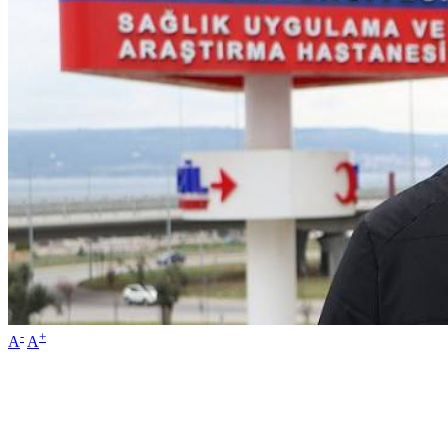
-
+
A
A