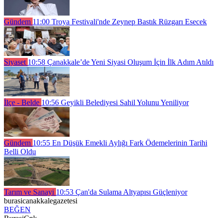
Gündem
11:00
Troya Festivali'nde Zeynep Bastık Rüzgarı Esecek
Siyaset
10:58
Çanakkale’de Yeni Siyasi Oluşum İçin İlk Adım Atıldı
İlçe - Belde
10:56
Geyikli Belediyesi Sahil Yolunu Yeniliyor
Gündem
10:55
En Düşük Emekli Aylığı Fark Ödemelerinin Tarihi
Belli Oldu
Tarım ve Sanayi
10:53
Çan'da Sulama Altyapısı Güçleniyor
burasicanakkalegazetesi
BEĞEN