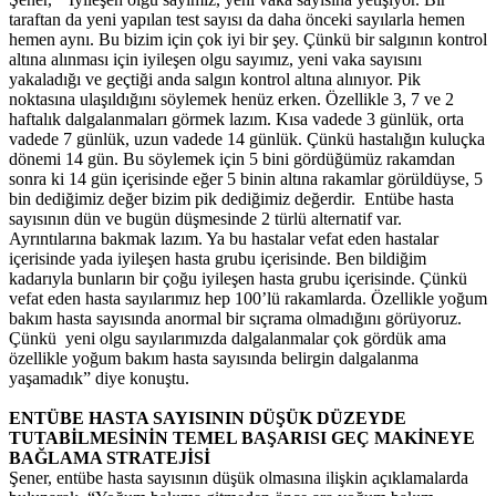
taraftan da yeni yapılan test sayısı da daha önceki sayılarla hemen
hemen aynı. Bu bizim için çok iyi bir şey. Çünkü bir salgının kontrol
altına alınması için iyileşen olgu sayımız, yeni vaka sayısını
yakaladığı ve geçtiği anda salgın kontrol altına alınıyor. Pik
noktasına ulaşıldığını söylemek henüz erken. Özellikle 3, 7 ve 2
haftalık dalgalanmaları görmek lazım. Kısa vadede 3 günlük, orta
vadede 7 günlük, uzun vadede 14 günlük. Çünkü hastalığın kuluçka
dönemi 14 gün. Bu söylemek için 5 bini gördüğümüz rakamdan
sonra ki 14 gün içerisinde eğer 5 binin altına rakamlar görüldüyse, 5
bin dediğimiz değer bizim pik dediğimiz değerdir. Entübe hasta
sayısının dün ve bugün düşmesinde 2 türlü alternatif var.
Ayrıntılarına bakmak lazım. Ya bu hastalar vefat eden hastalar
içerisinde yada iyileşen hasta grubu içerisinde. Ben bildiğim
kadarıyla bunların bir çoğu iyileşen hasta grubu içerisinde. Çünkü
vefat eden hasta sayılarımız hep 100’lü rakamlarda. Özellikle yoğum
bakım hasta sayısında anormal bir sıçrama olmadığını görüyoruz.
Çünkü yeni olgu sayılarımızda dalgalanmalar çok gördük ama
özellikle yoğum bakım hasta sayısında belirgin dalgalanma
yaşamadık” diye konuştu.
ENTÜBE HASTA SAYISININ DÜŞÜK DÜZEYDE
TUTABİLMESİNİN TEMEL BAŞARISI GEÇ MAKİNEYE
BAĞLAMA STRATEJİSİ
Şener, entübe hasta sayısının düşük olmasına ilişkin açıklamalarda