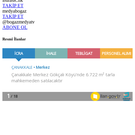
BurasiCnk
TAKİP ET
medyabogaz
TAKİP ET
@bogazmedyatv
ABONE OL
Resmî İlanlar