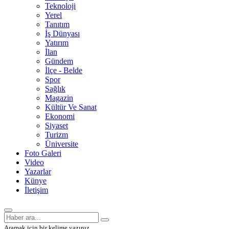
Teknoloji
Yerel
Tanıtım
İş Dünyası
Yatırım
İlan
Gündem
İlçe - Belde
Spor
Sağlık
Magazin
Kültür Ve Sanat
Ekonomi
Siyaset
Turizm
Üniversite
Foto Galeri
Video
Yazarlar
Künye
İletişim
Aramak için bir kelime yazınız.