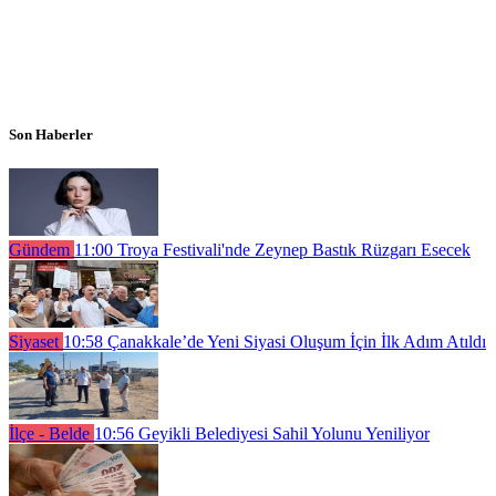
Son Haberler
Gündem
11:00
Troya Festivali'nde Zeynep Bastık Rüzgarı Esecek
Siyaset
10:58
Çanakkale’de Yeni Siyasi Oluşum İçin İlk Adım Atıldı
İlçe - Belde
10:56
Geyikli Belediyesi Sahil Yolunu Yeniliyor