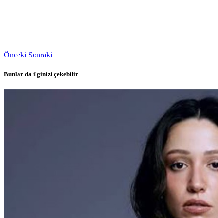
Önceki
Sonraki
Bunlar da ilginizi çekebilir