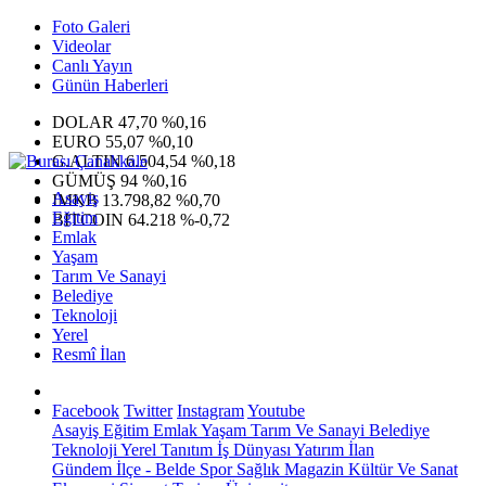
Foto Galeri
Videolar
Canlı Yayın
Günün Haberleri
DOLAR
47,70
%0,16
EURO
55,07
%0,10
G.ALTIN
6.504,54
%0,18
GÜMÜŞ
94
%0,16
Asayiş
IMKB
13.798,82
%0,70
Eğitim
BITCOIN
64.218
%-0,72
Emlak
Yaşam
Tarım Ve Sanayi
Belediye
Teknoloji
Yerel
Resmî İlan
Facebook
Twitter
Instagram
Youtube
Asayiş
Eğitim
Emlak
Yaşam
Tarım Ve Sanayi
Belediye
Teknoloji
Yerel
Tanıtım
İş Dünyası
Yatırım
İlan
Gündem
İlçe - Belde
Spor
Sağlık
Magazin
Kültür Ve Sanat