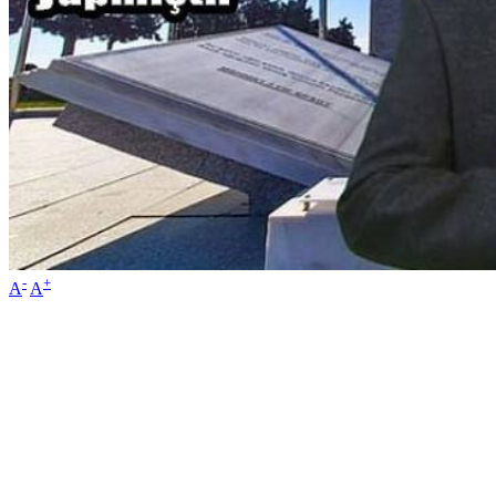
-
+
A
A