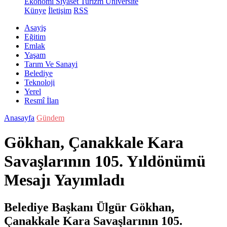
Ekonomi
Siyaset
Turizm
Üniversite
Künye
İletişim
RSS
Asayiş
Eğitim
Emlak
Yaşam
Tarım Ve Sanayi
Belediye
Teknoloji
Yerel
Resmî İlan
Anasayfa
Gündem
Gökhan, Çanakkale Kara
Savaşlarının 105. Yıldönümü
Mesajı Yayımladı
Belediye Başkanı Ülgür Gökhan,
Çanakkale Kara Savaşlarının 105.