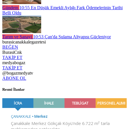
Gündem
10:55
En Düşük Emekli Aylığı Fark Ödemelerinin Tarihi
Belli Oldu
Tarım ve Sanayi
10:53
Çan'da Sulama Altyapısı Güçleniyor
burasicanakkalegazetesi
BEĞEN
BurasiCnk
TAKİP ET
medyabogaz
TAKİP ET
@bogazmedyatv
ABONE OL
Resmî İlanlar