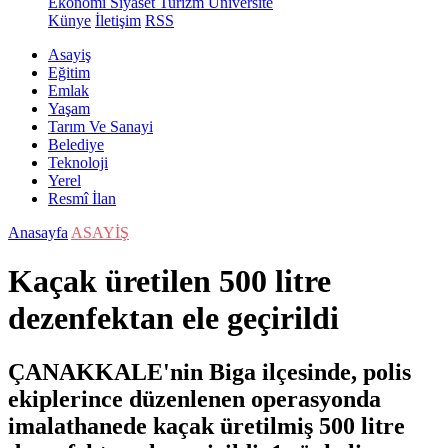
Ekonomi
Siyaset
Turizm
Üniversite
Künye
İletişim
RSS
Asayiş
Eğitim
Emlak
Yaşam
Tarım Ve Sanayi
Belediye
Teknoloji
Yerel
Resmî İlan
Anasayfa
ASAYİŞ
Kaçak üretilen 500 litre
dezenfektan ele geçirildi
ÇANAKKALE'nin Biga ilçesinde, polis
ekiplerince düzenlenen operasyonda
imalathanede kaçak üretilmiş 500 litre