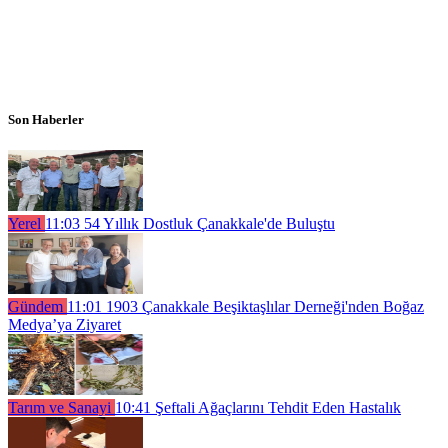
Son Haberler
Yerel
11:03
54 Yıllık Dostluk Çanakkale'de Buluştu
Gündem
11:01
1903 Çanakkale Beşiktaşlılar Derneği'nden Boğaz
Medya’ya Ziyaret
Tarım ve Sanayi
10:41
Şeftali Ağaçlarını Tehdit Eden Hastalık