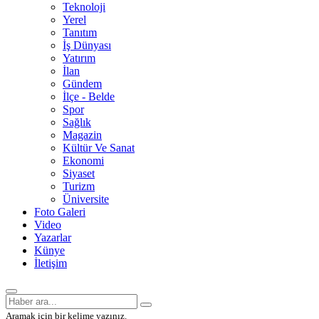
Teknoloji
Yerel
Tanıtım
İş Dünyası
Yatırım
İlan
Gündem
İlçe - Belde
Spor
Sağlık
Magazin
Kültür Ve Sanat
Ekonomi
Siyaset
Turizm
Üniversite
Foto Galeri
Video
Yazarlar
Künye
İletişim
Aramak için bir kelime yazınız.