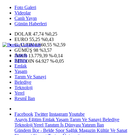
Foto Galeri
Videolar
Canlı Yayın
Günün Haberleri
DOLAR
47,74
%0,25
EURO
55,25
%0,43
G.ALTIN
6.660,55
%2,59
GÜMÜŞ
98
%3,57
Asayiş
IMKB
13.779,39
%-0,14
Eğitim
BITCOIN
64.927
%-0,05
Emlak
Yaşam
Tarım Ve Sanayi
Belediye
Teknoloji
Yerel
Resmî İlan
Facebook
Twitter
Instagram
Youtube
Asayiş
Eğitim
Emlak
Yaşam
Tarım Ve Sanayi
Belediye
Teknoloji
Yerel
Tanıtım
İş Dünyası
Yatırım
İlan
Gündem
İlçe - Belde
Spor
Sağlık
Magazin
Kültür Ve Sanat