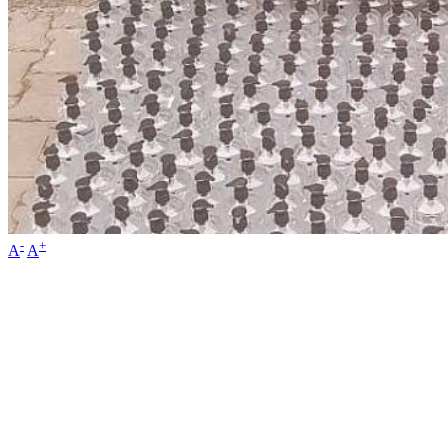
-
+
A
A