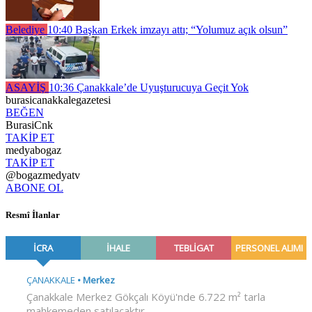
Belediye
10:40
Başkan Erkek imzayı attı; “Yolumuz açık olsun”
ASAYİŞ
10:36
Çanakkale’de Uyuşturucuya Geçit Yok
burasicanakkalegazetesi
BEĞEN
BurasiCnk
TAKİP ET
medyabogaz
TAKİP ET
@bogazmedyatv
ABONE OL
Resmî İlanlar