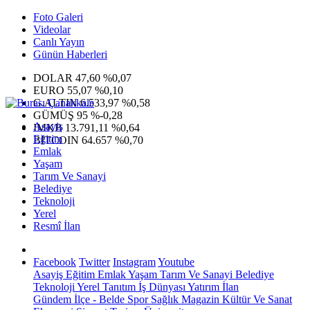
Foto Galeri
Videolar
Canlı Yayın
Günün Haberleri
DOLAR
47,60
%0,07
EURO
55,07
%0,10
G.ALTIN
6.533,97
%0,58
GÜMÜŞ
95
%-0,28
Asayiş
IMKB
13.791,11
%0,64
Eğitim
BITCOIN
64.657
%0,70
Emlak
Yaşam
Tarım Ve Sanayi
Belediye
Teknoloji
Yerel
Resmî İlan
Facebook
Twitter
Instagram
Youtube
Asayiş
Eğitim
Emlak
Yaşam
Tarım Ve Sanayi
Belediye
Teknoloji
Yerel
Tanıtım
İş Dünyası
Yatırım
İlan
Gündem
İlçe - Belde
Spor
Sağlık
Magazin
Kültür Ve Sanat