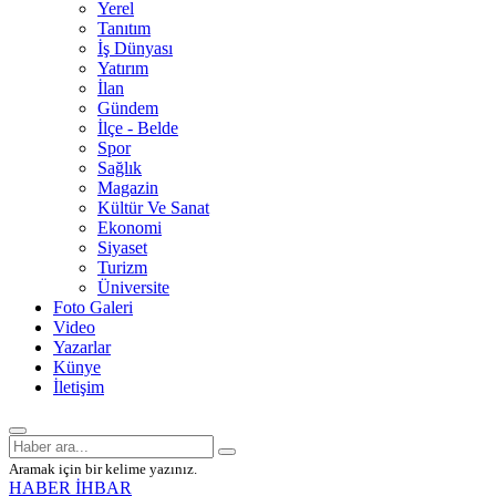
Yerel
Tanıtım
İş Dünyası
Yatırım
İlan
Gündem
İlçe - Belde
Spor
Sağlık
Magazin
Kültür Ve Sanat
Ekonomi
Siyaset
Turizm
Üniversite
Foto Galeri
Video
Yazarlar
Künye
İletişim
Aramak için bir kelime yazınız.
HABER İHBAR