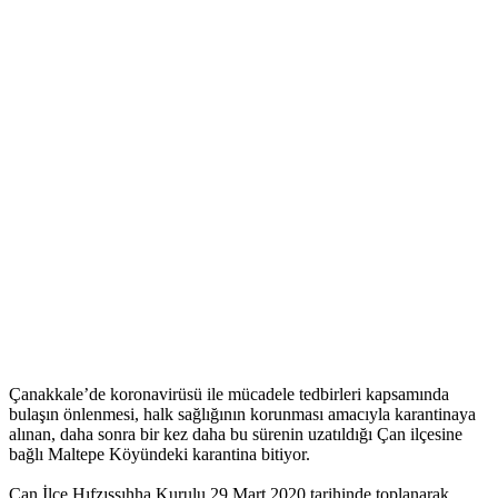
Çanakkale’de koronavirüsü ile mücadele tedbirleri kapsamında
bulaşın önlenmesi, halk sağlığının korunması amacıyla karantinaya
alınan, daha sonra bir kez daha bu sürenin uzatıldığı Çan ilçesine
bağlı Maltepe Köyündeki karantina bitiyor.
Çan İlçe Hıfzıssıhha Kurulu 29 Mart 2020 tarihinde toplanarak,