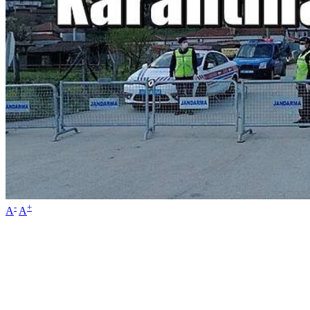
-
+
A
A