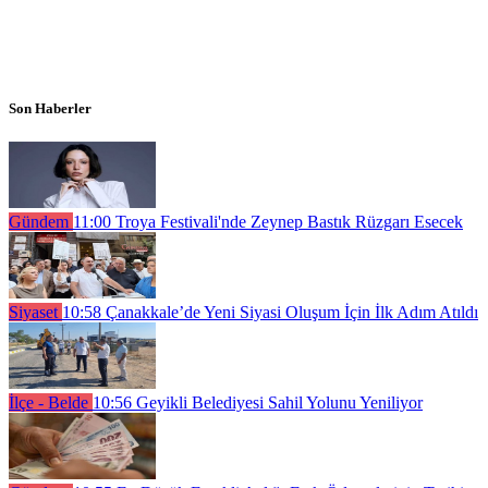
Son Haberler
Gündem
11:00
Troya Festivali'nde Zeynep Bastık Rüzgarı Esecek
Siyaset
10:58
Çanakkale’de Yeni Siyasi Oluşum İçin İlk Adım Atıldı
İlçe - Belde
10:56
Geyikli Belediyesi Sahil Yolunu Yeniliyor