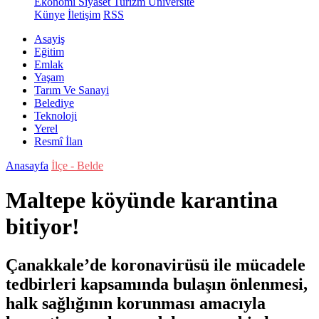
Ekonomi
Siyaset
Turizm
Üniversite
Künye
İletişim
RSS
Asayiş
Eğitim
Emlak
Yaşam
Tarım Ve Sanayi
Belediye
Teknoloji
Yerel
Resmî İlan
Anasayfa
İlçe - Belde
Maltepe köyünde karantina
bitiyor!
Çanakkale’de koronavirüsü ile mücadele
tedbirleri kapsamında bulaşın önlenmesi,
halk sağlığının korunması amacıyla