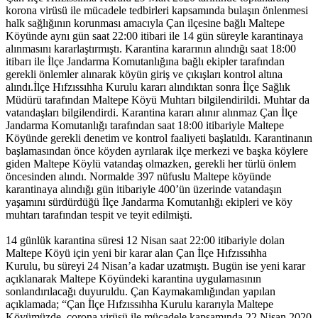
korona virüsü ile mücadele tedbirleri kapsamında bulaşın önlenmesi
halk sağlığının korunması amacıyla Çan ilçesine bağlı Maltepe
Köyünde aynı gün saat 22:00 itibari ile 14 gün süreyle karantinaya
alınmasını kararlaştırmıştı. Karantina kararının alındığı saat 18:00
itibarı ile İlçe Jandarma Komutanlığına bağlı ekipler tarafından
gerekli önlemler alınarak köyün giriş ve çıkışları kontrol altına
alındı.İlçe Hıfzıssıhha Kurulu kararı alındıktan sonra İlçe Sağlık
Müdürü tarafından Maltepe Köyü Muhtarı bilgilendirildi. Muhtar da
vatandaşları bilgilendirdi. Karantina kararı alınır alınmaz Çan İlçe
Jandarma Komutanlığı tarafından saat 18:00 itibariyle Maltepe
Köyünde gerekli denetim ve kontrol faaliyeti başlatıldı. Karantinanın
başlamasından önce köyden ayrılarak ilçe merkezi ve başka köylere
giden Maltepe Köylü vatandaş olmazken, gerekli her türlü önlem
öncesinden alındı. Normalde 397 nüfuslu Maltepe köyünde
karantinaya alındığı gün itibariyle 400’ün üzerinde vatandaşın
yaşamını sürdürdüğü İlçe Jandarma Komutanlığı ekipleri ve köy
muhtarı tarafından tespit ve teyit edilmişti.
14 günlük karantina süresi 12 Nisan saat 22:00 itibariyle dolan
Maltepe Köyü için yeni bir karar alan Çan İlçe Hıfzıssıhha
Kurulu, bu süreyi 24 Nisan’a kadar uzatmıştı. Bugün ise yeni karar
açıklanarak Maltepe Köyündeki karantina uygulamasının
sonlandırılacağı duyuruldu. Çan Kaymakamlığından yapılan
açıklamada; “Çan İlçe Hıfzıssıhha Kurulu kararıyla Maltepe
Köyümüzde, corona virüsü ile mücadele kapsamında 22 Nisan 2020