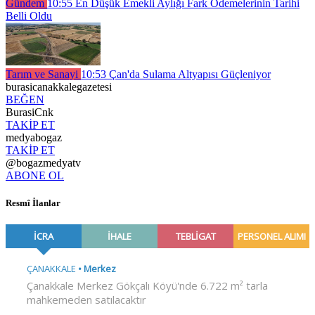
Gündem
10:55
En Düşük Emekli Aylığı Fark Ödemelerinin Tarihi
Belli Oldu
Tarım ve Sanayi
10:53
Çan'da Sulama Altyapısı Güçleniyor
burasicanakkalegazetesi
BEĞEN
BurasiCnk
TAKİP ET
medyabogaz
TAKİP ET
@bogazmedyatv
ABONE OL
Resmî İlanlar