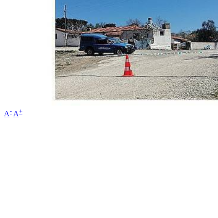
-
+
A
A