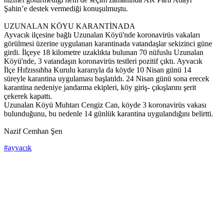
Şahin’e destek vermediği konuşulmuştu.
UZUNALAN KÖYU KARANTİNADA
Ayvacık ilçesine bağlı Uzunalan Köyü'nde koronavirüs vakaları
görülmesi üzerine uygulanan karantinada vatandaşlar sekizinci güne
girdi. İlçeye 18 kilometre uzaklıkta bulunan 70 nüfuslu Uzunalan
Köyü'nde, 3 vatandaşın koronavirüs testleri pozitif çıktı. Ayvacık
İlçe Hıfzıssıhha Kurulu kararıyla da köyde 10 Nisan günü 14
süreyle karantina uygulaması başlatıldı. 24 Nisan günü sona erecek
karantina nedeniye jandarma ekipleri, köy giriş- çıkışlarını şerit
çekerek kapattı.
Uzunalan Köyü Muhtarı Cengiz Can, köyde 3 koronavirüs vakası
bulunduğunu, bu nedenle 14 günlük karantina uygulandığını belirtti.
Nazif Cemhan Şen
#ayvacık