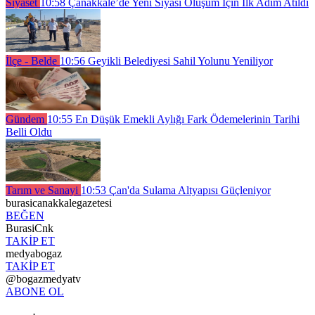
Siyaset
10:58
Çanakkale’de Yeni Siyasi Oluşum İçin İlk Adım Atıldı
İlçe - Belde
10:56
Geyikli Belediyesi Sahil Yolunu Yeniliyor
Gündem
10:55
En Düşük Emekli Aylığı Fark Ödemelerinin Tarihi
Belli Oldu
Tarım ve Sanayi
10:53
Çan'da Sulama Altyapısı Güçleniyor
burasicanakkalegazetesi
BEĞEN
BurasiCnk
TAKİP ET
medyabogaz
TAKİP ET
@bogazmedyatv
ABONE OL