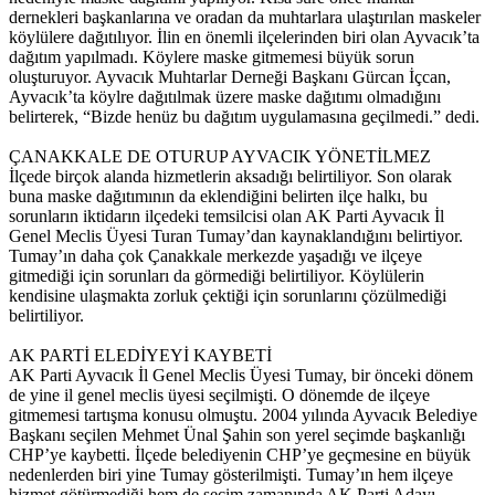
dernekleri başkanlarına ve oradan da muhtarlara ulaştırılan maskeler
köylülere dağıtılıyor. İlin en önemli ilçelerinden biri olan Ayvacık’ta
dağıtım yapılmadı. Köylere maske gitmemesi büyük sorun
oluşturuyor. Ayvacık Muhtarlar Derneği Başkanı Gürcan İçcan,
Ayvacık’ta köylre dağıtılmak üzere maske dağıtımı olmadığını
belirterek, “Bizde henüz bu dağıtım uygulamasına geçilmedi.” dedi.
ÇANAKKALE DE OTURUP AYVACIK YÖNETİLMEZ
İlçede birçok alanda hizmetlerin aksadığı belirtiliyor. Son olarak
buna maske dağıtımının da eklendiğini belirten ilçe halkı, bu
sorunların iktidarın ilçedeki temsilcisi olan AK Parti Ayvacık İl
Genel Meclis Üyesi Turan Tumay’dan kaynaklandığını belirtiyor.
Tumay’ın daha çok Çanakkale merkezde yaşadığı ve ilçeye
gitmediği için sorunları da görmediği belirtiliyor. Köylülerin
kendisine ulaşmakta zorluk çektiği için sorunlarını çözülmediği
belirtiliyor.
AK PARTİ ELEDİYEYİ KAYBETİ
AK Parti Ayvacık İl Genel Meclis Üyesi Tumay, bir önceki dönem
de yine il genel meclis üyesi seçilmişti. O dönemde de ilçeye
gitmemesi tartışma konusu olmuştu. 2004 yılında Ayvacık Belediye
Başkanı seçilen Mehmet Ünal Şahin son yerel seçimde başkanlığı
CHP’ye kaybetti. İlçede belediyenin CHP’ye geçmesine en büyük
nedenlerden biri yine Tumay gösterilmişti. Tumay’ın hem ilçeye
hizmet götürmediği hem de seçim zamanında AK Parti Adayı