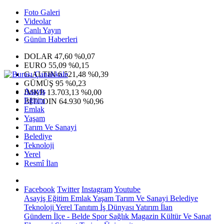
Foto Galeri
Videolar
Canlı Yayın
Günün Haberleri
DOLAR
47,60
%0,07
EURO
55,09
%0,15
G.ALTIN
6.521,48
%0,39
GÜMÜŞ
95
%0,23
Asayiş
IMKB
13.703,13
%0,00
Eğitim
BITCOIN
64.930
%0,96
Emlak
Yaşam
Tarım Ve Sanayi
Belediye
Teknoloji
Yerel
Resmî İlan
Facebook
Twitter
Instagram
Youtube
Asayiş
Eğitim
Emlak
Yaşam
Tarım Ve Sanayi
Belediye
Teknoloji
Yerel
Tanıtım
İş Dünyası
Yatırım
İlan
Gündem
İlçe - Belde
Spor
Sağlık
Magazin
Kültür Ve Sanat