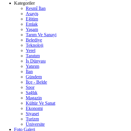
Kategoriler
Resmî İlan
Asayiş
Eğitim
Emlak
Yaşam
Tarım Ve Sanayi
Belediye
Teknoloji
Yerel
Tanıtım
İş Dünyası
Yatırım
İlan
Gündem
İlçe - Belde
Spor
Sağlık
Magazin
Kültür Ve Sanat
Ekonomi
Siyaset
Turizm
Üniversite
Foto Galeri