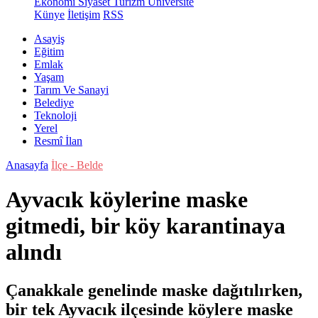
Ekonomi
Siyaset
Turizm
Üniversite
Künye
İletişim
RSS
Asayiş
Eğitim
Emlak
Yaşam
Tarım Ve Sanayi
Belediye
Teknoloji
Yerel
Resmî İlan
Anasayfa
İlçe - Belde
Ayvacık köylerine maske
gitmedi, bir köy karantinaya
alındı
Çanakkale genelinde maske dağıtılırken,
bir tek Ayvacık ilçesinde köylere maske