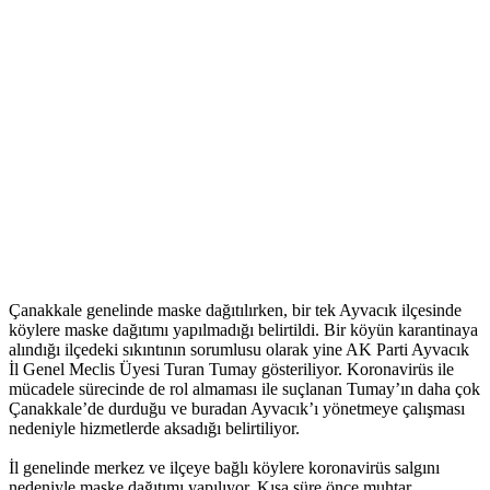
Çanakkale genelinde maske dağıtılırken, bir tek Ayvacık ilçesinde
köylere maske dağıtımı yapılmadığı belirtildi. Bir köyün karantinaya
alındığı ilçedeki sıkıntının sorumlusu olarak yine AK Parti Ayvacık
İl Genel Meclis Üyesi Turan Tumay gösteriliyor. Koronavirüs ile
mücadele sürecinde de rol almaması ile suçlanan Tumay’ın daha çok
Çanakkale’de durduğu ve buradan Ayvacık’ı yönetmeye çalışması
nedeniyle hizmetlerde aksadığı belirtiliyor.
İl genelinde merkez ve ilçeye bağlı köylere koronavirüs salgını
nedeniyle maske dağıtımı yapılıyor. Kısa süre önce muhtar