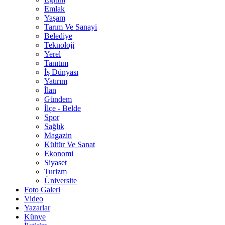
Emlak
Yaşam
Tarım Ve Sanayi
Belediye
Teknoloji
Yerel
Tanıtım
İş Dünyası
Yatırım
İlan
Gündem
İlçe - Belde
Spor
Sağlık
Magazin
Kültür Ve Sanat
Ekonomi
Siyaset
Turizm
Üniversite
Foto Galeri
Video
Yazarlar
Künye