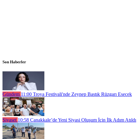
Son Haberler
Gündem
11:00
Troya Festivali'nde Zeynep Bastık Rüzgarı Esecek
Siyaset
10:58
Çanakkale’de Yeni Siyasi Oluşum İçin İlk Adım Atıldı