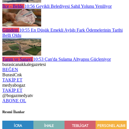
İlçe - Belde
10:56
Geyikli Belediyesi Sahil Yolunu Yeniliyor
Gündem
10:55
En Düşük Emekli Aylığı Fark Ödemelerinin Tarihi
Belli Oldu
Tarım ve Sanayi
10:53
Çan'da Sulama Altyapısı Güçleniyor
burasicanakkalegazetesi
BEĞEN
BurasiCnk
TAKİP ET
medyabogaz
TAKİP ET
@bogazmedyatv
ABONE OL
Resmî İlanlar