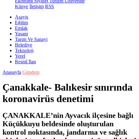
Ekonomi
Siyaset
Turizm
Üniversite
Künye
İletişim
RSS
Asayiş
Eğitim
Emlak
Yaşam
Tarım Ve Sanayi
Belediye
Teknoloji
Yerel
Resmî İlan
Anasayfa
Gündem
Çanakkale- Balıkesir sınırında
koronavirüs denetimi
ÇANAKKALE’nin Ayvacık ilçesine bağlı
Küçükkuyu beldesinde oluşturulan
kontrol noktasında, jandarma ve sağlık