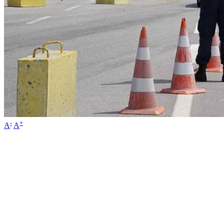
-
+
A
A