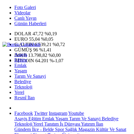
Foto Galeri
Videolar
Canlı Yayın
Günün Haberleri
DOLAR
47,72
%0,19
EURO
55,04
%0,05
G.ALTIN
6.539,21
%0,72
GÜMÜŞ
96
%1,41
Asayiş
IMKB
13.798,82
%0,00
Eğitim
BITCOIN
64.201
%-1,07
Emlak
Yaşam
Tarım Ve Sanayi
Belediye
Teknoloji
Yerel
Resmî İlan
Facebook
Twitter
Instagram
Youtube
Asayiş
Eğitim
Emlak
Yaşam
Tarım Ve Sanayi
Belediye
Teknoloji
Yerel
Tanıtım
İş Dünyası
Yatırım
İlan
Gündem
İlçe - Belde
Spor
Sağlık
Magazin
Kültür Ve Sanat