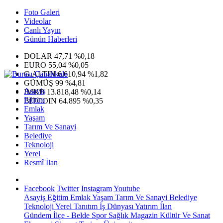
Foto Galeri
Videolar
Canlı Yayın
Günün Haberleri
DOLAR
47,71
%0,18
EURO
55,04
%0,05
G.ALTIN
6.610,94
%1,82
GÜMÜŞ
99
%4,81
Asayiş
IMKB
13.818,48
%0,14
Eğitim
BITCOIN
64.895
%0,35
Emlak
Yaşam
Tarım Ve Sanayi
Belediye
Teknoloji
Yerel
Resmî İlan
Facebook
Twitter
Instagram
Youtube
Asayiş
Eğitim
Emlak
Yaşam
Tarım Ve Sanayi
Belediye
Teknoloji
Yerel
Tanıtım
İş Dünyası
Yatırım
İlan
Gündem
İlçe - Belde
Spor
Sağlık
Magazin
Kültür Ve Sanat