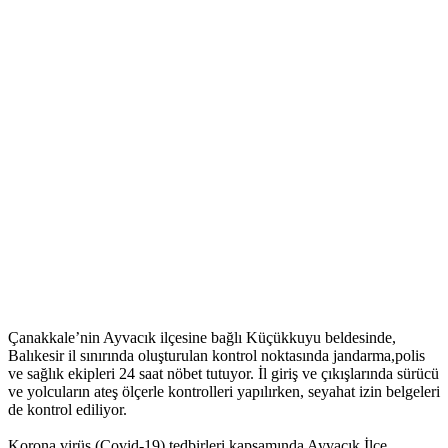
Çanakkale’nin Ayvacık ilçesine bağlı Küçükkuyu beldesinde,
Balıkesir il sınırında oluşturulan kontrol noktasında jandarma,polis
ve sağlık ekipleri 24 saat nöbet tutuyor. İl giriş ve çıkışlarında sürücü
ve yolcuların ateş ölçerle kontrolleri yapılırken, seyahat izin belgeleri
de kontrol ediliyor.
Korona virüs (Covid-19) tedbirleri kapsamında Ayvacık İlçe