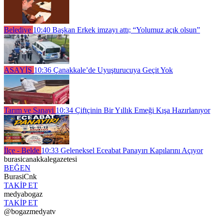
Belediye
10:40
Başkan Erkek imzayı attı; “Yolumuz açık olsun”
ASAYİŞ
10:36
Çanakkale’de Uyuşturucuya Geçit Yok
Tarım ve Sanayi
10:34
Çiftçinin Bir Yıllık Emeği Kışa Hazırlanıyor
İlçe - Belde
10:33
Geleneksel Eceabat Panayırı Kapılarını Açıyor
burasicanakkalegazetesi
BEĞEN
BurasiCnk
TAKİP ET
medyabogaz
TAKİP ET
@bogazmedyatv