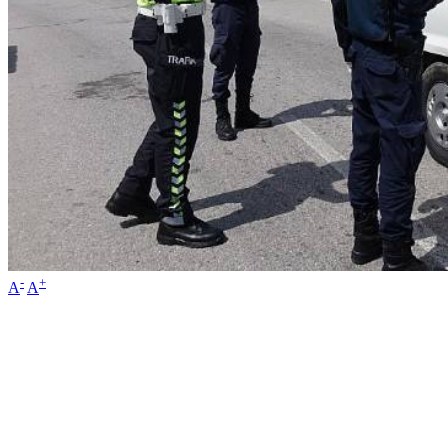
-
+
A
A