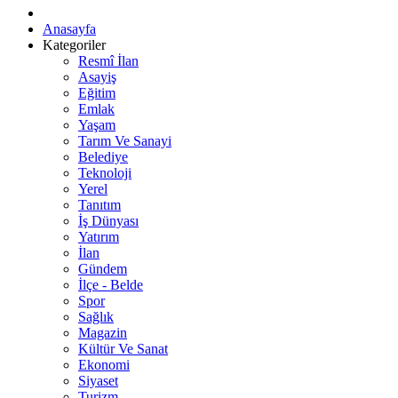
Anasayfa
Kategoriler
Resmî İlan
Asayiş
Eğitim
Emlak
Yaşam
Tarım Ve Sanayi
Belediye
Teknoloji
Yerel
Tanıtım
İş Dünyası
Yatırım
İlan
Gündem
İlçe - Belde
Spor
Sağlık
Magazin
Kültür Ve Sanat
Ekonomi
Siyaset
Turizm