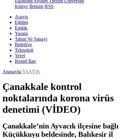
Ekonomi
Siyaset
Turizm
Üniversite
Künye
İletişim
RSS
Asayiş
Eğitim
Emlak
Yaşam
Tarım Ve Sanayi
Belediye
Teknoloji
Yerel
Resmî İlan
Anasayfa
ASAYİŞ
Çanakkale kontrol
noktalarında korona virüs
denetimi (VİDEO)
Çanakkale’nin Ayvacık ilçesine bağlı
Küçükkuyu beldesinde, Balıkesir il