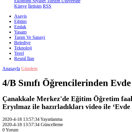
Ekonomi
Siyaset
Turizm
Üniversite
Künye
İletişim
RSS
Asayiş
Eğitim
Emlak
Yaşam
Tarım Ve Sanayi
Belediye
Teknoloji
Yerel
Resmî İlan
Anasayfa
Gündem
4/B Sınıfı Öğrencilerinden Evd
Çanakkale Merkez'de Eğitim Öğretim faaliye
Eryılmaz ile hazırladıkları video ile ‘Evde 
2020-4-18 13:57:34
Yayınlanma
2020-4-18 13:57:34
Güncelleme
0
Yorum