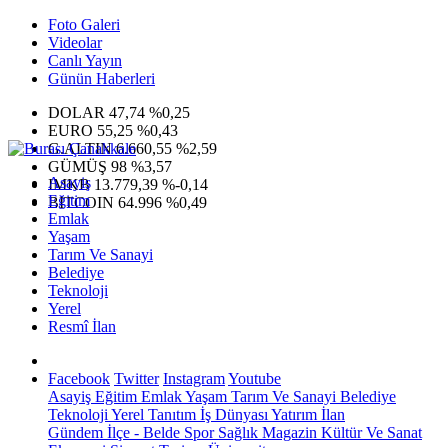
Foto Galeri
Videolar
Canlı Yayın
Günün Haberleri
DOLAR
47,74
%0,25
EURO
55,25
%0,43
G.ALTIN
6.660,55
%2,59
GÜMÜŞ
98
%3,57
Asayiş
IMKB
13.779,39
%-0,14
Eğitim
BITCOIN
64.996
%0,49
Emlak
Yaşam
Tarım Ve Sanayi
Belediye
Teknoloji
Yerel
Resmî İlan
Facebook
Twitter
Instagram
Youtube
Asayiş
Eğitim
Emlak
Yaşam
Tarım Ve Sanayi
Belediye
Teknoloji
Yerel
Tanıtım
İş Dünyası
Yatırım
İlan
Gündem
İlçe - Belde
Spor
Sağlık
Magazin
Kültür Ve Sanat