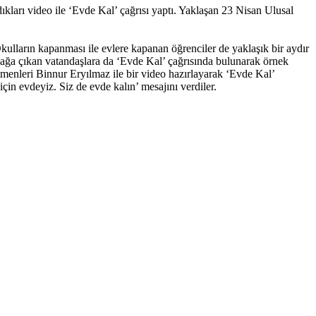
ıkları video ile ‘Evde Kal’ çağrısı yaptı. Yaklaşan 23 Nisan Ulusal
kulların kapanması ile evlere kapanan öğrenciler de yaklaşık bir aydır
kağa çıkan vatandaşlara da ‘Evde Kal’ çağrısında bulunarak örnek
tmenleri Binnur Eryılmaz ile bir video hazırlayarak ‘Evde Kal’
in evdeyiz. Siz de evde kalın’ mesajını verdiler.