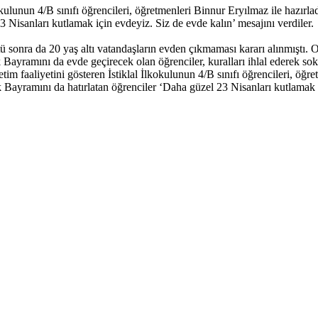
ulunun 4/B sınıfı öğrencileri, öğretmenleri Binnur Eryılmaz ile hazırlad
Nisanları kutlamak için evdeyiz. Siz de evde kalın’ mesajını verdiler.
 sonra da 20 yaş altı vatandaşların evden çıkmaması kararı alınmıştı. O
ayramını da evde geçirecek olan öğrenciler, kuralları ihlal ederek so
 faaliyetini gösteren İstiklal İlkokulunun 4/B sınıfı öğrencileri, öğre
ayramını da hatırlatan öğrenciler ‘Daha güzel 23 Nisanları kutlamak iç