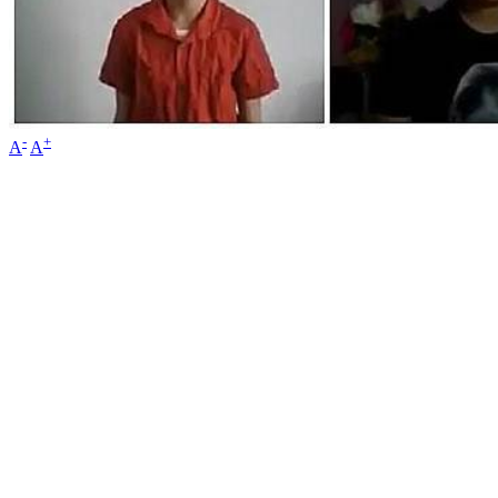
-
+
A
A