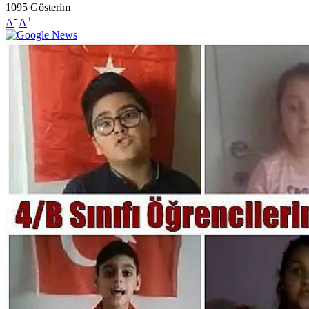
1095
Gösterim
-
+
A
A