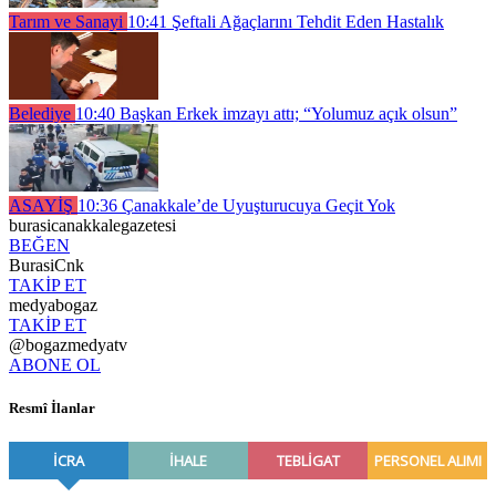
Tarım ve Sanayi
10:41
Şeftali Ağaçlarını Tehdit Eden Hastalık
Belediye
10:40
Başkan Erkek imzayı attı; “Yolumuz açık olsun”
ASAYİŞ
10:36
Çanakkale’de Uyuşturucuya Geçit Yok
burasicanakkalegazetesi
BEĞEN
BurasiCnk
TAKİP ET
medyabogaz
TAKİP ET
@bogazmedyatv
ABONE OL
Resmî İlanlar