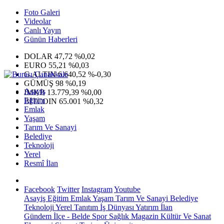
Foto Galeri
Videolar
Canlı Yayın
Günün Haberleri
DOLAR
47,72
%0,02
EURO
55,21
%0,03
G.ALTIN
6.640,52
%-0,30
GÜMÜŞ
98
%0,19
Asayiş
IMKB
13.779,39
%0,00
Eğitim
BITCOIN
65.001
%0,32
Emlak
Yaşam
Tarım Ve Sanayi
Belediye
Teknoloji
Yerel
Resmî İlan
Facebook
Twitter
Instagram
Youtube
Asayiş
Eğitim
Emlak
Yaşam
Tarım Ve Sanayi
Belediye
Teknoloji
Yerel
Tanıtım
İş Dünyası
Yatırım
İlan
Gündem
İlçe - Belde
Spor
Sağlık
Magazin
Kültür Ve Sanat