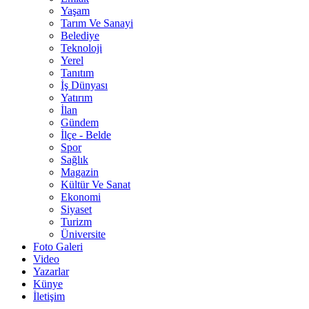
Yaşam
Tarım Ve Sanayi
Belediye
Teknoloji
Yerel
Tanıtım
İş Dünyası
Yatırım
İlan
Gündem
İlçe - Belde
Spor
Sağlık
Magazin
Kültür Ve Sanat
Ekonomi
Siyaset
Turizm
Üniversite
Foto Galeri
Video
Yazarlar
Künye
İletişim