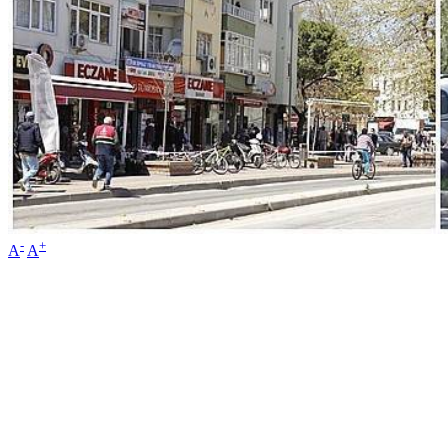
-
+
A
A