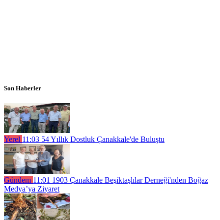
Son Haberler
Yerel
11:03
54 Yıllık Dostluk Çanakkale'de Buluştu
Gündem
11:01
1903 Çanakkale Beşiktaşlılar Derneği'nden Boğaz
Medya’ya Ziyaret