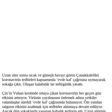
Uzun süre sonra sıcak ve güneşli havayı gören Çanakkaleliler
koronavirüs tedbirleri kapsamında ‘evde kal’ çağrısına uymayarak
sokağa çıktı. Oluşan kalabalık ise tedirginlik yarattı.
Çin’in Vuhan kentinde ortaya çıkan koronavirüs her geçen gün
etkisini artırıyor. Virüsün yayılmasını önlemek adına yetkiler
vatandaşlar sürekli ‘evde kal’ çağrısında bulunuyor. Öte yandan
salgının etkisini azaltmak için tedbirler alınmaya devam ediliyor.
Ancak dün sokaklarda yaşanan kabalık tedirgin etti. Uzun sürenin