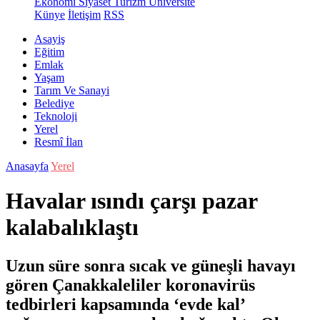
Ekonomi
Siyaset
Turizm
Üniversite
Künye
İletişim
RSS
Asayiş
Eğitim
Emlak
Yaşam
Tarım Ve Sanayi
Belediye
Teknoloji
Yerel
Resmî İlan
Anasayfa
Yerel
Havalar ısındı çarşı pazar
kalabalıklaştı
Uzun süre sonra sıcak ve güneşli havayı
gören Çanakkaleliler koronavirüs
tedbirleri kapsamında ‘evde kal’