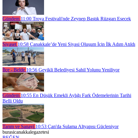
Gündem
11:00
Troya Festivali'nde Zeynep Bastık Rüzgarı Esecek
Siyaset
10:58
Çanakkale’de Yeni Siyasi Oluşum İçin İlk Adım Atıldı
İlçe - Belde
10:56
Geyikli Belediyesi Sahil Yolunu Yeniliyor
Gündem
10:55
En Düşük Emekli Aylığı Fark Ödemelerinin Tarihi
Belli Oldu
Tarım ve Sanayi
10:53
Çan'da Sulama Altyapısı Güçleniyor
burasicanakkalegazetesi
BEĞEN