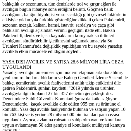
balıkçılık av sezonunun, tüm denizlerde trol ve gırgır ağları ile
avcılığın bugün itibariye sona erdiğini belirtti. Göçmen balık
avcılığının, balığın biyolojisi ve su sıcaklığı gibi çevresel faktörlerin
etkisiyle yıldan yıla farklılık gösterdiğine dikkati çeken Pakdemirli,
sezonun mezgit, kalkan, hamsi, istavrit, sardalya ve çaça gibi
balıkların avcılığı açısından verimli geçtiğini ifade etti. Bakan
Pakdemirli, deniz ve iç su kaynaklarını koruyarak su ürünleri
avcılığının sürdürülebilir işletilmesini sağlamak amacıyla Su
Ürünleri Kanunu'nda değişiklik yapıldığını ve bu sayede yasadışı
avcılıkla etkin mücadele edildiğini söyledi.
YASA DIŞI AVCILIK VE SATIŞA 28,6 MİLYON LİRA CEZA
UYGULANDI
Yasadışı avcılığın önlenmesi için modern ekipmanlarla donatılmış
yeni kontrol botları aldıklarını ve Balıkçı Gemileri İzleme Sistemi ile
balıkçı gemilerinin avcılık faaliyetlerini anlık takip ettiklerini dile
getiren Pakdemirli, şunları kaydetti: "2019 yılında su ürünleri
avcılığıyla ilgili toplam 127 bin 357 denetim gerçekleştirdik.
Denetimlere Sahil Güvenlik Komutanlığımız da katkı sağlıyor.
Denetimlerde, kaçak avcılıkla elde edilen 955 ton su ürününe el
konuldu. Yasa dışı avcılık faaliyetinde bulunan ve satışını yapan 10
bin 763 kişi ve iş yerine 28 milyon 600 bin lira idari para cezası
uygulandı. Ayrıca, avlanma ruhsatına sahip olmayan ve kurallara
uygun avlanmayan 50 adet gemiye el konularak mülkiyeti kamuya
geçirildi."