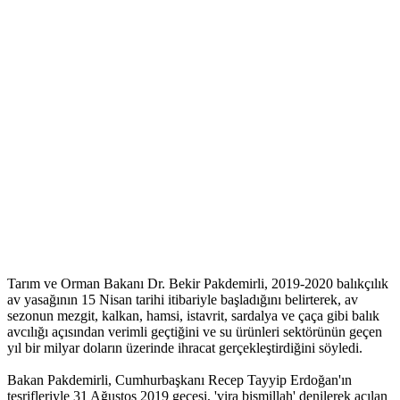
Tarım ve Orman Bakanı Dr. Bekir Pakdemirli, 2019-2020 balıkçılık
av yasağının 15 Nisan tarihi itibariyle başladığını belirterek, av
sezonun mezgit, kalkan, hamsi, istavrit, sardalya ve çaça gibi balık
avcılığı açısından verimli geçtiğini ve su ürünleri sektörünün geçen
yıl bir milyar doların üzerinde ihracat gerçekleştirdiğini söyledi.
Bakan Pakdemirli, Cumhurbaşkanı Recep Tayyip Erdoğan'ın
teşrifleriyle 31 Ağustos 2019 gecesi, 'vira bismillah' denilerek açılan