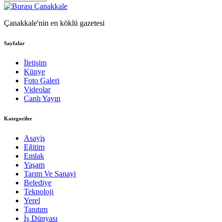
Çanakkale'nin en köklü gazetesi
Sayfalar
İletişim
Künye
Foto Galeri
Videolar
Canlı Yayın
Kategoriler
Asayiş
Eğitim
Emlak
Yaşam
Tarım Ve Sanayi
Belediye
Teknoloji
Yerel
Tanıtım
İş Dünyası