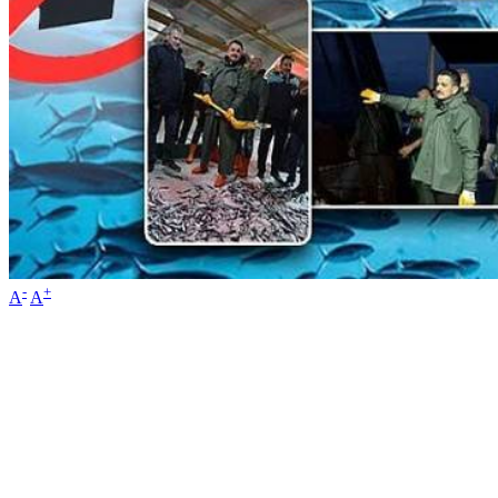
-
+
A
A