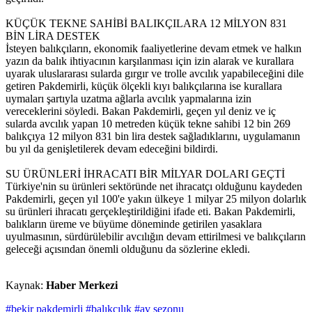
KÜÇÜK TEKNE SAHİBİ BALIKÇILARA 12 MİLYON 831
BİN LİRA DESTEK
İsteyen balıkçıların, ekonomik faaliyetlerine devam etmek ve halkın
yazın da balık ihtiyacının karşılanması için izin alarak ve kurallara
uyarak uluslararası sularda gırgır ve trolle avcılık yapabileceğini dile
getiren Pakdemirli, küçük ölçekli kıyı balıkçılarına ise kurallara
uymaları şartıyla uzatma ağlarla avcılık yapmalarına izin
vereceklerini söyledi. Bakan Pakdemirli, geçen yıl deniz ve iç
sularda avcılık yapan 10 metreden küçük tekne sahibi 12 bin 269
balıkçıya 12 milyon 831 bin lira destek sağladıklarını, uygulamanın
bu yıl da genişletilerek devam edeceğini bildirdi.
SU ÜRÜNLERİ İHRACATI BİR MİLYAR DOLARI GEÇTİ
Türkiye'nin su ürünleri sektöründe net ihracatçı olduğunu kaydeden
Pakdemirli, geçen yıl 100'e yakın ülkeye 1 milyar 25 milyon dolarlık
su ürünleri ihracatı gerçekleştirildiğini ifade eti. Bakan Pakdemirli,
balıkların üreme ve büyüme döneminde getirilen yasaklara
uyulmasının, sürdürülebilir avcılığın devam ettirilmesi ve balıkçıların
geleceği açısından önemli olduğunu da sözlerine ekledi.
Kaynak:
Haber Merkezi
#bekir pakdemirli
#balıkçılık
#av sezonu