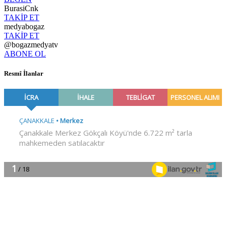
BurasiCnk
TAKİP ET
medyabogaz
TAKİP ET
@bogazmedyatv
ABONE OL
Resmî İlanlar