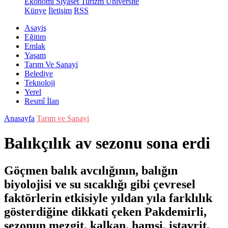
Ekonomi
Siyaset
Turizm
Üniversite
Künye
İletişim
RSS
Asayiş
Eğitim
Emlak
Yaşam
Tarım Ve Sanayi
Belediye
Teknoloji
Yerel
Resmî İlan
Anasayfa
Tarım ve Sanayi
Balıkçılık av sezonu sona erdi
Göçmen balık avcılığının, balığın
biyolojisi ve su sıcaklığı gibi çevresel
faktörlerin etkisiyle yıldan yıla farklılık
gösterdiğine dikkati çeken Pakdemirli,
sezonun mezgit, kalkan, hamsi, istavrit,