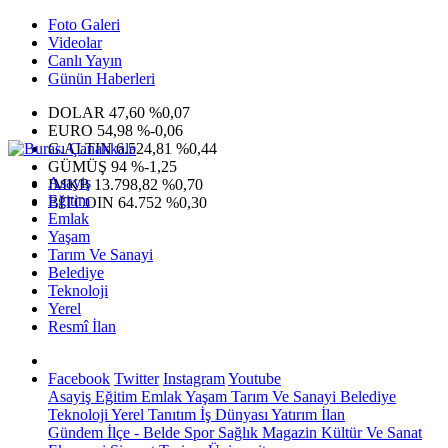
Foto Galeri
Videolar
Canlı Yayın
Günün Haberleri
DOLAR
47,60
%0,07
EURO
54,98
%-0,06
G.ALTIN
6.524,81
%0,44
GÜMÜŞ
94
%-1,25
Asayiş
IMKB
13.798,82
%0,70
Eğitim
BITCOIN
64.752
%0,30
Emlak
Yaşam
Tarım Ve Sanayi
Belediye
Teknoloji
Yerel
Resmî İlan
Facebook
Twitter
Instagram
Youtube
Asayiş
Eğitim
Emlak
Yaşam
Tarım Ve Sanayi
Belediye
Teknoloji
Yerel
Tanıtım
İş Dünyası
Yatırım
İlan
Gündem
İlçe - Belde
Spor
Sağlık
Magazin
Kültür Ve Sanat