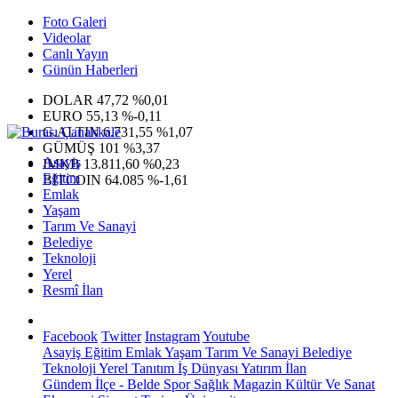
Foto Galeri
Videolar
Canlı Yayın
Günün Haberleri
DOLAR
47,72
%0,01
EURO
55,13
%-0,11
G.ALTIN
6.731,55
%1,07
GÜMÜŞ
101
%3,37
Asayiş
IMKB
13.811,60
%0,23
Eğitim
BITCOIN
64.085
%-1,61
Emlak
Yaşam
Tarım Ve Sanayi
Belediye
Teknoloji
Yerel
Resmî İlan
Facebook
Twitter
Instagram
Youtube
Asayiş
Eğitim
Emlak
Yaşam
Tarım Ve Sanayi
Belediye
Teknoloji
Yerel
Tanıtım
İş Dünyası
Yatırım
İlan
Gündem
İlçe - Belde
Spor
Sağlık
Magazin
Kültür Ve Sanat