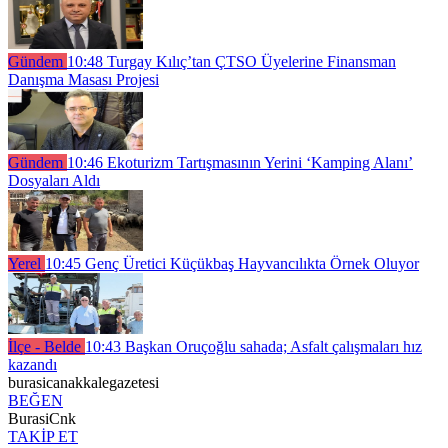
Gündem
10:48
Turgay Kılıç’tan ÇTSO Üyelerine Finansman
Danışma Masası Projesi
Gündem
10:46
Ekoturizm Tartışmasının Yerini ‘Kamping Alanı’
Dosyaları Aldı
Yerel
10:45
Genç Üretici Küçükbaş Hayvancılıkta Örnek Oluyor
İlçe - Belde
10:43
Başkan Oruçoğlu sahada; Asfalt çalışmaları hız
kazandı
burasicanakkalegazetesi
BEĞEN
BurasiCnk
TAKİP ET