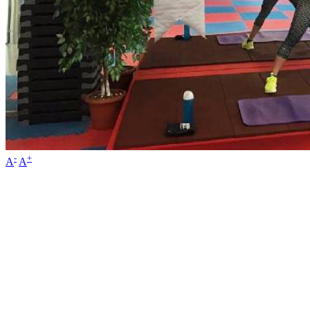
-
+
A
A