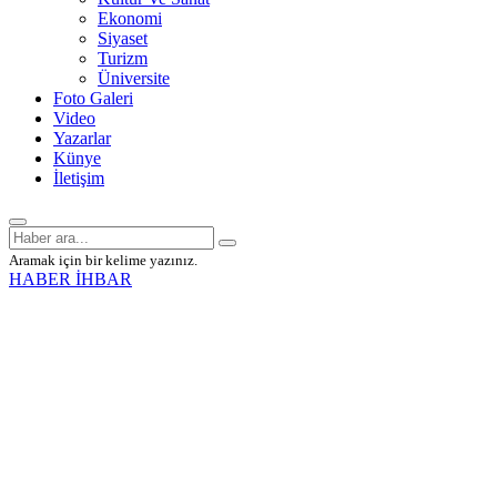
Ekonomi
Siyaset
Turizm
Üniversite
Foto Galeri
Video
Yazarlar
Künye
İletişim
Aramak için bir kelime yazınız.
HABER İHBAR