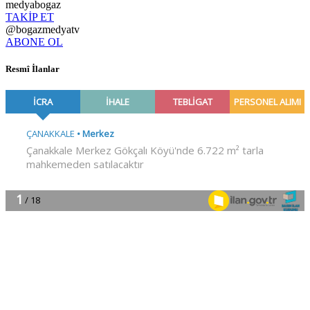
medyabogaz
TAKİP ET
@bogazmedyatv
ABONE OL
Resmî İlanlar