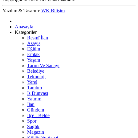
Yazılım & Tasarım:
WK Bilişim
Anasayfa
Kategoriler
Resmî İlan
Asayiş
Eğitim
Emlak
Yaşam
Tarım Ve Sanayi
Belediye
Teknoloji
Yerel
Tanıtım
İş Dünyası
Yatırım
İlan
Gündem
İlçe - Belde
Spor
Sağlık
Magazin
Kültür Ve Sanat