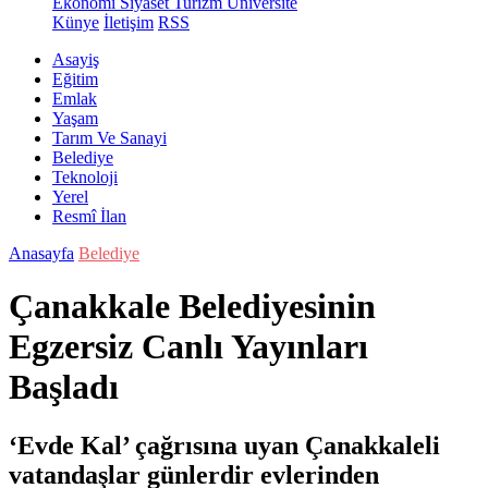
Ekonomi
Siyaset
Turizm
Üniversite
Künye
İletişim
RSS
Asayiş
Eğitim
Emlak
Yaşam
Tarım Ve Sanayi
Belediye
Teknoloji
Yerel
Resmî İlan
Anasayfa
Belediye
Çanakkale Belediyesinin
Egzersiz Canlı Yayınları
Başladı
‘Evde Kal’ çağrısına uyan Çanakkaleli
vatandaşlar günlerdir evlerinden