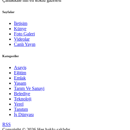
Çanakkale'nin en köklü gazetesi
Sayfalar
İletişim
Künye
Foto Galeri
Videolar
Canlı Yayın
Kategoriler
Asayiş
Eğitim
Emlak
Yaşam
Tarım Ve Sanayi
Belediye
Teknoloji
Yerel
Tanıtım
İş Dünyası
RSS
Copyright © 2026 Her hakkı saklıdır.