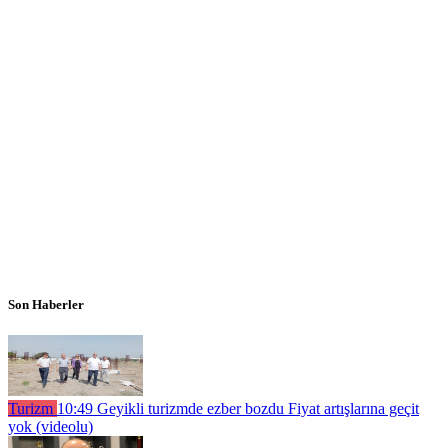
Son Haberler
Turizm
10:49
Geyikli turizmde ezber bozdu Fiyat artışlarına geçit
yok (videolu)