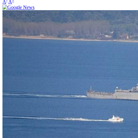
-
+
A
A