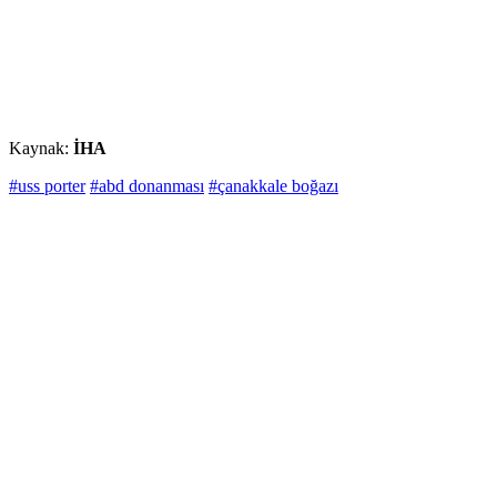
Kaynak:
İHA
#uss porter
#abd donanması
#çanakkale boğazı