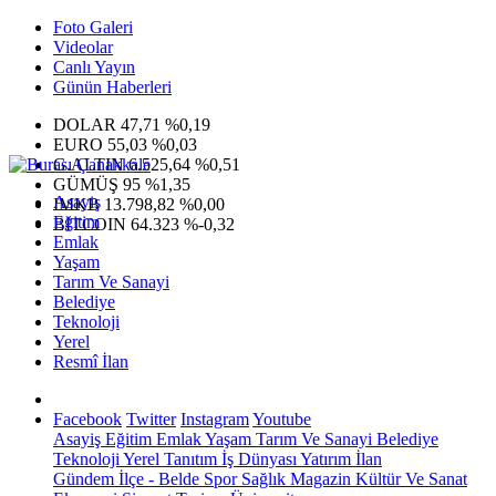
Foto Galeri
Videolar
Canlı Yayın
Günün Haberleri
DOLAR
47,71
%0,19
EURO
55,03
%0,03
G.ALTIN
6.525,64
%0,51
GÜMÜŞ
95
%1,35
Asayiş
IMKB
13.798,82
%0,00
Eğitim
BITCOIN
64.323
%-0,32
Emlak
Yaşam
Tarım Ve Sanayi
Belediye
Teknoloji
Yerel
Resmî İlan
Facebook
Twitter
Instagram
Youtube
Asayiş
Eğitim
Emlak
Yaşam
Tarım Ve Sanayi
Belediye
Teknoloji
Yerel
Tanıtım
İş Dünyası
Yatırım
İlan
Gündem
İlçe - Belde
Spor
Sağlık
Magazin
Kültür Ve Sanat