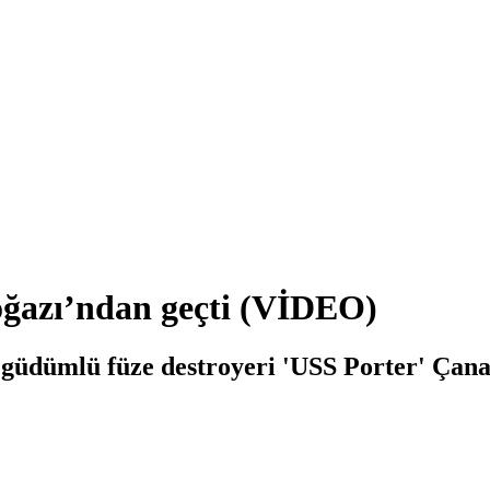
ğazı’ndan geçti (VİDEO)
güdümlü füze destroyeri 'USS Porter' Çana