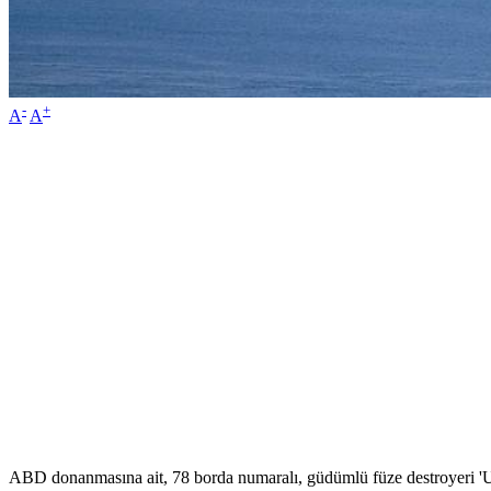
-
+
A
A
ABD donanmasına ait, 78 borda numaralı, güdümlü füze destroyeri '