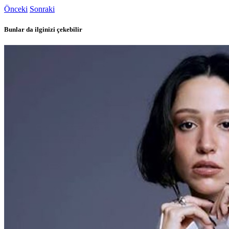
Önceki
Sonraki
Bunlar da ilginizi çekebilir