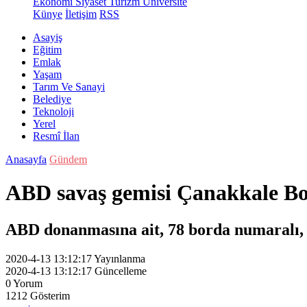
Ekonomi
Siyaset
Turizm
Üniversite
Künye
İletişim
RSS
Asayiş
Eğitim
Emlak
Yaşam
Tarım Ve Sanayi
Belediye
Teknoloji
Yerel
Resmî İlan
Anasayfa
Gündem
ABD savaş gemisi Çanakkale Bo
ABD donanmasına ait, 78 borda numaralı, 
2020-4-13 13:12:17
Yayınlanma
2020-4-13 13:12:17
Güncelleme
0
Yorum
1212
Gösterim