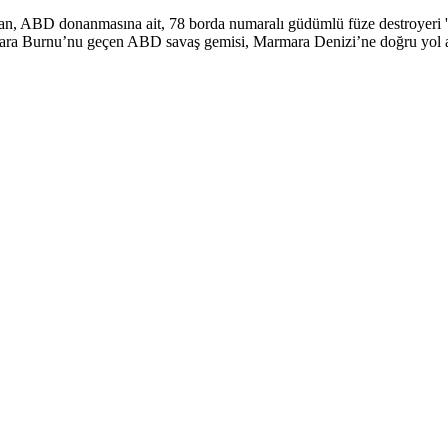
pan, ABD donanmasına ait, 78 borda numaralı güdümlü füze destroyeri 'U
an Nara Burnu’nu geçen ABD savaş gemisi, Marmara Denizi’ne doğru yol 