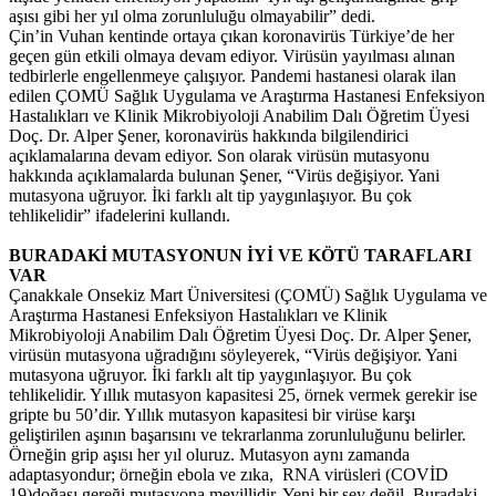
aşısı gibi her yıl olma zorunluluğu olmayabilir” dedi.
Çin’in Vuhan kentinde ortaya çıkan koronavirüs Türkiye’de her
geçen gün etkili olmaya devam ediyor. Virüsün yayılması alınan
tedbirlerle engellenmeye çalışıyor. Pandemi hastanesi olarak ilan
edilen ÇOMÜ Sağlık Uygulama ve Araştırma Hastanesi Enfeksiyon
Hastalıkları ve Klinik Mikrobiyoloji Anabilim Dalı Öğretim Üyesi
Doç. Dr. Alper Şener, koronavirüs hakkında bilgilendirici
açıklamalarına devam ediyor. Son olarak virüsün mutasyonu
hakkında açıklamalarda bulunan Şener, “Virüs değişiyor. Yani
mutasyona uğruyor. İki farklı alt tip yaygınlaşıyor. Bu çok
tehlikelidir” ifadelerini kullandı.
BURADAKİ MUTASYONUN İYİ VE KÖTÜ TARAFLARI
VAR
Çanakkale Onsekiz Mart Üniversitesi (ÇOMÜ) Sağlık Uygulama ve
Araştırma Hastanesi Enfeksiyon Hastalıkları ve Klinik
Mikrobiyoloji Anabilim Dalı Öğretim Üyesi Doç. Dr. Alper Şener,
virüsün mutasyona uğradığını söyleyerek, “Virüs değişiyor. Yani
mutasyona uğruyor. İki farklı alt tip yaygınlaşıyor. Bu çok
tehlikelidir. Yıllık mutasyon kapasitesi 25, örnek vermek gerekir ise
gripte bu 50’dir. Yıllık mutasyon kapasitesi bir virüse karşı
geliştirilen aşının başarısını ve tekrarlanma zorunluluğunu belirler.
Örneğin grip aşısı her yıl oluruz. Mutasyon aynı zamanda
adaptasyondur; örneğin ebola ve zıka, RNA virüsleri (COVİD
19)doğası gereği mutasyona meyillidir. Yeni bir şey değil. Buradaki