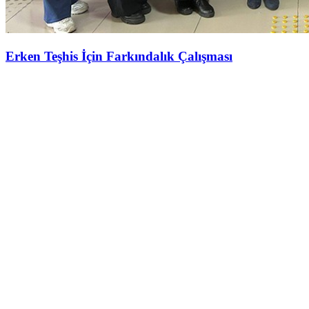
Erken Teşhis İçin Farkındalık Çalışması