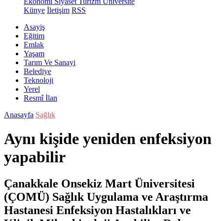
Ekonomi
Siyaset
Turizm
Üniversite
Künye
İletişim
RSS
Asayiş
Eğitim
Emlak
Yaşam
Tarım Ve Sanayi
Belediye
Teknoloji
Yerel
Resmî İlan
Anasayfa
Sağlık
Aynı kişide yeniden enfeksiyon
yapabilir
Çanakkale Onsekiz Mart Üniversitesi
(ÇOMÜ) Sağlık Uygulama ve Araştırma
Hastanesi Enfeksiyon Hastalıkları ve