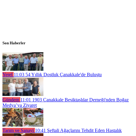
Son Haberler
Yerel
11:03
54 Yıllık Dostluk Çanakkale'de Buluştu
Gündem
11:01
1903 Çanakkale Beşiktaşlılar Derneği'nden Boğaz
Medya’ya Ziyaret
Tarım ve Sanayi
10:41
Şeftali Ağaçlarını Tehdit Eden Hastalık