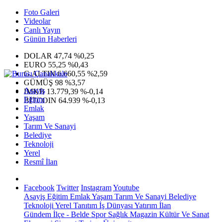
Foto Galeri
Videolar
Canlı Yayın
Günün Haberleri
DOLAR
47,74
%0,25
EURO
55,25
%0,43
G.ALTIN
6.660,55
%2,59
GÜMÜŞ
98
%3,57
Asayiş
IMKB
13.779,39
%-0,14
Eğitim
BITCOIN
64.939
%-0,13
Emlak
Yaşam
Tarım Ve Sanayi
Belediye
Teknoloji
Yerel
Resmî İlan
Facebook
Twitter
Instagram
Youtube
Asayiş
Eğitim
Emlak
Yaşam
Tarım Ve Sanayi
Belediye
Teknoloji
Yerel
Tanıtım
İş Dünyası
Yatırım
İlan
Gündem
İlçe - Belde
Spor
Sağlık
Magazin
Kültür Ve Sanat