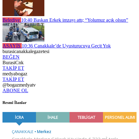
Belediye
10:40
Başkan Erkek imzayı attı; “Yolumuz açık olsun”
ASAYİŞ
10:36
Çanakkale’de Uyuşturucuya Geçit Yok
burasicanakkalegazetesi
BEĞEN
BurasiCnk
TAKİP ET
medyabogaz
TAKİP ET
@bogazmedyatv
ABONE OL
Resmî İlanlar