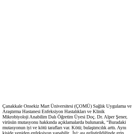
Çanakkale Onsekiz Mart Üniversitesi (ÇOMÜ) Sağlık Uygulama ve
Araştırma Hastanesi Enfeksiyon Hastalıkları ve Klinik
Mikrobiyoloji Anabilim Dalı Öğretim Üyesi Doç. Dr. Alper Şener,
virüsün mutasyonu hakkında açıklamalarda bulunarak, “Buradaki
mutasyonun iyi ve kötü tarafları var. Kötü; bulaştırıcılık arttı. Aynı
kişide yeniden enfeksiyon yapabilir. İyi: aşı geliştirildiğinde grip