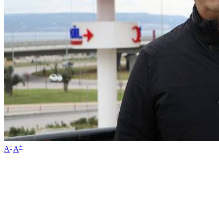
-
+
A
A