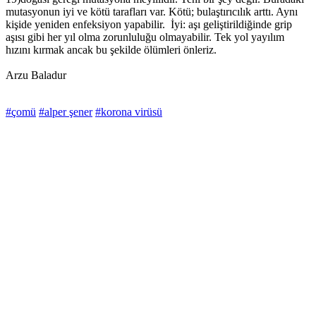
mutasyonun iyi ve kötü tarafları var. Kötü; bulaştırıcılık arttı. Aynı
kişide yeniden enfeksiyon yapabilir. İyi: aşı geliştirildiğinde grip
aşısı gibi her yıl olma zorunluluğu olmayabilir. Tek yol yayılım
hızını kırmak ancak bu şekilde ölümleri önleriz.
Arzu Baladur
#çomü
#alper şener
#korona virüsü