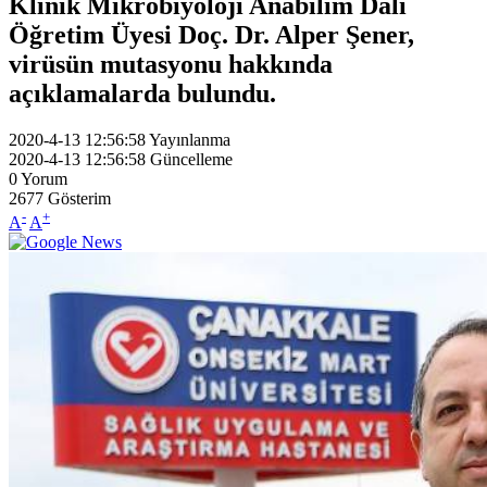
Klinik Mikrobiyoloji Anabilim Dalı
Öğretim Üyesi Doç. Dr. Alper Şener,
virüsün mutasyonu hakkında
açıklamalarda bulundu.
2020-4-13 12:56:58
Yayınlanma
2020-4-13 12:56:58
Güncelleme
0
Yorum
2677
Gösterim
-
+
A
A