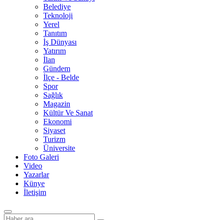
Belediye
Teknoloji
Yerel
Tanıtım
İş Dünyası
Yatırım
İlan
Gündem
İlçe - Belde
Spor
Sağlık
Magazin
Kültür Ve Sanat
Ekonomi
Siyaset
Turizm
Üniversite
Foto Galeri
Video
Yazarlar
Künye
İletişim