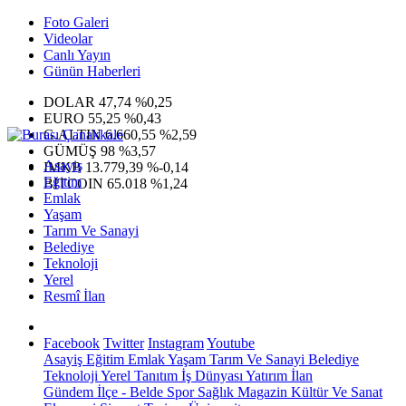
Foto Galeri
Videolar
Canlı Yayın
Günün Haberleri
DOLAR
47,74
%0,25
EURO
55,25
%0,43
G.ALTIN
6.660,55
%2,59
GÜMÜŞ
98
%3,57
Asayiş
IMKB
13.779,39
%-0,14
Eğitim
BITCOIN
65.018
%1,24
Emlak
Yaşam
Tarım Ve Sanayi
Belediye
Teknoloji
Yerel
Resmî İlan
Facebook
Twitter
Instagram
Youtube
Asayiş
Eğitim
Emlak
Yaşam
Tarım Ve Sanayi
Belediye
Teknoloji
Yerel
Tanıtım
İş Dünyası
Yatırım
İlan
Gündem
İlçe - Belde
Spor
Sağlık
Magazin
Kültür Ve Sanat