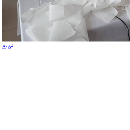
-
+
A
A