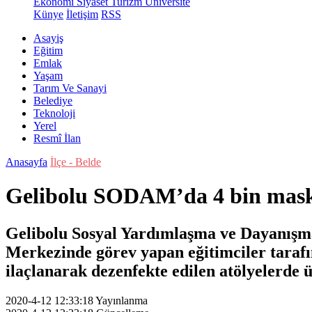
Ekonomi
Siyaset
Turizm
Üniversite
Künye
İletişim
RSS
Asayiş
Eğitim
Emlak
Yaşam
Tarım Ve Sanayi
Belediye
Teknoloji
Yerel
Resmî İlan
Anasayfa
İlçe - Belde
Gelibolu SODAM’da 4 bin maske
Gelibolu Sosyal Yardımlaşma ve Dayanışma
Merkezinde görev yapan eğitimciler tarafı
ilaçlanarak dezenfekte edilen atölyelerde 
2020-4-12 12:33:18
Yayınlanma