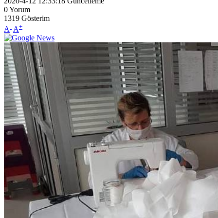
2020-4-12 12:33:18
Güncelleme
0
Yorum
1319
Gösterim
-
+
A
A