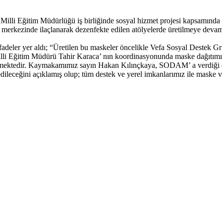
lli Eğitim Müdürlüğü iş birliğinde sosyal hizmet projesi kapsamında
 merkezinde ilaçlanarak dezenfekte edilen atölyelerde üretilmeye devam
adeler yer aldı; “Üretilen bu maskeler öncelikle Vefa Sosyal Destek 
illi Eğitim Müdürü Tahir Karaca’ nın koordinasyonunda maske dağıtımı 
mektedir. Kaymakamımız sayın Hakan Kılınçkaya, SODAM’ a verdiği önem
leceğini açıklamış olup; tüm destek ve yerel imkanlarımız ile maske ve b