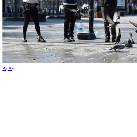
-
+
A
A