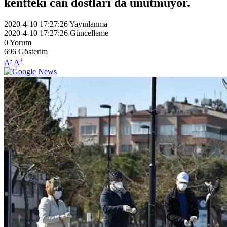
kentteki can dostları da unutmuyor.
2020-4-10 17:27:26
Yayınlanma
2020-4-10 17:27:26
Güncelleme
0
Yorum
696
Gösterim
-
+
A
A