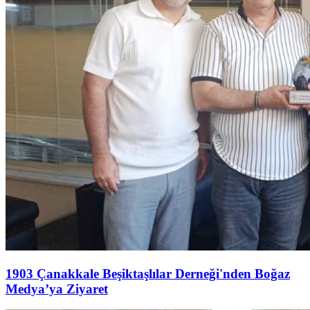
1903 Çanakkale Beşiktaşlılar Derneği'nden Boğaz
Medya’ya Ziyaret