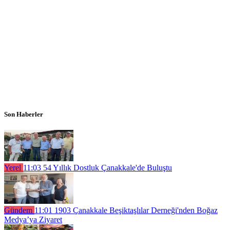
Son Haberler
Yerel
11:03
54 Yıllık Dostluk Çanakkale'de Buluştu
Gündem
11:01
1903 Çanakkale Beşiktaşlılar Derneği'nden Boğaz
Medya’ya Ziyaret