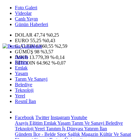
Foto Galeri
Videolar
Canlı Yayın
Günün Haberleri
DOLAR
47,74
%0,25
EURO
55,25
%0,43
G.ALTIN
6.660,55
%2,59
GÜMÜŞ
98
%3,57
Asayiş
IMKB
13.779,39
%-0,14
Eğitim
BITCOIN
64.962
%-0,07
Emlak
Yaşam
Tarım Ve Sanayi
Belediye
Teknoloji
Yerel
Resmî İlan
Facebook
Twitter
Instagram
Youtube
Asayiş
Eğitim
Emlak
Yaşam
Tarım Ve Sanayi
Belediye
Teknoloji
Yerel
Tanıtım
İş Dünyası
Yatırım
İlan
Gündem
İlçe - Belde
Spor
Sağlık
Magazin
Kültür Ve Sanat