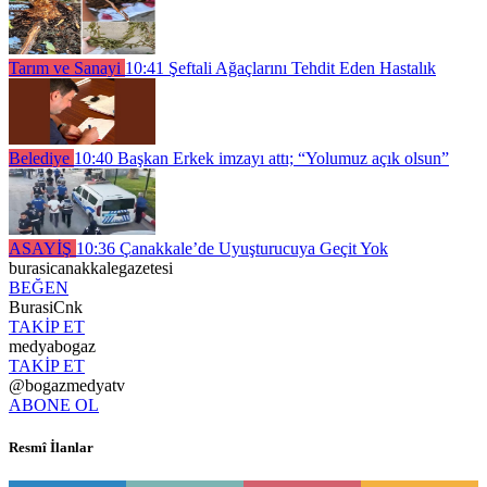
Tarım ve Sanayi
10:41
Şeftali Ağaçlarını Tehdit Eden Hastalık
Belediye
10:40
Başkan Erkek imzayı attı; “Yolumuz açık olsun”
ASAYİŞ
10:36
Çanakkale’de Uyuşturucuya Geçit Yok
burasicanakkalegazetesi
BEĞEN
BurasiCnk
TAKİP ET
medyabogaz
TAKİP ET
@bogazmedyatv
ABONE OL
Resmî İlanlar