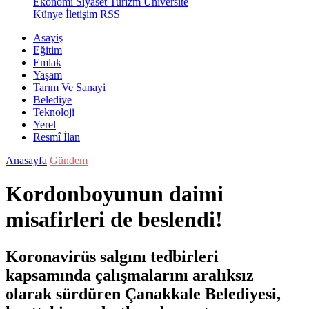
Ekonomi
Siyaset
Turizm
Üniversite
Künye
İletişim
RSS
Asayiş
Eğitim
Emlak
Yaşam
Tarım Ve Sanayi
Belediye
Teknoloji
Yerel
Resmî İlan
Anasayfa
Gündem
Kordonboyunun daimi
misafirleri de beslendi!
Koronavirüs salgını tedbirleri
kapsamında çalışmalarını aralıksız
olarak sürdüren Çanakkale Belediyesi,