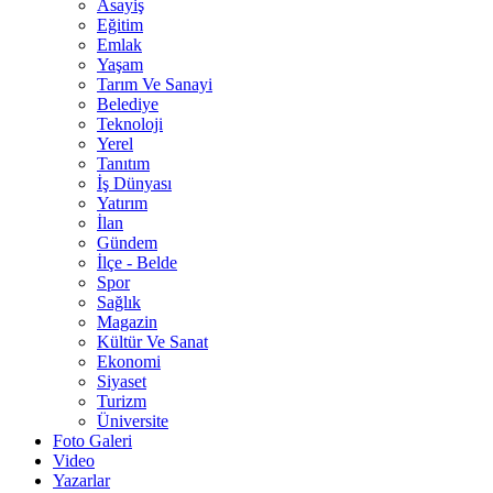
Asayiş
Eğitim
Emlak
Yaşam
Tarım Ve Sanayi
Belediye
Teknoloji
Yerel
Tanıtım
İş Dünyası
Yatırım
İlan
Gündem
İlçe - Belde
Spor
Sağlık
Magazin
Kültür Ve Sanat
Ekonomi
Siyaset
Turizm
Üniversite
Foto Galeri
Video
Yazarlar