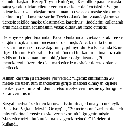
Cumhurbaşkanı Recep Tayyip Erdoğan, “Kesinlikle para ile maske
satışı yasaktır. Marketlerde verilen maskeler de ücretsizdir. Salgın
bitene kadar vatandaşlarımızın tamamına yetecek maske stokumuz
ve üretim planlamamız vardır. Devlet olarak tüm vatandaşlarımıza
ücretsiz şekilde maske ulaştırmakta kararlıyız” ifadelerini kullanarak
artık maskelerin satılmasının yasak olduğunu ifade etmiştir.
Belediye ekipleri tarafından Pazar alanlarında ücretsiz olarak maske
dağıtımı açıklamanın öncesinde başlamıştı. Ancak marketlerin
bazıların ücretsiz maske dağıtımı yapılmıyordu. Bu kapsamda Ezine
İlçesi Umumi Hıfzıssıhha Kurulu önemli bir kararın altına imza attı.
6 Nisan’da toplanan kurul aldığı karar doğrultusunda, 20
metrekarenin üzerinde olan marketlerde maskeler ücretsiz olarak
verilecek.
Alınan kararda şu ifadelere yer verildi: “İlçemiz sınırlarında 20
metrekare üzeri tüm marketlerde girişte maskesi olmayan kişilere
market yönetimi tarafından ücretsiz maske verilmesine oy birliği ile
karar verilmiştir”
Sosyal medya üzerinden konuya ilişkin bir açıklama yapan Geyikli
Belediye Başkanı Mevlüt Oruçoğlu, “20 metrekare üzeri marketlerin
müşterilerine ücretsiz maske verme zorunluluğu getirilmiştir.
Marketlerimizin bu kurala uyması gerekmektedir” ifadelerini
kullandı.