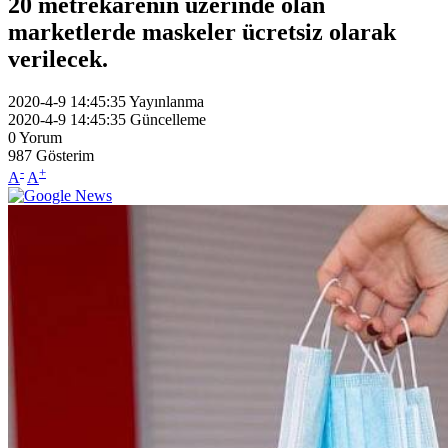
20 metrekarenin üzerinde olan
marketlerde maskeler ücretsiz olarak
verilecek.
2020-4-9 14:45:35
Yayınlanma
2020-4-9 14:45:35
Güncelleme
0
Yorum
987
Gösterim
-
+
A
A