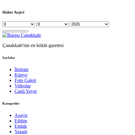
Haber Arşivi
Çanakkale'nin en köklü gazetesi
Sayfalar
İletişim
Künye
Foto Galeri
Videolar
Canlı Yayın
Kategoriler
Asayiş
Eğitim
Emlak
Yaşam