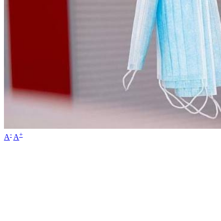
-
+
A
A