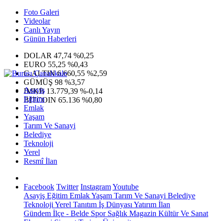
Foto Galeri
Videolar
Canlı Yayın
Günün Haberleri
DOLAR
47,74
%0,25
EURO
55,25
%0,43
G.ALTIN
6.660,55
%2,59
GÜMÜŞ
98
%3,57
Asayiş
IMKB
13.779,39
%-0,14
Eğitim
BITCOIN
65.136
%0,80
Emlak
Yaşam
Tarım Ve Sanayi
Belediye
Teknoloji
Yerel
Resmî İlan
Facebook
Twitter
Instagram
Youtube
Asayiş
Eğitim
Emlak
Yaşam
Tarım Ve Sanayi
Belediye
Teknoloji
Yerel
Tanıtım
İş Dünyası
Yatırım
İlan
Gündem
İlçe - Belde
Spor
Sağlık
Magazin
Kültür Ve Sanat