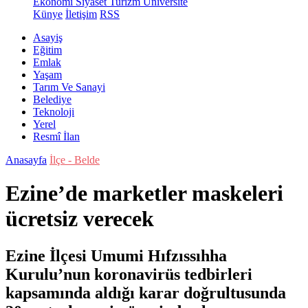
Ekonomi
Siyaset
Turizm
Üniversite
Künye
İletişim
RSS
Asayiş
Eğitim
Emlak
Yaşam
Tarım Ve Sanayi
Belediye
Teknoloji
Yerel
Resmî İlan
Anasayfa
İlçe - Belde
Ezine’de marketler maskeleri
ücretsiz verecek
Ezine İlçesi Umumi Hıfzıssıhha
Kurulu’nun koronavirüs tedbirleri
kapsamında aldığı karar doğrultusunda