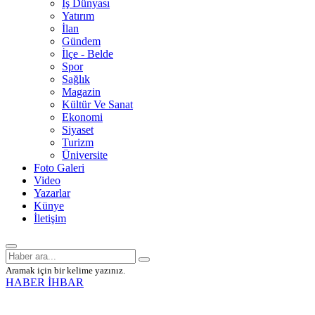
İş Dünyası
Yatırım
İlan
Gündem
İlçe - Belde
Spor
Sağlık
Magazin
Kültür Ve Sanat
Ekonomi
Siyaset
Turizm
Üniversite
Foto Galeri
Video
Yazarlar
Künye
İletişim
Aramak için bir kelime yazınız.
HABER İHBAR