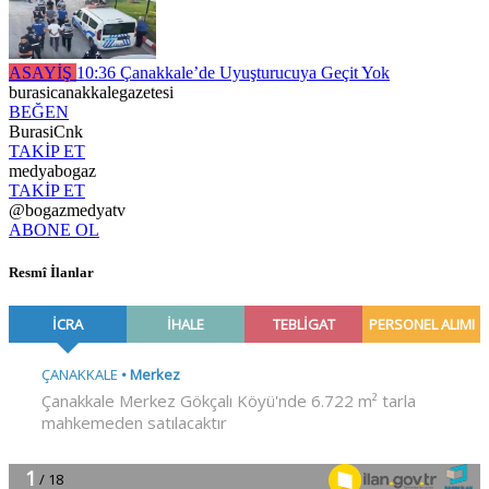
ASAYİŞ
10:36
Çanakkale’de Uyuşturucuya Geçit Yok
burasicanakkalegazetesi
BEĞEN
BurasiCnk
TAKİP ET
medyabogaz
TAKİP ET
@bogazmedyatv
ABONE OL
Resmî İlanlar