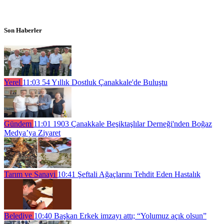
Son Haberler
Yerel
11:03
54 Yıllık Dostluk Çanakkale'de Buluştu
Gündem
11:01
1903 Çanakkale Beşiktaşlılar Derneği'nden Boğaz
Medya’ya Ziyaret
Tarım ve Sanayi
10:41
Şeftali Ağaçlarını Tehdit Eden Hastalık
Belediye
10:40
Başkan Erkek imzayı attı; “Yolumuz açık olsun”