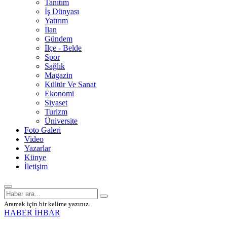
Tanıtım
İş Dünyası
Yatırım
İlan
Gündem
İlçe - Belde
Spor
Sağlık
Magazin
Kültür Ve Sanat
Ekonomi
Siyaset
Turizm
Üniversite
Foto Galeri
Video
Yazarlar
Künye
İletişim
Aramak için bir kelime yazınız.
HABER İHBAR