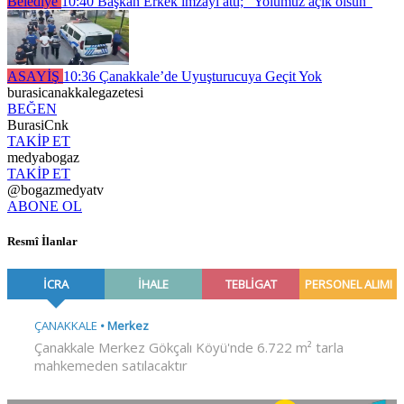
Belediye
10:40
Başkan Erkek imzayı attı; “Yolumuz açık olsun”
ASAYİŞ
10:36
Çanakkale’de Uyuşturucuya Geçit Yok
burasicanakkalegazetesi
BEĞEN
BurasiCnk
TAKİP ET
medyabogaz
TAKİP ET
@bogazmedyatv
ABONE OL
Resmî İlanlar