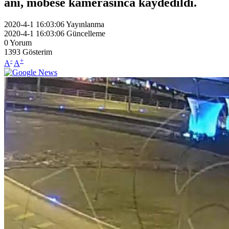
anı, mobese kamerasınca kaydedildi.
2020-4-1 16:03:06
Yayınlanma
2020-4-1 16:03:06
Güncelleme
0
Yorum
1393
Gösterim
-
+
A
A