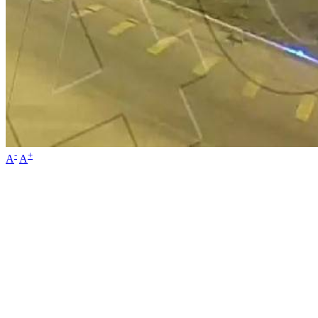
-
+
A
A