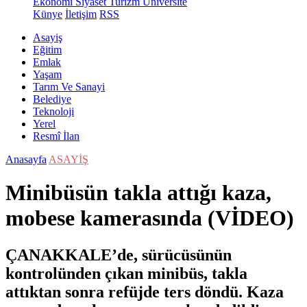
Ekonomi
Siyaset
Turizm
Üniversite
Künye
İletişim
RSS
Asayiş
Eğitim
Emlak
Yaşam
Tarım Ve Sanayi
Belediye
Teknoloji
Yerel
Resmî İlan
Anasayfa
ASAYİŞ
Minibüsün takla attığı kaza,
mobese kamerasında (VİDEO)
ÇANAKKALE’de, sürücüsünün
kontrolünden çıkan minibüs, takla
attıktan sonra refüjde ters döndü. Kaza