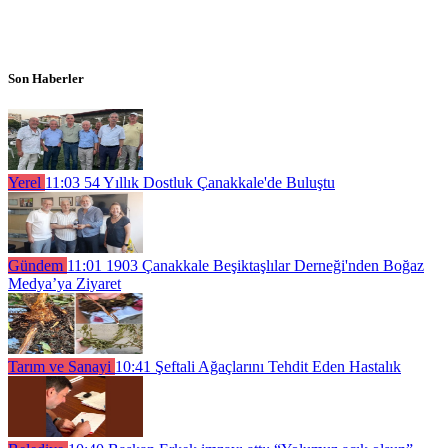
Son Haberler
Yerel
11:03
54 Yıllık Dostluk Çanakkale'de Buluştu
Gündem
11:01
1903 Çanakkale Beşiktaşlılar Derneği'nden Boğaz
Medya’ya Ziyaret
Tarım ve Sanayi
10:41
Şeftali Ağaçlarını Tehdit Eden Hastalık