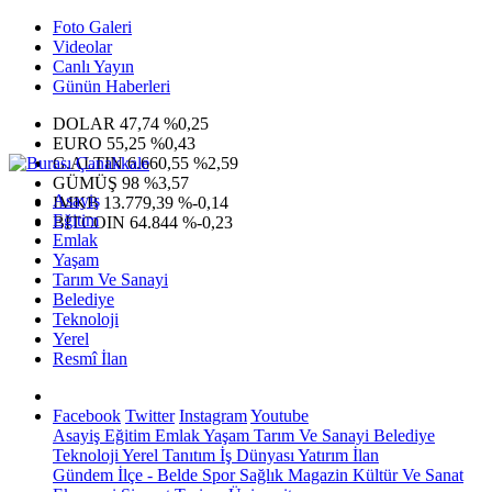
Foto Galeri
Videolar
Canlı Yayın
Günün Haberleri
DOLAR
47,74
%0,25
EURO
55,25
%0,43
G.ALTIN
6.660,55
%2,59
GÜMÜŞ
98
%3,57
Asayiş
IMKB
13.779,39
%-0,14
Eğitim
BITCOIN
64.844
%-0,23
Emlak
Yaşam
Tarım Ve Sanayi
Belediye
Teknoloji
Yerel
Resmî İlan
Facebook
Twitter
Instagram
Youtube
Asayiş
Eğitim
Emlak
Yaşam
Tarım Ve Sanayi
Belediye
Teknoloji
Yerel
Tanıtım
İş Dünyası
Yatırım
İlan
Gündem
İlçe - Belde
Spor
Sağlık
Magazin
Kültür Ve Sanat