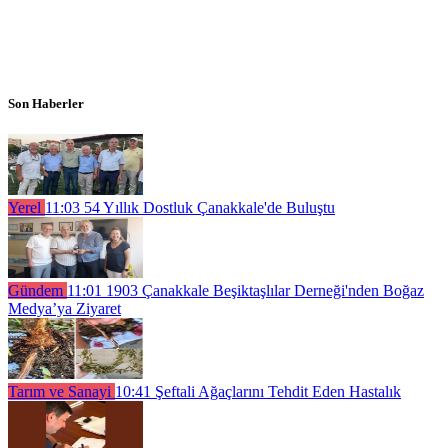
Son Haberler
Yerel
11:03
54 Yıllık Dostluk Çanakkale'de Buluştu
Gündem
11:01
1903 Çanakkale Beşiktaşlılar Derneği'nden Boğaz
Medya’ya Ziyaret
Tarım ve Sanayi
10:41
Şeftali Ağaçlarını Tehdit Eden Hastalık