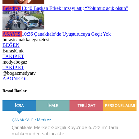
Belediye
10:40
Başkan Erkek imzayı attı; “Yolumuz açık olsun”
ASAYİŞ
10:36
Çanakkale’de Uyuşturucuya Geçit Yok
burasicanakkalegazetesi
BEĞEN
BurasiCnk
TAKİP ET
medyabogaz
TAKİP ET
@bogazmedyatv
ABONE OL
Resmî İlanlar