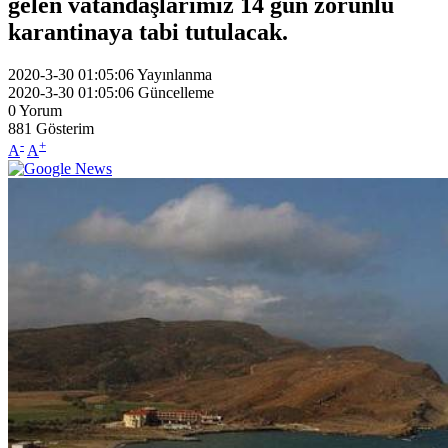
gelen vatandaşlarımız 14 gün zorunlu
karantinaya tabi tutulacak.
2020-3-30 01:05:06
Yayınlanma
2020-3-30 01:05:06
Güncelleme
0
Yorum
881
Gösterim
-
+
A
A