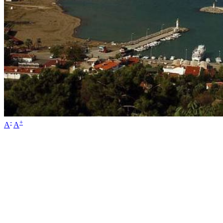
-
+
A
A