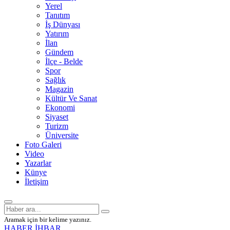
Yerel
Tanıtım
İş Dünyası
Yatırım
İlan
Gündem
İlçe - Belde
Spor
Sağlık
Magazin
Kültür Ve Sanat
Ekonomi
Siyaset
Turizm
Üniversite
Foto Galeri
Video
Yazarlar
Künye
İletişim
Aramak için bir kelime yazınız.
HABER İHBAR