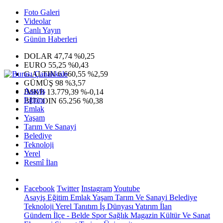
Foto Galeri
Videolar
Canlı Yayın
Günün Haberleri
DOLAR
47,74
%0,25
EURO
55,25
%0,43
G.ALTIN
6.660,55
%2,59
GÜMÜŞ
98
%3,57
Asayiş
IMKB
13.779,39
%-0,14
Eğitim
BITCOIN
65.256
%0,38
Emlak
Yaşam
Tarım Ve Sanayi
Belediye
Teknoloji
Yerel
Resmî İlan
Facebook
Twitter
Instagram
Youtube
Asayiş
Eğitim
Emlak
Yaşam
Tarım Ve Sanayi
Belediye
Teknoloji
Yerel
Tanıtım
İş Dünyası
Yatırım
İlan
Gündem
İlçe - Belde
Spor
Sağlık
Magazin
Kültür Ve Sanat