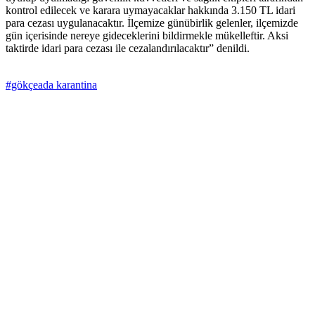
kontrol edilecek ve karara uymayacaklar hakkında 3.150 TL idari
para cezası uygulanacaktır. İlçemize günübirlik gelenler, ilçemizde
gün içerisinde nereye gideceklerini bildirmekle mükelleftir. Aksi
taktirde idari para cezası ile cezalandırılacaktır” denildi.
#gökçeada karantina