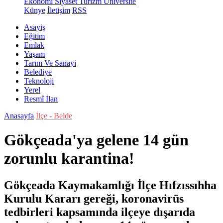
Ekonomi
Siyaset
Turizm
Üniversite
Künye
İletişim
RSS
Asayiş
Eğitim
Emlak
Yaşam
Tarım Ve Sanayi
Belediye
Teknoloji
Yerel
Resmî İlan
Anasayfa
İlçe - Belde
Gökçeada'ya gelene 14 gün
zorunlu karantina!
Gökçeada Kaymakamlığı İlçe Hıfzıssıhha
Kurulu Kararı gereği, koronavirüs
tedbirleri kapsamında ilçeye dışarıda