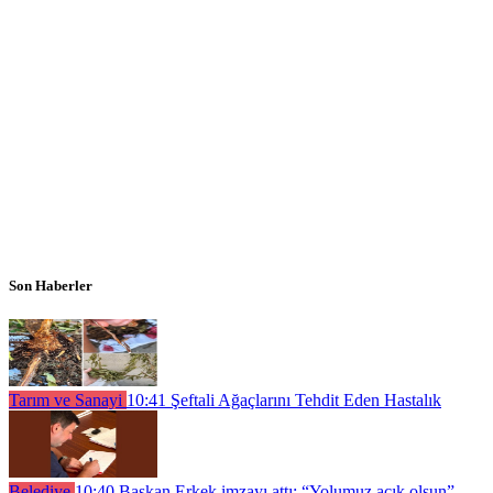
Son Haberler
Tarım ve Sanayi
10:41
Şeftali Ağaçlarını Tehdit Eden Hastalık
Belediye
10:40
Başkan Erkek imzayı attı; “Yolumuz açık olsun”