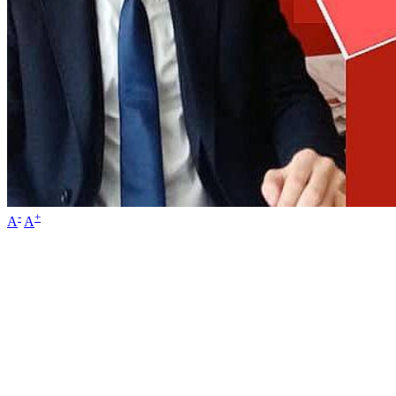
-
+
A
A