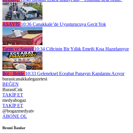
ASAYİŞ
10:36
Çanakkale’de Uyuşturucuya Geçit Yok
Tarım ve Sanayi
10:34
Çiftçinin Bir Yıllık Emeği Kışa Hazırlanıyor
İlçe - Belde
10:33
Geleneksel Eceabat Panayırı Kapılarını Açıyor
burasicanakkalegazetesi
BEĞEN
BurasiCnk
TAKİP ET
medyabogaz
TAKİP ET
@bogazmedyatv
ABONE OL
Resmî İlanlar