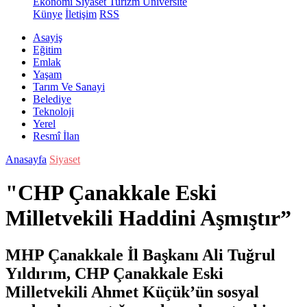
Ekonomi
Siyaset
Turizm
Üniversite
Künye
İletişim
RSS
Asayiş
Eğitim
Emlak
Yaşam
Tarım Ve Sanayi
Belediye
Teknoloji
Yerel
Resmî İlan
Anasayfa
Siyaset
"CHP Çanakkale Eski
Milletvekili Haddini Aşmıştır”
MHP Çanakkale İl Başkanı Ali Tuğrul
Yıldırım, CHP Çanakkale Eski
Milletvekili Ahmet Küçük’ün sosyal