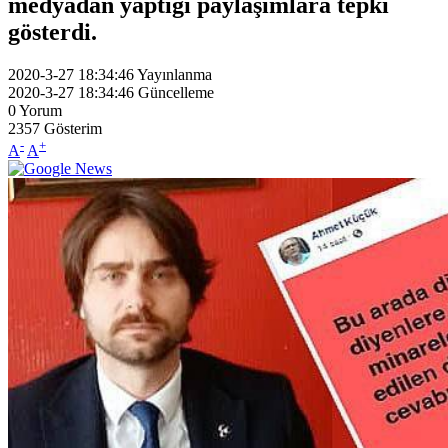
medyadan yaptığı paylaşımlara tepki
gösterdi.
2020-3-27 18:34:46
Yayınlanma
2020-3-27 18:34:46
Güncelleme
0
Yorum
2357
Gösterim
-
+
A
A