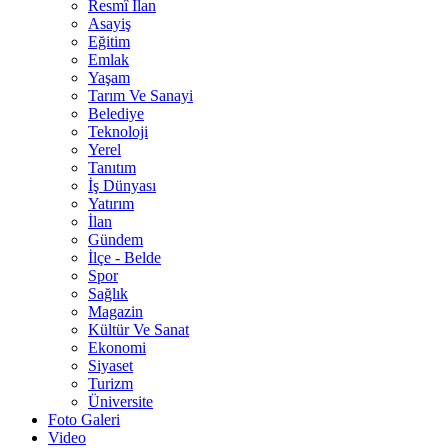
Resmî İlan
Asayiş
Eğitim
Emlak
Yaşam
Tarım Ve Sanayi
Belediye
Teknoloji
Yerel
Tanıtım
İş Dünyası
Yatırım
İlan
Gündem
İlçe - Belde
Spor
Sağlık
Magazin
Kültür Ve Sanat
Ekonomi
Siyaset
Turizm
Üniversite
Foto Galeri
Video