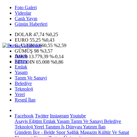
Foto Galeri
Videolar
Canlı Yayın
Günün Haberleri
DOLAR
47,74
%0,25
EURO
55,25
%0,43
G.ALTIN
6.660,55
%2,59
GÜMÜŞ
98
%3,57
Asayiş
IMKB
13.779,39
%-0,14
Eğitim
BITCOIN
65.008
%0,86
Emlak
Yaşam
Tarım Ve Sanayi
Belediye
Teknoloji
Yerel
Resmî İlan
Facebook
Twitter
Instagram
Youtube
Asayiş
Eğitim
Emlak
Yaşam
Tarım Ve Sanayi
Belediye
Teknoloji
Yerel
Tanıtım
İş Dünyası
Yatırım
İlan
Gündem
İlçe - Belde
Spor
Sağlık
Magazin
Kültür Ve Sanat