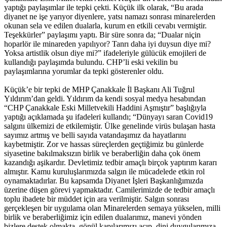
yaptığı paylaşımlar ile tepki çekti. Küçük ilk olarak, “Bu arada
diyanet ne işe yarıyor diyenlere, yatsı namazı sonrası minarelerden
okunan sela ve edilen dualarla, kurum en etkili cevabı vermiştir.
Teşekkürler” paylaşımı yaptı. Bir süre sonra da; “Dualar niçin
hoparlör ile minareden yapılıyor? Tanrı daha iyi duysun diye mi?
Yoksa artistlik olsun diye mi?” ifadeleriyle gülücük emojileri de
kullandığı paylaşımda bulundu. CHP’li eski vekilin bu
paylaşımlarına yorumlar da tepki gösterenler oldu.
Küçük’e bir tepki de MHP Çanakkale İl Başkanı Ali Tuğrul
Yıldırım’dan geldi. Yıldırım da kendi sosyal medya hesabından
“CHP Çanakkale Eski Milletvekili Haddini Aşmıştır” başlığıyla
yaptığı açıklamada şu ifadeleri kullandı; “Dünyayı saran Covid19
salgını ülkemizi de etkilemiştir. Ülke genelinde virüs bulaşan hasta
sayımız artmış ve belli sayıda vatandaşımız da hayatlarını
kaybetmiştir. Zor ve hassas süreçlerden geçtiğimiz bu günlerde
siyasetine bakılmaksızın birlik ve beraberliğin daha çok önem
kazandığı aşikardır. Devletimiz tedbir amaçlı birçok yaptırım kararı
almıştır. Kamu kuruluşlarımızda salgın ile mücadelede etkin rol
oynamaktadırlar. Bu kapsamda Diyanet İşleri Başkanlığımızda
üzerine düşen görevi yapmaktadır. Camilerimizde de tedbir amaçlı
toplu ibadete bir müddet için ara verilmiştir. Salgın sonrası
gerçekleşen bir uygulama olan Minarelerden semaya yükselen, milli
birlik ve beraberliğimiz için edilen dualarımız, manevi yönden
bizlere destek olmakta, gönül kapılarımızı açıp, dini duygularımıza