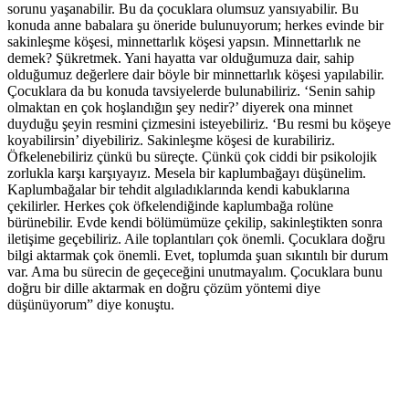
sorunu yaşanabilir. Bu da çocuklara olumsuz yansıyabilir. Bu
konuda anne babalara şu öneride bulunuyorum; herkes evinde bir
sakinleşme köşesi, minnettarlık köşesi yapsın. Minnettarlık ne
demek? Şükretmek. Yani hayatta var olduğumuza dair, sahip
olduğumuz değerlere dair böyle bir minnettarlık köşesi yapılabilir.
Çocuklara da bu konuda tavsiyelerde bulunabiliriz. ‘Senin sahip
olmaktan en çok hoşlandığın şey nedir?’ diyerek ona minnet
duyduğu şeyin resmini çizmesini isteyebiliriz. ‘Bu resmi bu köşeye
koyabilirsin’ diyebiliriz. Sakinleşme köşesi de kurabiliriz.
Öfkelenebiliriz çünkü bu süreçte. Çünkü çok ciddi bir psikolojik
zorlukla karşı karşıyayız. Mesela bir kaplumbağayı düşünelim.
Kaplumbağalar bir tehdit algıladıklarında kendi kabuklarına
çekilirler. Herkes çok öfkelendiğinde kaplumbağa rolüne
bürünebilir. Evde kendi bölümümüze çekilip, sakinleştikten sonra
iletişime geçebiliriz. Aile toplantıları çok önemli. Çocuklara doğru
bilgi aktarmak çok önemli. Evet, toplumda şuan sıkıntılı bir durum
var. Ama bu sürecin de geçeceğini unutmayalım. Çocuklara bunu
doğru bir dille aktarmak en doğru çözüm yöntemi diye
düşünüyorum” diye konuştu.