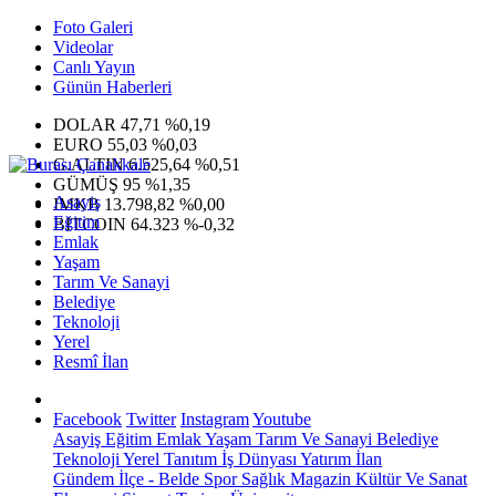
Foto Galeri
Videolar
Canlı Yayın
Günün Haberleri
DOLAR
47,71
%0,19
EURO
55,03
%0,03
G.ALTIN
6.525,64
%0,51
GÜMÜŞ
95
%1,35
Asayiş
IMKB
13.798,82
%0,00
Eğitim
BITCOIN
64.323
%-0,32
Emlak
Yaşam
Tarım Ve Sanayi
Belediye
Teknoloji
Yerel
Resmî İlan
Facebook
Twitter
Instagram
Youtube
Asayiş
Eğitim
Emlak
Yaşam
Tarım Ve Sanayi
Belediye
Teknoloji
Yerel
Tanıtım
İş Dünyası
Yatırım
İlan
Gündem
İlçe - Belde
Spor
Sağlık
Magazin
Kültür Ve Sanat