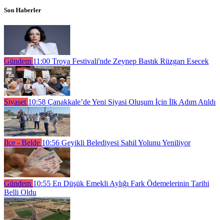
Son Haberler
Gündem
11:00
Troya Festivali'nde Zeynep Bastık Rüzgarı Esecek
Siyaset
10:58
Çanakkale’de Yeni Siyasi Oluşum İçin İlk Adım Atıldı
İlçe - Belde
10:56
Geyikli Belediyesi Sahil Yolunu Yeniliyor
Gündem
10:55
En Düşük Emekli Aylığı Fark Ödemelerinin Tarihi
Belli Oldu