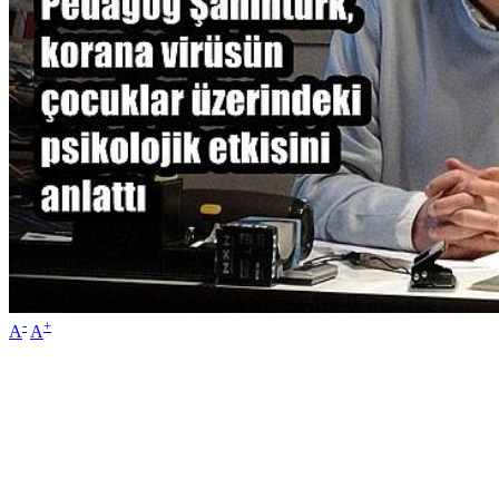
-
+
A
A