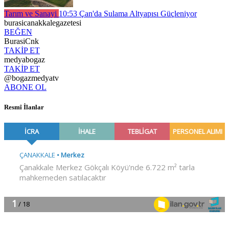
Tarım ve Sanayi
10:53
Çan'da Sulama Altyapısı Güçleniyor
burasicanakkalegazetesi
BEĞEN
BurasiCnk
TAKİP ET
medyabogaz
TAKİP ET
@bogazmedyatv
ABONE OL
Resmî İlanlar