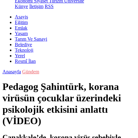
Ekonomi
Siyaset
Turizm
Üniversite
Künye
İletişim
RSS
Asayiş
Eğitim
Emlak
Yaşam
Tarım Ve Sanayi
Belediye
Teknoloji
Yerel
Resmî İlan
Anasayfa
Gündem
Pedagog Şahintürk, korana
virüsün çocuklar üzerindeki
psikolojik etkisini anlattı
(VİDEO)
Çanakkale’de, korona virüs sebebiyle