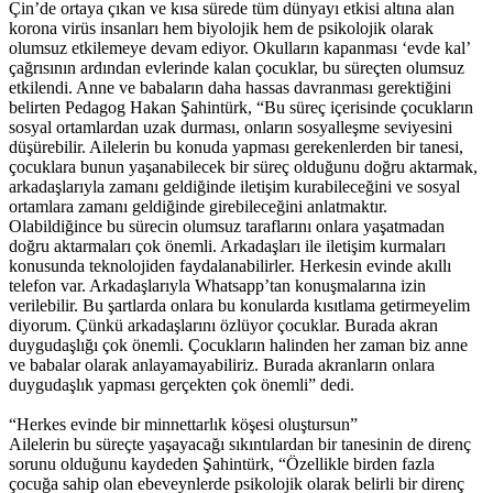
Çin’de ortaya çıkan ve kısa sürede tüm dünyayı etkisi altına alan
korona virüs insanları hem biyolojik hem de psikolojik olarak
olumsuz etkilemeye devam ediyor. Okulların kapanması ‘evde kal’
çağrısının ardından evlerinde kalan çocuklar, bu süreçten olumsuz
etkilendi. Anne ve babaların daha hassas davranması gerektiğini
belirten Pedagog Hakan Şahintürk, “Bu süreç içerisinde çocukların
sosyal ortamlardan uzak durması, onların sosyalleşme seviyesini
düşürebilir. Ailelerin bu konuda yapması gerekenlerden bir tanesi,
çocuklara bunun yaşanabilecek bir süreç olduğunu doğru aktarmak,
arkadaşlarıyla zamanı geldiğinde iletişim kurabileceğini ve sosyal
ortamlara zamanı geldiğinde girebileceğini anlatmaktır.
Olabildiğince bu sürecin olumsuz taraflarını onlara yaşatmadan
doğru aktarmaları çok önemli. Arkadaşları ile iletişim kurmaları
konusunda teknolojiden faydalanabilirler. Herkesin evinde akıllı
telefon var. Arkadaşlarıyla Whatsapp’tan konuşmalarına izin
verilebilir. Bu şartlarda onlara bu konularda kısıtlama getirmeyelim
diyorum. Çünkü arkadaşlarını özlüyor çocuklar. Burada akran
duygudaşlığı çok önemli. Çocukların halinden her zaman biz anne
ve babalar olarak anlayamayabiliriz. Burada akranların onlara
duygudaşlık yapması gerçekten çok önemli” dedi.
“Herkes evinde bir minnettarlık köşesi oluştursun”
Ailelerin bu süreçte yaşayacağı sıkıntılardan bir tanesinin de direnç
sorunu olduğunu kaydeden Şahintürk, “Özellikle birden fazla
çocuğa sahip olan ebeveynlerde psikolojik olarak belirli bir direnç