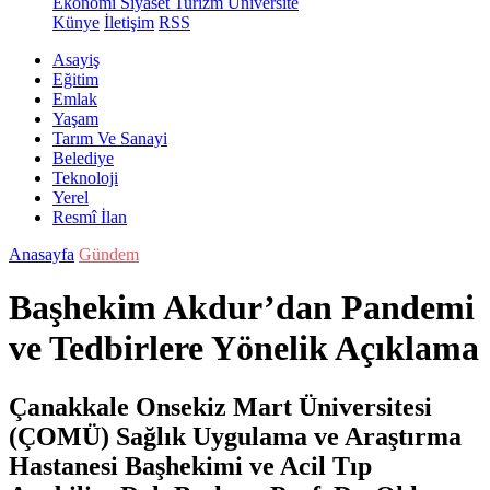
Ekonomi
Siyaset
Turizm
Üniversite
Künye
İletişim
RSS
Asayiş
Eğitim
Emlak
Yaşam
Tarım Ve Sanayi
Belediye
Teknoloji
Yerel
Resmî İlan
Anasayfa
Gündem
Başhekim Akdur’dan Pandemi
ve Tedbirlere Yönelik Açıklama
Çanakkale Onsekiz Mart Üniversitesi
(ÇOMÜ) Sağlık Uygulama ve Araştırma
Hastanesi Başhekimi ve Acil Tıp