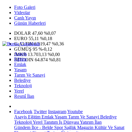
Foto Galeri
Videolar
Canlı Yayın
Günün Haberleri
DOLAR
47,60
%0,07
EURO
55,11
%0,18
G.ALTIN
6.519,47
%0,36
GÜMÜŞ
95
%-0,12
Asayiş
IMKB
13.703,13
%0,00
Eğitim
BITCOIN
64.874
%0,81
Emlak
Yaşam
Tarım Ve Sanayi
Belediye
Teknoloji
Yerel
Resmî İlan
Facebook
Twitter
Instagram
Youtube
Asayiş
Eğitim
Emlak
Yaşam
Tarım Ve Sanayi
Belediye
Teknoloji
Yerel
Tanıtım
İş Dünyası
Yatırım
İlan
Gündem
İlçe - Belde
Spor
Sağlık
Magazin
Kültür Ve Sanat