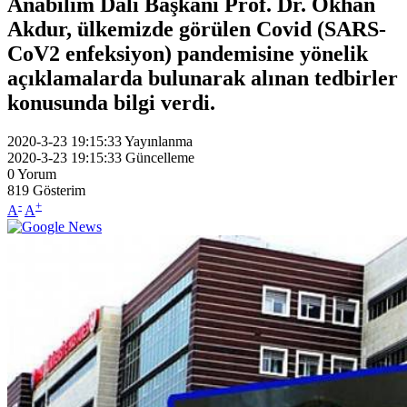
Anabilim Dalı Başkanı Prof. Dr. Okhan
Akdur, ülkemizde görülen Covid (SARS-
CoV2 enfeksiyon) pandemisine yönelik
açıklamalarda bulunarak alınan tedbirler
konusunda bilgi verdi.
2020-3-23 19:15:33
Yayınlanma
2020-3-23 19:15:33
Güncelleme
0
Yorum
819
Gösterim
-
+
A
A