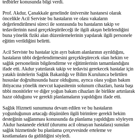
tedbirler konusunda bilgi verdi.
Prof. Akdur, Çanakkale genelinde üniversite hastanesi olarak
öncelikle Acil Serviste bu hastaların ve olası vakaların
değerlendirilmesi süreci ile sonrasında bu hastaların takip ve
tedavilerinin nasıl gerçekleştirileceği ile ilgili akışın belirlendiğini
buna yönelik fiziki alan düzenlemelerinin yapılarak ilgili personele
eğitim verildiğini belirtti.
Acil Serviste bu hastalar için ayrı bakım alanlarının ayrıldığını,
hastaların tıbbi değerlendirmesini gerçekleştirecek olan hekim ve
sağlık personelinin bilgilendirme ve eğitimlerinin tamamlandığını
ifade etti. Akdur yatırılarak takip ve tedavisi gerekecek hastalar için
yataklı ünitelerin Sağlık Bakanlığı ve Bilim Kurulunca belirtilen
hususlar doğrultusunda hazır olduğunu, ayrıca olası yoğun bakım
ihtiyacına yönelik mevcut kapasitenin solunum cihazları, hasta başı
tıbbi monitörler ve diğer yoğun bakım cihazları ile birlikte artırılarak
hazır olduğunu ve gerekli planlamaların yapıldığını ifade etti.
Sağlık Hizmeti sunumuna devam edilen ve bu hastaların
yoğunluğunun artacağı düşünülen ilgili birimlere gerekli hekim
desteğinin sağlanması konusunda da planlama yapıldığını söyleyen
Akdur hastanede elektif (durumu acil olmayan hastalara) sunulan
sağlık hizmetinde bu planlama çerçevesinde erteleme ve
kısıtlamalara da gidildiğini söyledi.