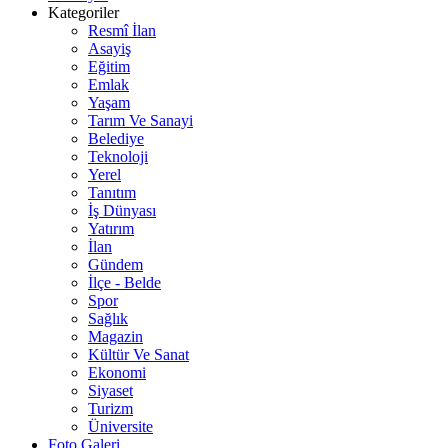
Kategoriler
Resmî İlan
Asayiş
Eğitim
Emlak
Yaşam
Tarım Ve Sanayi
Belediye
Teknoloji
Yerel
Tanıtım
İş Dünyası
Yatırım
İlan
Gündem
İlçe - Belde
Spor
Sağlık
Magazin
Kültür Ve Sanat
Ekonomi
Siyaset
Turizm
Üniversite
Foto Galeri