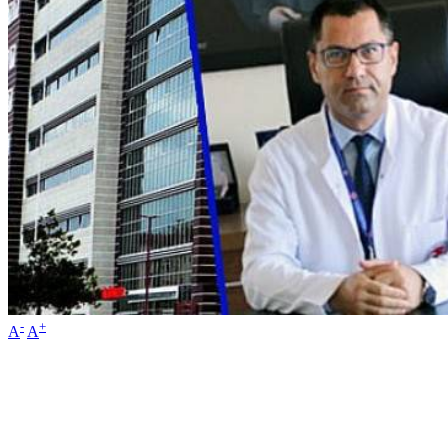
-
+
A
A