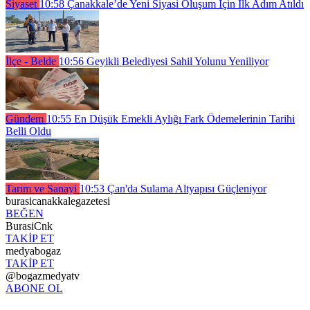
Siyaset
10:58
Çanakkale’de Yeni Siyasi Oluşum İçin İlk Adım Atıldı
İlçe - Belde
10:56
Geyikli Belediyesi Sahil Yolunu Yeniliyor
Gündem
10:55
En Düşük Emekli Aylığı Fark Ödemelerinin Tarihi
Belli Oldu
Tarım ve Sanayi
10:53
Çan'da Sulama Altyapısı Güçleniyor
burasicanakkalegazetesi
BEĞEN
BurasiCnk
TAKİP ET
medyabogaz
TAKİP ET
@bogazmedyatv
ABONE OL