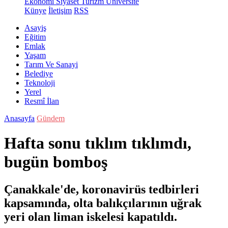
Ekonomi
Siyaset
Turizm
Üniversite
Künye
İletişim
RSS
Asayiş
Eğitim
Emlak
Yaşam
Tarım Ve Sanayi
Belediye
Teknoloji
Yerel
Resmî İlan
Anasayfa
Gündem
Hafta sonu tıklım tıklımdı,
bugün bomboş
Çanakkale'de, koronavirüs tedbirleri
kapsamında, olta balıkçılarının uğrak
yeri olan liman iskelesi kapatıldı.