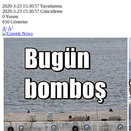
2020-3-23 15:30:57
Yayınlanma
2020-3-23 15:30:57
Güncelleme
0
Yorum
650
Gösterim
-
+
A
A