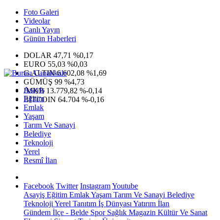
Foto Galeri
Videolar
Canlı Yayın
Günün Haberleri
DOLAR
47,71
%0,17
EURO
55,03
%0,03
G.ALTIN
6.602,08
%1,69
GÜMÜŞ
99
%4,73
Asayiş
IMKB
13.779,82
%-0,14
Eğitim
BITCOIN
64.704
%-0,16
Emlak
Yaşam
Tarım Ve Sanayi
Belediye
Teknoloji
Yerel
Resmî İlan
Facebook
Twitter
Instagram
Youtube
Asayiş
Eğitim
Emlak
Yaşam
Tarım Ve Sanayi
Belediye
Teknoloji
Yerel
Tanıtım
İş Dünyası
Yatırım
İlan
Gündem
İlçe - Belde
Spor
Sağlık
Magazin
Kültür Ve Sanat