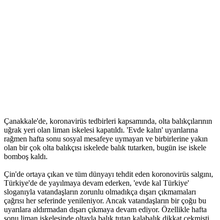
Çanakkale'de, koronavirüs tedbirleri kapsamında, olta balıkçılarının
uğrak yeri olan liman iskelesi kapatıldı. 'Evde kalın' uyarılarına
rağmen hafta sonu sosyal mesafeye uymayan ve birbirlerine yakın
olan bir çok olta balıkçısı iskelede balık tutarken, bugün ise iskele
bomboş kaldı.
Çin'de ortaya çıkan ve tüm dünyayı tehdit eden koronovirüs salgını,
Türkiye'de de yayılmaya devam ederken, 'evde kal Türkiye'
sloganıyla vatandaşların zorunlu olmadıkça dışarı çıkmamaları
çağrısı her seferinde yenileniyor. Ancak vatandaşların bir çoğu bu
uyarılara aldırmadan dışarı çıkmaya devam ediyor. Özellikle hafta
sonu liman iskelesinde oltayla balık tutan kalabalık dikkat çekmişti.