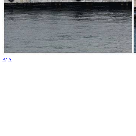
-
+
A
A