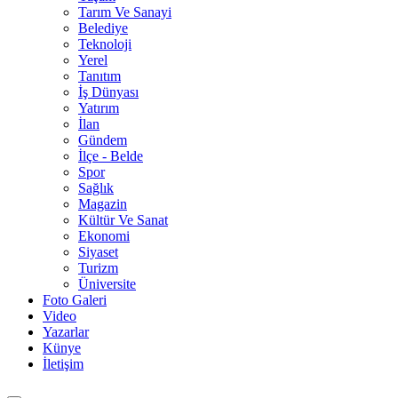
Tarım Ve Sanayi
Belediye
Teknoloji
Yerel
Tanıtım
İş Dünyası
Yatırım
İlan
Gündem
İlçe - Belde
Spor
Sağlık
Magazin
Kültür Ve Sanat
Ekonomi
Siyaset
Turizm
Üniversite
Foto Galeri
Video
Yazarlar
Künye
İletişim