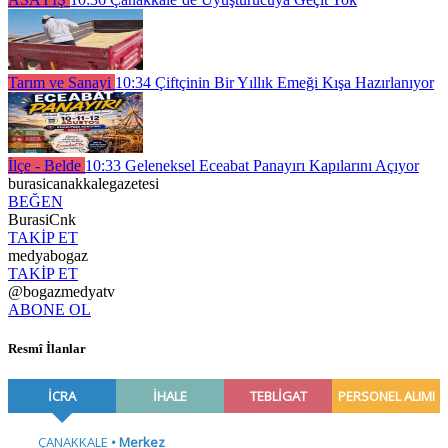
Tarım ve Sanayi
10:34
Çiftçinin Bir Yıllık Emeği Kışa Hazırlanıyor
İlçe - Belde
10:33
Geleneksel Eceabat Panayırı Kapılarını Açıyor
burasicanakkalegazetesi
BEĞEN
BurasiCnk
TAKİP ET
medyabogaz
TAKİP ET
@bogazmedyatv
ABONE OL
Resmî İlanlar