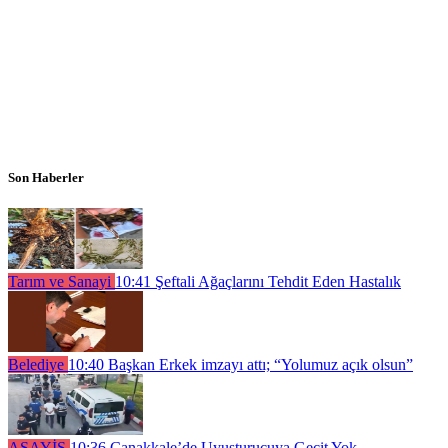
Son Haberler
Tarım ve Sanayi
10:41
Şeftali Ağaçlarını Tehdit Eden Hastalık
Belediye
10:40
Başkan Erkek imzayı attı; “Yolumuz açık olsun”
ASAYİŞ
10:36
Çanakkale’de Uyuşturucuya Geçit Yok