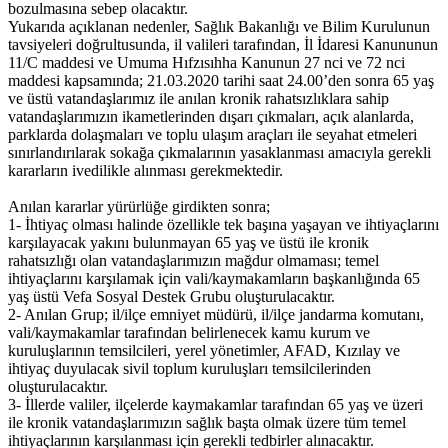
bozulmasına sebep olacaktır.
Yukarıda açıklanan nedenler, Sağlık Bakanlığı ve Bilim Kurulunun
tavsiyeleri doğrultusunda, il valileri tarafından, İl İdaresi Kanununun
11/C maddesi ve Umuma Hıfzısıhha Kanunun 27 nci ve 72 nci
maddesi kapsamında; 21.03.2020 tarihi saat 24.00’den sonra 65 yaş
ve üstü vatandaşlarımız ile anılan kronik rahatsızlıklara sahip
vatandaşlarımızın ikametlerinden dışarı çıkmaları, açık alanlarda,
parklarda dolaşmaları ve toplu ulaşım araçları ile seyahat etmeleri
sınırlandırılarak sokağa çıkmalarının yasaklanması amacıyla gerekli
kararların ivedilikle alınması gerekmektedir.
Anılan kararlar yürürlüğe girdikten sonra;
1- İhtiyaç olması halinde özellikle tek başına yaşayan ve ihtiyaçlarını
karşılayacak yakını bulunmayan 65 yaş ve üstü ile kronik
rahatsızlığı olan vatandaşlarımızın mağdur olmaması; temel
ihtiyaçlarını karşılamak için vali/kaymakamların başkanlığında 65
yaş üstü Vefa Sosyal Destek Grubu oluşturulacaktır.
2- Anılan Grup; il/ilçe emniyet müdürü, il/ilçe jandarma komutanı,
vali/kaymakamlar tarafından belirlenecek kamu kurum ve
kuruluşlarının temsilcileri, yerel yönetimler, AFAD, Kızılay ve
ihtiyaç duyulacak sivil toplum kuruluşları temsilcilerinden
oluşturulacaktır.
3- İllerde valiler, ilçelerde kaymakamlar tarafından 65 yaş ve üzeri
ile kronik vatandaşlarımızın sağlık başta olmak üzere tüm temel
ihtiyaçlarının karşılanması için gerekli tedbirler alınacaktır.