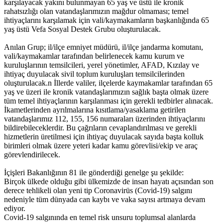
karşılayacak yakını bulunmayan 65 yaş ve üstü ile kronik
rahatsızlığı olan vatandaşlarımızın mağdur olmaması; temel
ihtiyaçlarını karşılamak için vali/kaymakamların başkanlığında 65
yaş üstü Vefa Sosyal Destek Grubu oluşturulacak.
Anılan Grup; il/ilçe emniyet müdürü, il/ilçe jandarma komutanı,
vali/kaymakamlar tarafından belirlenecek kamu kurum ve
kuruluşlarının temsilcileri, yerel yönetimler, AFAD, Kızılay ve
ihtiyaç duyulacak sivil toplum kuruluşları temsilcilerinden
oluşturulacak.n İllerde valiler, ilçelerde kaymakamlar tarafından 65
yaş ve üzeri ile kronik vatandaşlarımızın sağlık başta olmak üzere
tüm temel ihtiyaçlarının karşılanması için gerekli tedbirler alınacak.
İkametlerinden ayrılmalarına kısıtlama/yasaklama getirilen
vatandaşlarımız 112, 155, 156 numaraları üzerinden ihtiyaçlarını
bildirebileceklerdir. Bu çağrıların cevaplandırılması ve gerekli
hizmetlerin üretilmesi için ihtiyaç duyulacak sayıda başta kolluk
birimleri olmak üzere yeteri kadar kamu görevlisi/ekip ve araç
görevlendirilecek.
İçişleri Bakanlığının 81 ile gönderdiği genelge şu şekilde:
Birçok ülkede olduğu gibi ülkemizde de insan hayatı açısından son
derece tehlikeli olan yeni tip Coronavirüs (Covid-19) salgını
nedeniyle tüm dünyada can kaybı ve vaka sayısı artmaya devam
ediyor.
Covid-19 salgınında en temel risk unsuru toplumsal alanlarda