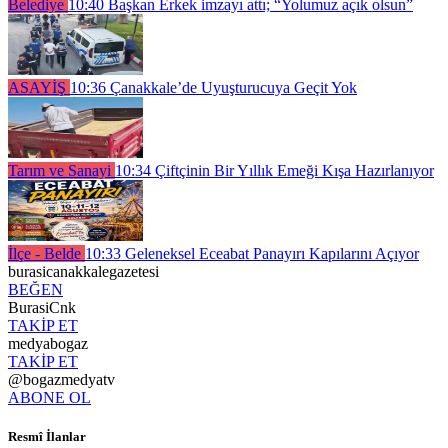
Belediye
10:40
Başkan Erkek imzayı attı; “Yolumuz açık olsun”
ASAYİŞ
10:36
Çanakkale’de Uyuşturucuya Geçit Yok
Tarım ve Sanayi
10:34
Çiftçinin Bir Yıllık Emeği Kışa Hazırlanıyor
İlçe - Belde
10:33
Geleneksel Eceabat Panayırı Kapılarını Açıyor
burasicanakkalegazetesi
BEĞEN
BurasiCnk
TAKİP ET
medyabogaz
TAKİP ET
@bogazmedyatv
ABONE OL
Resmî İlanlar