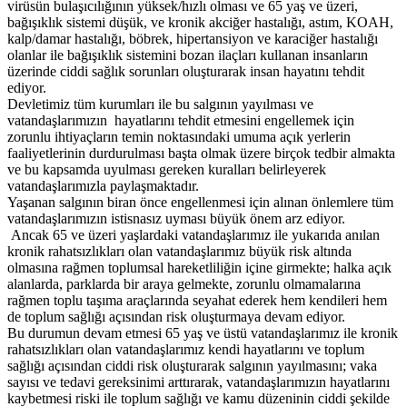
virüsün bulaşıcılığının yüksek/hızlı olması ve 65 yaş ve üzeri,
bağışıklık sistemi düşük, ve kronik akciğer hastalığı, astım, KOAH,
kalp/damar hastalığı, böbrek, hipertansiyon ve karaciğer hastalığı
olanlar ile bağışıklık sistemini bozan ilaçları kullanan insanların
üzerinde ciddi sağlık sorunları oluşturarak insan hayatını tehdit
ediyor.
Devletimiz tüm kurumları ile bu salgının yayılması ve
vatandaşlarımızın hayatlarını tehdit etmesini engellemek için
zorunlu ihtiyaçların temin noktasındaki umuma açık yerlerin
faaliyetlerinin durdurulması başta olmak üzere birçok tedbir almakta
ve bu kapsamda uyulması gereken kuralları belirleyerek
vatandaşlarımızla paylaşmaktadır.
Yaşanan salgının biran önce engellenmesi için alınan önlemlere tüm
vatandaşlarımızın istisnasız uyması büyük önem arz ediyor.
Ancak 65 ve üzeri yaşlardaki vatandaşlarımız ile yukarıda anılan
kronik rahatsızlıkları olan vatandaşlarımız büyük risk altında
olmasına rağmen toplumsal hareketliliğin içine girmekte; halka açık
alanlarda, parklarda bir araya gelmekte, zorunlu olmamalarına
rağmen toplu taşıma araçlarında seyahat ederek hem kendileri hem
de toplum sağlığı açısından risk oluşturmaya devam ediyor.
Bu durumun devam etmesi 65 yaş ve üstü vatandaşlarımız ile kronik
rahatsızlıkları olan vatandaşlarımız kendi hayatlarını ve toplum
sağlığı açısından ciddi risk oluşturarak salgının yayılmasını; vaka
sayısı ve tedavi gereksinimi arttırarak, vatandaşlarımızın hayatlarını
kaybetmesi riski ile toplum sağlığı ve kamu düzeninin ciddi şekilde