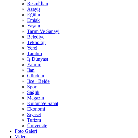
Resmî İlan
Asayiş
Eğitim
Emlak
Yaşam
Tarım Ve Sanayi
Belediye
Teknoloji
Yerel
Tanıtım
İş Dünyası
Yatırım
İlan
Gündem
İlçe - Belde
Spor
Sağlık
Magazin
Kültür Ve Sanat
Ekonomi
Siyaset
Turizm
Üniversite
Foto Galeri
Video