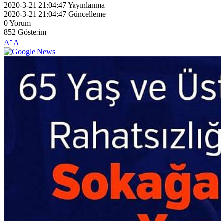
2020-3-21 21:04:47
Yayınlanma
2020-3-21 21:04:47
Güncelleme
0
Yorum
852
Gösterim
-
+
A
A