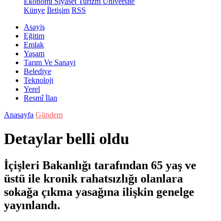
Ekonomi
Siyaset
Turizm
Üniversite
Künye
İletişim
RSS
Asayiş
Eğitim
Emlak
Yaşam
Tarım Ve Sanayi
Belediye
Teknoloji
Yerel
Resmî İlan
Anasayfa
Gündem
Detaylar belli oldu
İçişleri Bakanlığı tarafından 65 yaş ve
üstü ile kronik rahatsızlığı olanlara
sokağa çıkma yasağına ilişkin genelge
yayınlandı.