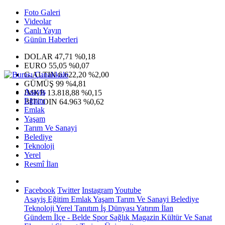
Foto Galeri
Videolar
Canlı Yayın
Günün Haberleri
DOLAR
47,71
%0,18
EURO
55,05
%0,07
G.ALTIN
6.622,20
%2,00
GÜMÜŞ
99
%4,81
Asayiş
IMKB
13.818,88
%0,15
Eğitim
BITCOIN
64.963
%0,62
Emlak
Yaşam
Tarım Ve Sanayi
Belediye
Teknoloji
Yerel
Resmî İlan
Facebook
Twitter
Instagram
Youtube
Asayiş
Eğitim
Emlak
Yaşam
Tarım Ve Sanayi
Belediye
Teknoloji
Yerel
Tanıtım
İş Dünyası
Yatırım
İlan
Gündem
İlçe - Belde
Spor
Sağlık
Magazin
Kültür Ve Sanat