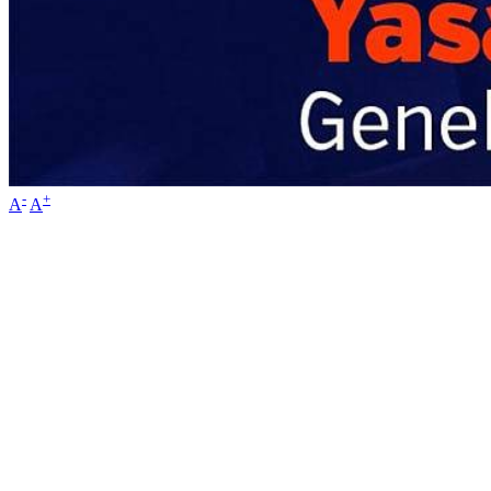
-
+
A
A