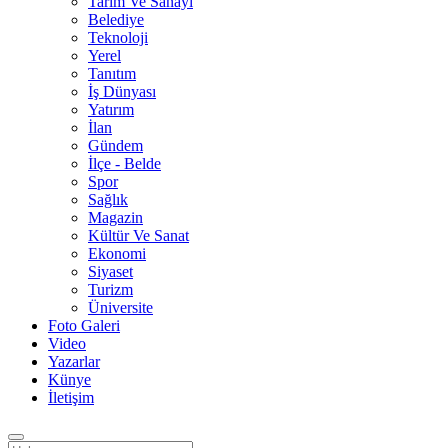
Tarım Ve Sanayi
Belediye
Teknoloji
Yerel
Tanıtım
İş Dünyası
Yatırım
İlan
Gündem
İlçe - Belde
Spor
Sağlık
Magazin
Kültür Ve Sanat
Ekonomi
Siyaset
Turizm
Üniversite
Foto Galeri
Video
Yazarlar
Künye
İletişim