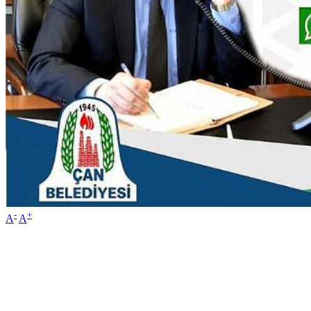
-
+
A
A