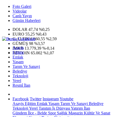
Foto Galeri
Videolar
Canlı Yayın
Günün Haberleri
DOLAR
47,74
%0,25
EURO
55,25
%0,43
G.ALTIN
6.660,55
%2,59
GÜMÜŞ
98
%3,57
Asayiş
IMKB
13.779,39
%-0,14
Eğitim
BITCOIN
65.002
%1,07
Emlak
Yaşam
Tarım Ve Sanayi
Belediye
Teknoloji
Yerel
Resmî İlan
Facebook
Twitter
Instagram
Youtube
Asayiş
Eğitim
Emlak
Yaşam
Tarım Ve Sanayi
Belediye
Teknoloji
Yerel
Tanıtım
İş Dünyası
Yatırım
İlan
Gündem
İlçe - Belde
Spor
Sağlık
Magazin
Kültür Ve Sanat