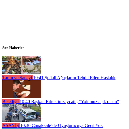
Son Haberler
Tarım ve Sanayi
10:41
Şeftali Ağaçlarını Tehdit Eden Hastalık
Belediye
10:40
Başkan Erkek imzayı attı; “Yolumuz açık olsun”
ASAYİŞ
10:36
Çanakkale’de Uyuşturucuya Geçit Yok