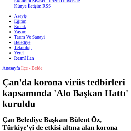
Ekonomi
Siyaset
Turizm
Üniversite
Künye
İletişim
RSS
Asayiş
Eğitim
Emlak
Yaşam
Tarım Ve Sanayi
Belediye
Teknoloji
Yerel
Resmî İlan
Anasayfa
İlçe - Belde
Çan'da korona virüs tedbirleri
kapsamında 'Alo Başkan Hattı'
kuruldu
Çan Belediye Başkanı Bülent Öz,
Türkiye'yi de etkisi altına alan korona