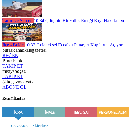
Tarım ve Sanayi
10:34
Çiftçinin Bir Yıllık Emeği Kışa Hazırlanıyor
İlçe - Belde
10:33
Geleneksel Eceabat Panayırı Kapılarını Açıyor
burasicanakkalegazetesi
BEĞEN
BurasiCnk
TAKİP ET
medyabogaz
TAKİP ET
@bogazmedyatv
ABONE OL
Resmî İlanlar