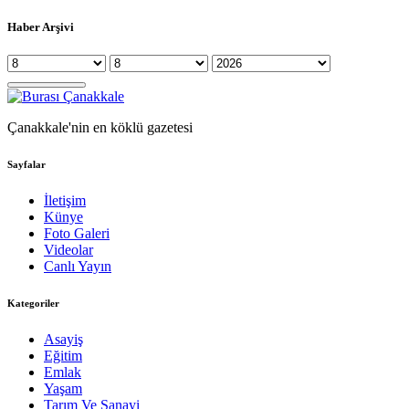
Haber Arşivi
Çanakkale'nin en köklü gazetesi
Sayfalar
İletişim
Künye
Foto Galeri
Videolar
Canlı Yayın
Kategoriler
Asayiş
Eğitim
Emlak
Yaşam
Tarım Ve Sanayi