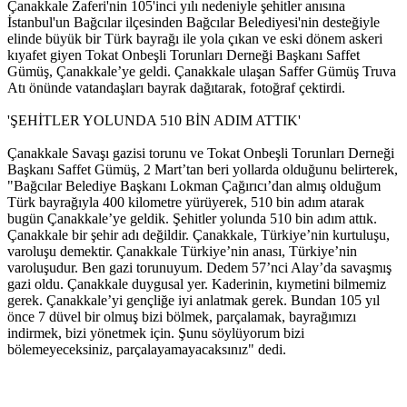
Çanakkale Zaferi'nin 105'inci yılı nedeniyle şehitler anısına
İstanbul'un Bağcılar ilçesinden Bağcılar Belediyesi'nin desteğiyle
elinde büyük bir Türk bayrağı ile yola çıkan ve eski dönem askeri
kıyafet giyen Tokat Onbeşli Torunları Derneği Başkanı Saffet
Gümüş, Çanakkale’ye geldi. Çanakkale ulaşan Saffer Gümüş Truva
Atı önünde vatandaşları bayrak dağıtarak, fotoğraf çektirdi.
'ŞEHİTLER YOLUNDA 510 BİN ADIM ATTIK'
Çanakkale Savaşı gazisi torunu ve Tokat Onbeşli Torunları Derneği
Başkanı Saffet Gümüş, 2 Mart’tan beri yollarda olduğunu belirterek,
"Bağcılar Belediye Başkanı Lokman Çağırıcı’dan almış olduğum
Türk bayrağıyla 400 kilometre yürüyerek, 510 bin adım atarak
bugün Çanakkale’ye geldik. Şehitler yolunda 510 bin adım attık.
Çanakkale bir şehir adı değildir. Çanakkale, Türkiye’nin kurtuluşu,
varoluşu demektir. Çanakkale Türkiye’nin anası, Türkiye’nin
varoluşudur. Ben gazi torunuyum. Dedem 57’nci Alay’da savaşmış
gazi oldu. Çanakkale duygusal yer. Kaderinin, kıymetini bilmemiz
gerek. Çanakkale’yi gençliğe iyi anlatmak gerek. Bundan 105 yıl
önce 7 düvel bir olmuş bizi bölmek, parçalamak, bayrağımızı
indirmek, bizi yönetmek için. Şunu söylüyorum bizi
bölemeyeceksiniz, parçalayamayacaksınız" dedi.