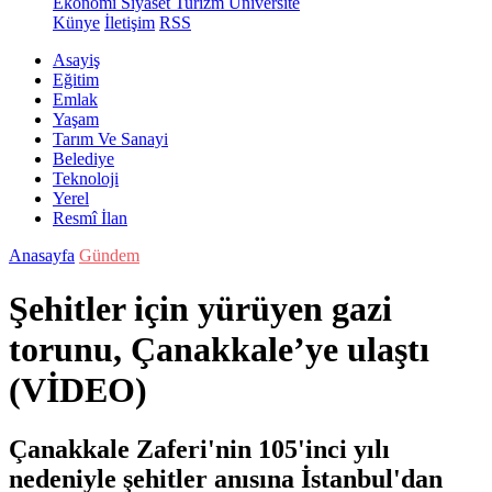
Ekonomi
Siyaset
Turizm
Üniversite
Künye
İletişim
RSS
Asayiş
Eğitim
Emlak
Yaşam
Tarım Ve Sanayi
Belediye
Teknoloji
Yerel
Resmî İlan
Anasayfa
Gündem
Şehitler için yürüyen gazi
torunu, Çanakkale’ye ulaştı
(VİDEO)
Çanakkale Zaferi'nin 105'inci yılı
nedeniyle şehitler anısına İstanbul'dan