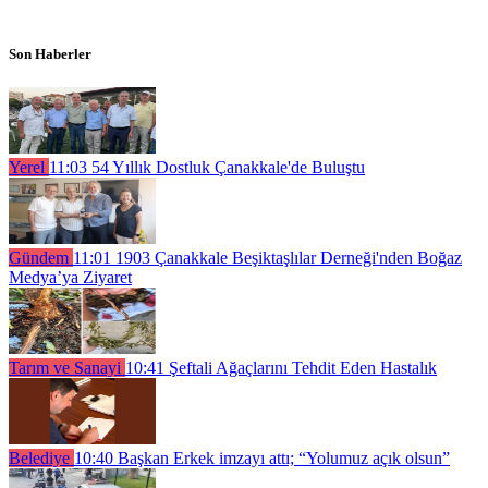
Son Haberler
Yerel
11:03
54 Yıllık Dostluk Çanakkale'de Buluştu
Gündem
11:01
1903 Çanakkale Beşiktaşlılar Derneği'nden Boğaz
Medya’ya Ziyaret
Tarım ve Sanayi
10:41
Şeftali Ağaçlarını Tehdit Eden Hastalık
Belediye
10:40
Başkan Erkek imzayı attı; “Yolumuz açık olsun”