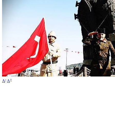
-
+
A
A