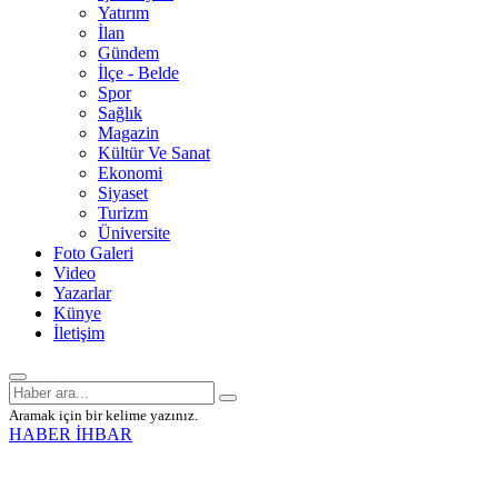
Yatırım
İlan
Gündem
İlçe - Belde
Spor
Sağlık
Magazin
Kültür Ve Sanat
Ekonomi
Siyaset
Turizm
Üniversite
Foto Galeri
Video
Yazarlar
Künye
İletişim
Aramak için bir kelime yazınız.
HABER İHBAR