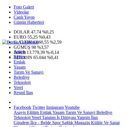
Foto Galeri
Videolar
Canlı Yayın
Günün Haberleri
DOLAR
47,74
%0,25
EURO
55,25
%0,43
G.ALTIN
6.660,55
%2,59
GÜMÜŞ
98
%3,57
Asayiş
IMKB
13.779,39
%-0,14
Eğitim
BITCOIN
65.044
%0,41
Emlak
Yaşam
Tarım Ve Sanayi
Belediye
Teknoloji
Yerel
Resmî İlan
Facebook
Twitter
Instagram
Youtube
Asayiş
Eğitim
Emlak
Yaşam
Tarım Ve Sanayi
Belediye
Teknoloji
Yerel
Tanıtım
İş Dünyası
Yatırım
İlan
Gündem
İlçe - Belde
Spor
Sağlık
Magazin
Kültür Ve Sanat