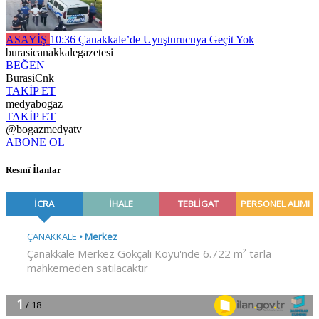
ASAYİŞ
10:36
Çanakkale’de Uyuşturucuya Geçit Yok
burasicanakkalegazetesi
BEĞEN
BurasiCnk
TAKİP ET
medyabogaz
TAKİP ET
@bogazmedyatv
ABONE OL
Resmî İlanlar