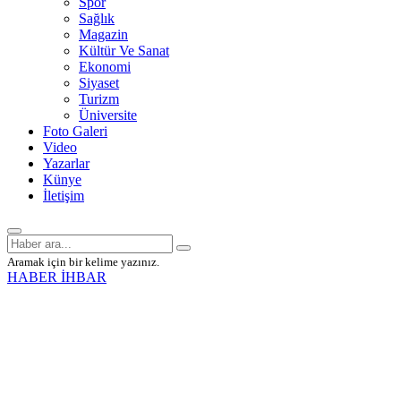
Spor
Sağlık
Magazin
Kültür Ve Sanat
Ekonomi
Siyaset
Turizm
Üniversite
Foto Galeri
Video
Yazarlar
Künye
İletişim
Aramak için bir kelime yazınız.
HABER İHBAR