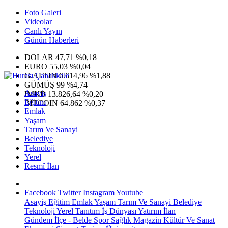
Foto Galeri
Videolar
Canlı Yayın
Günün Haberleri
DOLAR
47,71
%0,18
EURO
55,03
%0,04
G.ALTIN
6.614,96
%1,88
GÜMÜŞ
99
%4,74
Asayiş
IMKB
13.826,64
%0,20
Eğitim
BITCOIN
64.862
%0,37
Emlak
Yaşam
Tarım Ve Sanayi
Belediye
Teknoloji
Yerel
Resmî İlan
Facebook
Twitter
Instagram
Youtube
Asayiş
Eğitim
Emlak
Yaşam
Tarım Ve Sanayi
Belediye
Teknoloji
Yerel
Tanıtım
İş Dünyası
Yatırım
İlan
Gündem
İlçe - Belde
Spor
Sağlık
Magazin
Kültür Ve Sanat