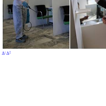
-
+
A
A