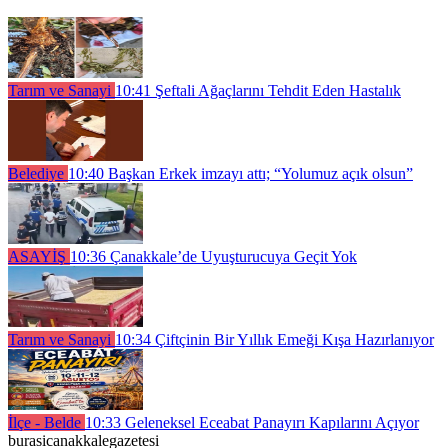
Tarım ve Sanayi
10:41
Şeftali Ağaçlarını Tehdit Eden Hastalık
Belediye
10:40
Başkan Erkek imzayı attı; “Yolumuz açık olsun”
ASAYİŞ
10:36
Çanakkale’de Uyuşturucuya Geçit Yok
Tarım ve Sanayi
10:34
Çiftçinin Bir Yıllık Emeği Kışa Hazırlanıyor
İlçe - Belde
10:33
Geleneksel Eceabat Panayırı Kapılarını Açıyor
burasicanakkalegazetesi