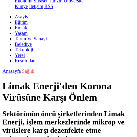
Ekonomi
Siyaset
Turizm
Üniversite
Künye
İletişim
RSS
Asayiş
Eğitim
Emlak
Yaşam
Tarım Ve Sanayi
Belediye
Teknoloji
Yerel
Resmî İlan
Anasayfa
Sağlık
Limak Enerji'den Korona
Virüsüne Karşı Önlem
Sektörünün öncü şirketlerinden Limak
Enerji, işlem merkezlerinde mikrop ve
virüslere karşı dezenfekte etme