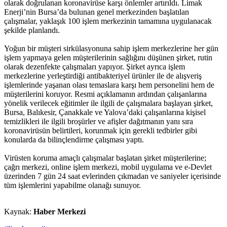
olarak doğrulanan koronavirüse karşı önlemler artırıldı. Limak
Enerji’nin Bursa’da bulunan genel merkezinden başlatılan
çalışmalar, yaklaşık 100 işlem merkezinin tamamına uygulanacak
şekilde planlandı.
Yoğun bir müşteri sirkülasyonuna sahip işlem merkezlerine her gün
işlem yapmaya gelen müşterilerinin sağlığını düşünen şirket, rutin
olarak dezenfekte çalışmaları yapıyor. Şirket ayrıca işlem
merkezlerine yerleştirdiği antibakteriyel ürünler ile de alışveriş
işlemlerinde yaşanan olası temaslara karşı hem personelini hem de
müşterilerini koruyor. Resmi açıklamanın ardından çalışanlarına
yönelik verilecek eğitimler ile ilgili de çalışmalara başlayan şirket,
Bursa, Balıkesir, Çanakkale ve Yalova’daki çalışanlarına kişisel
temizlikleri ile ilgili broşürler ve afişler dağıtmanın yanı sıra
koronavirüsün belirtileri, korunmak için gerekli tedbirler gibi
konularda da bilinçlendirme çalışması yaptı.
Virüsten koruma amaçlı çalışmalar başlatan şirket müşterilerine;
çağrı merkezi, online işlem merkezi, mobil uygulama ve e-Devlet
üzerinden 7 gün 24 saat evlerinden çıkmadan ve saniyeler içerisinde
tüm işlemlerini yapabilme olanağı sunuyor.
Kaynak:
Haber Merkezi