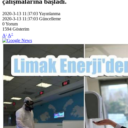
çalışmalarına başladı.
2020-3-13 11:37:03
Yayınlanma
2020-3-13 11:37:03
Güncelleme
0
Yorum
1594
Gösterim
-
+
A
A