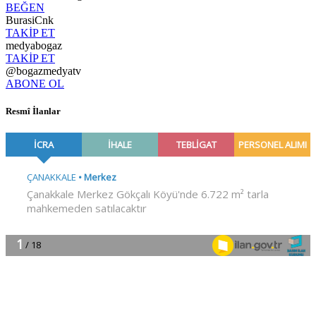
BEĞEN
BurasiCnk
TAKİP ET
medyabogaz
TAKİP ET
@bogazmedyatv
ABONE OL
Resmî İlanlar