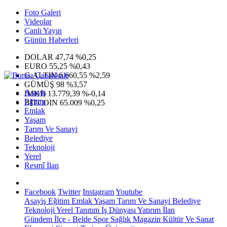
Foto Galeri
Videolar
Canlı Yayın
Günün Haberleri
DOLAR
47,74
%0,25
EURO
55,25
%0,43
G.ALTIN
6.660,55
%2,59
GÜMÜŞ
98
%3,57
Asayiş
IMKB
13.779,39
%-0,14
Eğitim
BITCOIN
65.009
%0,25
Emlak
Yaşam
Tarım Ve Sanayi
Belediye
Teknoloji
Yerel
Resmî İlan
Facebook
Twitter
Instagram
Youtube
Asayiş
Eğitim
Emlak
Yaşam
Tarım Ve Sanayi
Belediye
Teknoloji
Yerel
Tanıtım
İş Dünyası
Yatırım
İlan
Gündem
İlçe - Belde
Spor
Sağlık
Magazin
Kültür Ve Sanat