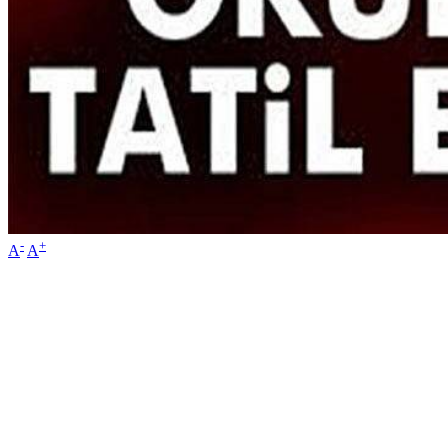
-
+
A
A