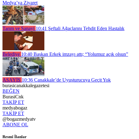
Medya’ya Ziyaret
Tarım ve Sanayi
10:41
Şeftali Ağaçlarını Tehdit Eden Hastalık
Belediye
10:40
Başkan Erkek imzayı attı; “Yolumuz açık olsun”
ASAYİŞ
10:36
Çanakkale’de Uyuşturucuya Geçit Yok
burasicanakkalegazetesi
BEĞEN
BurasiCnk
TAKİP ET
medyabogaz
TAKİP ET
@bogazmedyatv
ABONE OL
Resmî İlanlar