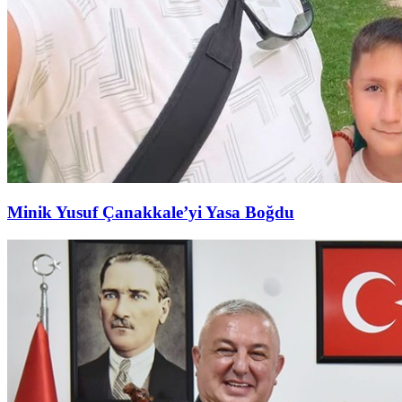
Minik Yusuf Çanakkale’yi Yasa Boğdu