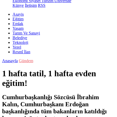
Ekonomi
Siyaset
Turizm
Üniversite
Künye
İletişim
RSS
Asayiş
Eğitim
Emlak
Yaşam
Tarım Ve Sanayi
Belediye
Teknoloji
Yerel
Resmî İlan
Anasayfa
Gündem
1 hafta tatil, 1 hafta evden
eğitim!
Cumhurbaşkanlığı Sözcüsü İbrahim
Kalın, Cumhurbaşkanı Erdoğan
başkanlığında tüm bakanların katıldığı