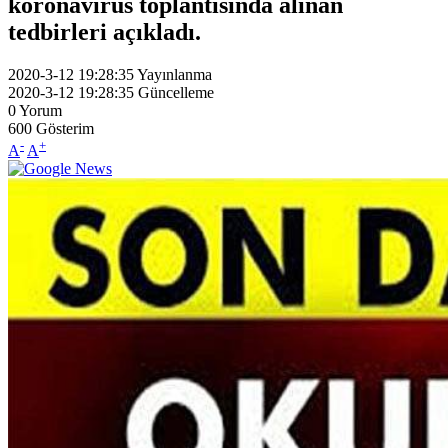
koronavirüs toplantısında alınan
tedbirleri açıkladı.
2020-3-12 19:28:35
Yayınlanma
2020-3-12 19:28:35
Güncelleme
0
Yorum
600
Gösterim
-
+
A
A