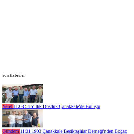
Son Haberler
Yerel
11:03
54 Yıllık Dostluk Çanakkale'de Buluştu
Gündem
11:01
1903 Çanakkale Beşiktaşlılar Derneği'nden Boğaz