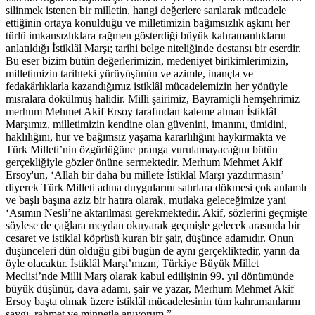
silinmek istenen bir milletin, hangi değerlere sarılarak mücadele
ettiğinin ortaya konulduğu ve milletimizin bağımsızlık aşkını her
türlü imkansızlıklara rağmen gösterdiği büyük kahramanlıkların
anlatıldığı İstiklâl Marşı; tarihi belge niteliğinde destansı bir eserdir.
Bu eser bizim bütün değerlerimizin, medeniyet birikimlerimizin,
milletimizin tarihteki yürüyüşünün ve azimle, inançla ve
fedakârlıklarla kazandığımız istiklâl mücadelemizin her yönüyle
mısralara dökülmüş halidir. Milli şairimiz, Bayramiçli hemşehrimiz
merhum Mehmet Akif Ersoy tarafından kaleme alınan İstiklâl
Marşımız, milletimizin kendine olan güvenini, imanını, ümidini,
haklılığını, hür ve bağımsız yaşama kararlılığını haykırmakta ve
Türk Milleti’nin özgürlüğüne pranga vurulamayacağını bütün
gerçekliğiyle gözler önüne sermektedir. Merhum Mehmet Akif
Ersoy'un, ‘Allah bir daha bu millete İstiklal Marşı yazdırmasın’
diyerek Türk Milleti adına duygularını satırlara dökmesi çok anlamlı
ve başlı başına aziz bir hatıra olarak, mutlaka geleceğimize yani
‘Asımın Nesli’ne aktarılması gerekmektedir. Akif, sözlerini geçmişte
söylese de çağlara meydan okuyarak geçmişle gelecek arasında bir
cesaret ve istiklal köprüsü kuran bir şair, düşünce adamıdır. Onun
düşünceleri dün olduğu gibi bugün de aynı gerçekliktedir, yarın da
öyle olacaktır. İstiklâl Marşı’mızın, Türkiye Büyük Millet
Meclisi’nde Milli Marş olarak kabul edilişinin 99. yıl dönümünde
büyük düşünür, dava adamı, şair ve yazar, Merhum Mehmet Akif
Ersoy başta olmak üzere istiklâl mücadelesinin tüm kahramanlarını
saygı, rahmet ve minnetle anıyorum.”