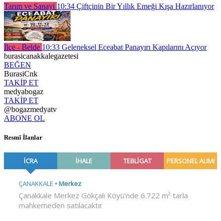
Tarım ve Sanayi
10:34
Çiftçinin Bir Yıllık Emeği Kışa Hazırlanıyor
İlçe - Belde
10:33
Geleneksel Eceabat Panayırı Kapılarını Açıyor
burasicanakkalegazetesi
BEĞEN
BurasiCnk
TAKİP ET
medyabogaz
TAKİP ET
@bogazmedyatv
ABONE OL
Resmî İlanlar