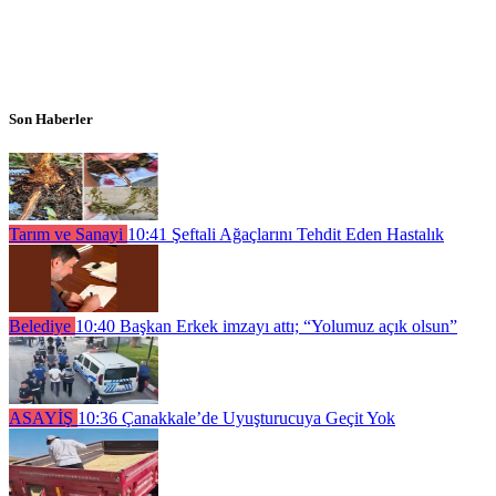
Son Haberler
Tarım ve Sanayi
10:41
Şeftali Ağaçlarını Tehdit Eden Hastalık
Belediye
10:40
Başkan Erkek imzayı attı; “Yolumuz açık olsun”
ASAYİŞ
10:36
Çanakkale’de Uyuşturucuya Geçit Yok