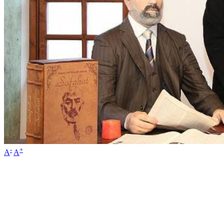
-
+
A
A