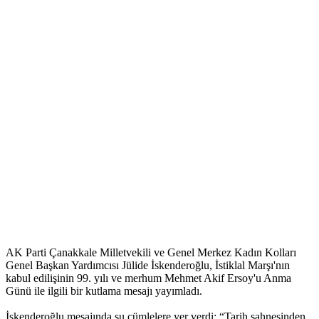
AK Parti Çanakkale Milletvekili ve Genel Merkez Kadın Kolları
Genel Başkan Yardımcısı Jülide İskenderoğlu, İstiklal Marşı'nın
kabul edilişinin 99. yılı ve merhum Mehmet Akif Ersoy'u Anma
Günü ile ilgili bir kutlama mesajı yayımladı.
İskenderoğlu mesajında şu cümlelere yer verdi; “Tarih sahnesinden