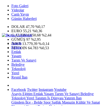
Foto Galeri
Videolar
Canlı Yayın
Günün Haberleri
DOLAR
47,70
%0,17
EURO
55,21
%0,36
G.ALTIN
6.650,68
%2,44
GÜMÜŞ
97
%2,95
Asayiş
IMKB
13.779,39
%-0,14
Eğitim
BITCOIN
64.783
%0,53
Emlak
Yaşam
Tarım Ve Sanayi
Belediye
Teknoloji
Yerel
Resmî İlan
Facebook
Twitter
Instagram
Youtube
Asayiş
Eğitim
Emlak
Yaşam
Tarım Ve Sanayi
Belediye
Teknoloji
Yerel
Tanıtım
İş Dünyası
Yatırım
İlan
Gündem
İlçe - Belde
Spor
Sağlık
Magazin
Kültür Ve Sanat