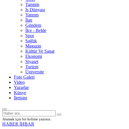
Tanıtım
İş Dünyası
Yatırım
İlan
Gündem
İlçe - Belde
Spor
Sağlık
Magazin
Kültür Ve Sanat
Ekonomi
Siyaset
Turizm
Üniversite
Foto Galeri
Video
Yazarlar
Künye
İletişim
Aramak için bir kelime yazınız.
HABER İHBAR