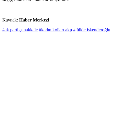
Kaynak:
Haber Merkezi
#ak parti çanakkale
#kadın kolları akp
#jülide iskenderoğlu