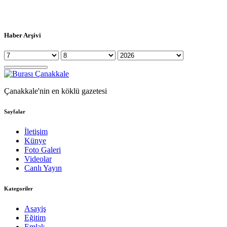
Haber Arşivi
Çanakkale'nin en köklü gazetesi
Sayfalar
İletişim
Künye
Foto Galeri
Videolar
Canlı Yayın
Kategoriler
Asayiş
Eğitim
Emlak