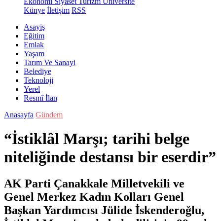
Ekonomi
Siyaset
Turizm
Üniversite
Künye
İletişim
RSS
Asayiş
Eğitim
Emlak
Yaşam
Tarım Ve Sanayi
Belediye
Teknoloji
Yerel
Resmî İlan
Anasayfa
Gündem
“İstiklâl Marşı; tarihi belge
niteliğinde destansı bir eserdir”
AK Parti Çanakkale Milletvekili ve
Genel Merkez Kadın Kolları Genel
Başkan Yardımcısı Jülide İskenderoğlu,