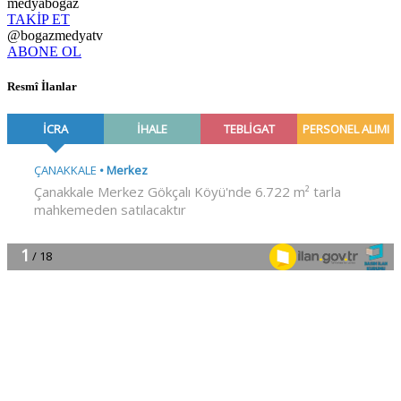
medyabogaz
TAKİP ET
@bogazmedyatv
ABONE OL
Resmî İlanlar