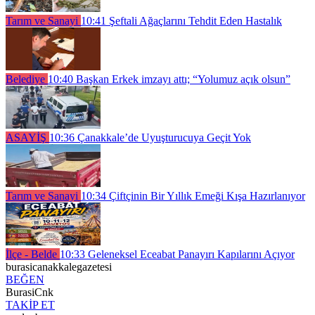
Tarım ve Sanayi
10:41
Şeftali Ağaçlarını Tehdit Eden Hastalık
Belediye
10:40
Başkan Erkek imzayı attı; “Yolumuz açık olsun”
ASAYİŞ
10:36
Çanakkale’de Uyuşturucuya Geçit Yok
Tarım ve Sanayi
10:34
Çiftçinin Bir Yıllık Emeği Kışa Hazırlanıyor
İlçe - Belde
10:33
Geleneksel Eceabat Panayırı Kapılarını Açıyor
burasicanakkalegazetesi
BEĞEN
BurasiCnk
TAKİP ET