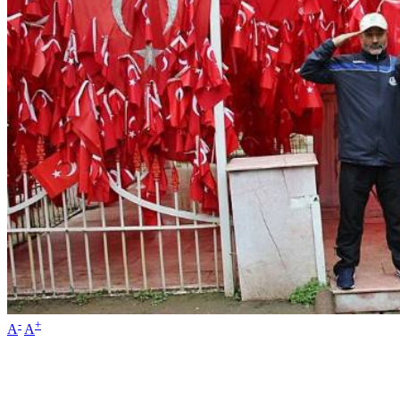
-
+
A
A