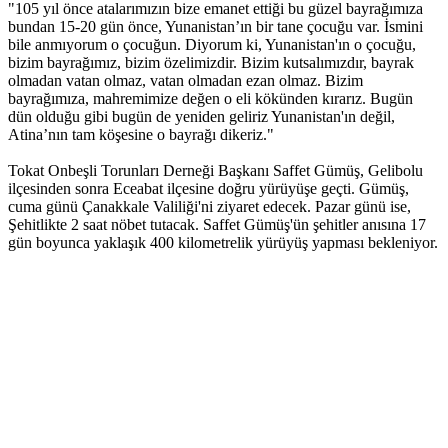
"105 yıl önce atalarımızın bize emanet ettiği bu güzel bayrağımıza
bundan 15-20 gün önce, Yunanistan’ın bir tane çocuğu var. İsmini
bile anmıyorum o çocuğun. Diyorum ki, Yunanistan'ın o çocuğu,
bizim bayrağımız, bizim özelimizdir. Bizim kutsalımızdır, bayrak
olmadan vatan olmaz, vatan olmadan ezan olmaz. Bizim
bayrağımıza, mahremimize değen o eli kökünden kırarız. Bugün
dün olduğu gibi bugün de yeniden geliriz Yunanistan'ın değil,
Atina’nın tam köşesine o bayrağı dikeriz."
Tokat Onbeşli Torunları Derneği Başkanı Saffet Gümüş, Gelibolu
ilçesinden sonra Eceabat ilçesine doğru yürüyüşe geçti. Gümüş,
cuma günü Çanakkale Valiliği'ni ziyaret edecek. Pazar günü ise,
Şehitlikte 2 saat nöbet tutacak. Saffet Gümüş'ün şehitler anısına 17
gün boyunca yaklaşık 400 kilometrelik yürüyüş yapması bekleniyor.