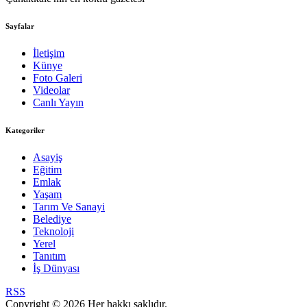
Sayfalar
İletişim
Künye
Foto Galeri
Videolar
Canlı Yayın
Kategoriler
Asayiş
Eğitim
Emlak
Yaşam
Tarım Ve Sanayi
Belediye
Teknoloji
Yerel
Tanıtım
İş Dünyası
RSS
Copyright © 2026 Her hakkı saklıdır.