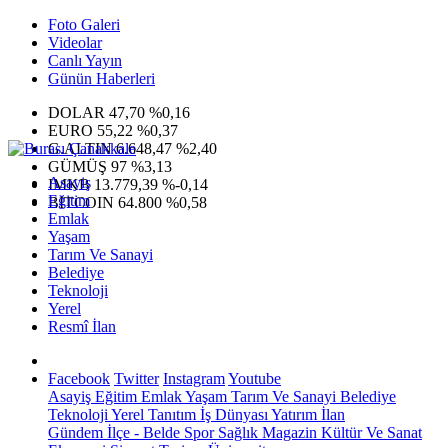
Foto Galeri
Videolar
Canlı Yayın
Günün Haberleri
DOLAR
47,70
%0,16
EURO
55,22
%0,37
G.ALTIN
6.648,47
%2,40
GÜMÜŞ
97
%3,13
Asayiş
IMKB
13.779,39
%-0,14
Eğitim
BITCOIN
64.800
%0,58
Emlak
Yaşam
Tarım Ve Sanayi
Belediye
Teknoloji
Yerel
Resmî İlan
Facebook
Twitter
Instagram
Youtube
Asayiş
Eğitim
Emlak
Yaşam
Tarım Ve Sanayi
Belediye
Teknoloji
Yerel
Tanıtım
İş Dünyası
Yatırım
İlan
Gündem
İlçe - Belde
Spor
Sağlık
Magazin
Kültür Ve Sanat