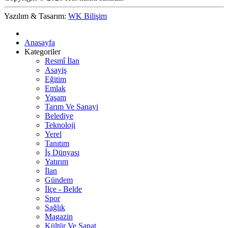
Yazılım & Tasarım:
WK Bilişim
Anasayfa
Kategoriler
Resmî İlan
Asayiş
Eğitim
Emlak
Yaşam
Tarım Ve Sanayi
Belediye
Teknoloji
Yerel
Tanıtım
İş Dünyası
Yatırım
İlan
Gündem
İlçe - Belde
Spor
Sağlık
Magazin
Kültür Ve Sanat