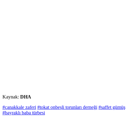
Kaynak:
DHA
#çanakkale zaferi
#tokat onbeşli torunları derneği
#saffet gümüş
#bayraklı baba türbesi