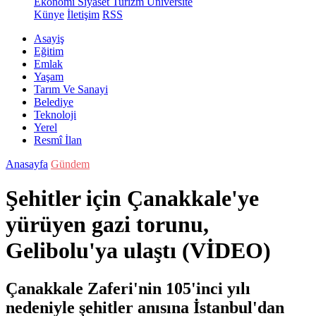
Ekonomi
Siyaset
Turizm
Üniversite
Künye
İletişim
RSS
Asayiş
Eğitim
Emlak
Yaşam
Tarım Ve Sanayi
Belediye
Teknoloji
Yerel
Resmî İlan
Anasayfa
Gündem
Şehitler için Çanakkale'ye
yürüyen gazi torunu,
Gelibolu'ya ulaştı (VİDEO)
Çanakkale Zaferi'nin 105'inci yılı
nedeniyle şehitler anısına İstanbul'dan