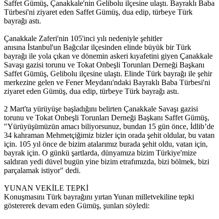
Saffet Gümüş, Çanakkale'nin Gelibolu ilçesine ulaştı. Bayraklı Baba
Türbesi'ni ziyaret eden Saffet Gümüş, dua edip, türbeye Türk
bayrağı astı.
Çanakkale Zaferi'nin 105'inci yılı nedeniyle şehitler
anısına İstanbul'un Bağcılar ilçesinden elinde büyük bir Türk
bayrağı ile yola çıkan ve dönemin askeri kıyafetini giyen Çanakkale
Savaşı gazisi torunu ve Tokat Onbeşli Torunları Derneği Başkanı
Saffet Gümüş, Gelibolu ilçesine ulaştı. Elinde Türk bayrağı ile şehir
merkezine gelen ve Fener Meydanı'ndaki Bayraklı Baba Türbesi'ni
ziyaret eden Gümüş, dua edip, türbeye Türk bayrağı astı.
2 Mart'ta yürüyüşe başladığını belirten Çanakkale Savaşı gazisi
torunu ve Tokat Onbeşli Torunları Derneği Başkanı Saffet Gümüş,
"Yürüyüşümüzün amacı biliyorsunuz, bundan 15 gün önce, İdlib’de
34 kahraman Mehmetçiğimiz bizler için orada şehit oldular, bu vatan
için. 105 yıl önce de bizim atalarımız burada şehit oldu, vatan için,
bayrak için. O günkü şartlarda, dünyamıza bizim Türkiye'mize
saldıran yedi düvel bugün yine bizim etrafımızda, bizi bölmek, bizi
parçalamak istiyor" dedi.
YUNAN VEKİLE TEPKİ
Konuşmasını Türk bayrağını yırtan Yunan milletvekiline tepki
göstererek devam eden Gümüş, şunları söyledi: