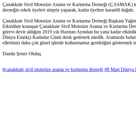
Çanakkale Sivil Motorize Arama ve Kurtarma Derneği (ÇASMAK) kadın
derneğin erkek üyeleri sürpriz yaparak, kadın üyelere karanfil dağıttı.
Çanakkale Sivil Motorize Arama ve Kurtarma Derneği Başkanı Yağmur Gür
Etkinlikte konuşan Çanakkale Sivil Motorize Arama ve Kurtarma Derneğ
görevi devir aldığım 2019 yılı Haziran Ayından bu yana kadar etkinli
Dünya Emekçi Kadınlar Günü denk getirmek istedik. Aramızda bulunan ka
ellerimizi daha çok güzel işlerde kullanmamız gerektiğini göstermek i
Damla Şener Okdaş
#çanakkale sivil motorize arama ve kurtarma derneği
#8 Mart Dünya 