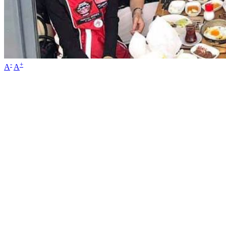
-
+
A
A