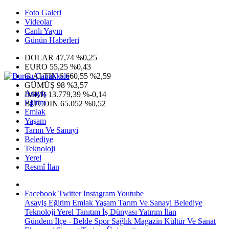
Foto Galeri
Videolar
Canlı Yayın
Günün Haberleri
DOLAR
47,74
%0,25
EURO
55,25
%0,43
G.ALTIN
6.660,55
%2,59
GÜMÜŞ
98
%3,57
Asayiş
IMKB
13.779,39
%-0,14
Eğitim
BITCOIN
65.052
%0,52
Emlak
Yaşam
Tarım Ve Sanayi
Belediye
Teknoloji
Yerel
Resmî İlan
Facebook
Twitter
Instagram
Youtube
Asayiş
Eğitim
Emlak
Yaşam
Tarım Ve Sanayi
Belediye
Teknoloji
Yerel
Tanıtım
İş Dünyası
Yatırım
İlan
Gündem
İlçe - Belde
Spor
Sağlık
Magazin
Kültür Ve Sanat