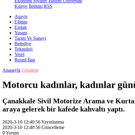
Ekonomi
Siyaset
Turizm
Üniversite
Künye
İletişim
RSS
Asayiş
Eğitim
Emlak
Yaşam
Tarım Ve Sanayi
Belediye
Teknoloji
Yerel
Resmî İlan
Anasayfa
Gündem
Motorcu kadınlar, kadınlar gün
Çanakkale Sivil Motorize Arama ve Kurt
araya gelerek bir kafede kahvaltı yaptı.
2020-3-10 12:40:56
Yayınlanma
2020-3-10 12:40:56
Güncelleme
0
Yorum