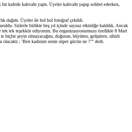
 kafede kahvaltı yaptı. Üyeler kahvaltı yapıp sohbet ederken,
dağıttı. Üyeler ile bol bol fotoğraf çekildi.
. Sizlerle birlikte beş yıl içinde sayısız etkinliğe katıldık. Ancak
ze tek tek teşekkür ediyorum. Bu organizasyonumuzu özellikle 8 Mart
hiçbir şeyin olmayacağını, doğuran, büyüten, geliştiren, sihirli
u olacaktı ; ‘Ben kadınım senin süper gücün ne ?’” dedi.