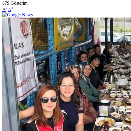
879
Gösterim
-
+
A
A