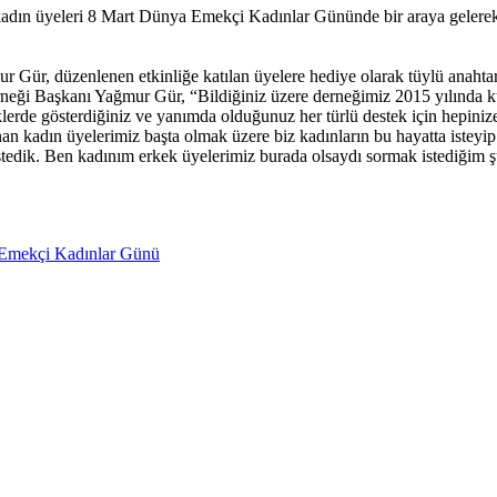
 üyeleri 8 Mart Dünya Emekçi Kadınlar Gününde bir araya gelerek bir
, düzenlenen etkinliğe katılan üyelere hediye olarak tüylü anahtarlık 
i Başkanı Yağmur Gür, “Bildiğiniz üzere derneğimiz 2015 yılında kuruldu
klerde gösterdiğiniz ve yanımda olduğunuz her türlü destek için hepini
dın üyelerimiz başta olmak üzere biz kadınların bu hayatta isteyip te 
stedik. Ben kadınım erkek üyelerimiz burada olsaydı sormak istediğim ş
Emekçi Kadınlar Günü