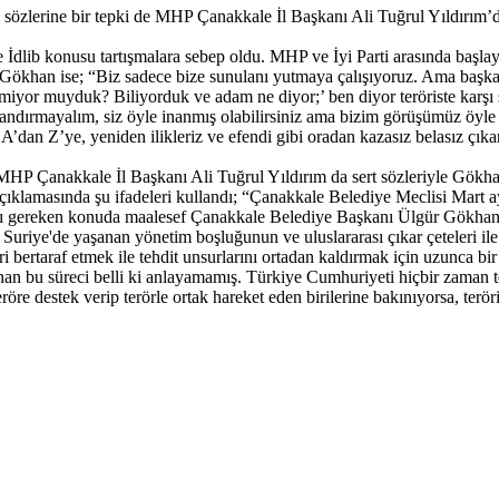
özlerine bir tepki de MHP Çanakkale İl Başkanı Ali Tuğrul Yıldırım’d
e İdlib konusu tartışmalara sebep oldu. MHP ve İyi Parti arasında başl
r Gökhan ise; “Biz sadece bize sunulanı yutmaya çalışıyoruz. Ama başka
yor muyduk? Biliyorduk ve adam ne diyor;’ ben diyor teröriste karşı sa
i kandırmayalım, siz öyle inanmış olabilirsiniz ama bizim görüşümüz öyle
an Z’ye, yeniden ilikleriz ve efendi gibi oradan kazasız belasız çıkarı
 MHP Çanakkale İl Başkanı Ali Tuğrul Yıldırım da sert sözleriyle Gökha
 açıklamasında şu ifadeleri kullandı; “Çanakkale Belediye Meclisi Mart 
ı gereken konuda maalesef Çanakkale Belediye Başkanı Ülgür Gökhan he
riye'de yaşanan yönetim boşluğunun ve uluslararası çıkar çeteleri ile 
ri bertaraf etmek ile tehdit unsurlarını ortadan kaldırmak için uzunca bi
n bu süreci belli ki anlayamamış. Türkiye Cumhuriyeti hiçbir zaman ter
re destek verip terörle ortak hareket eden birilerine bakınıyorsa, teröri