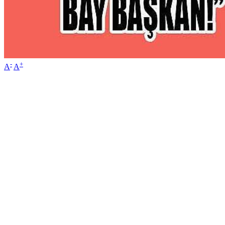
-
+
A
A