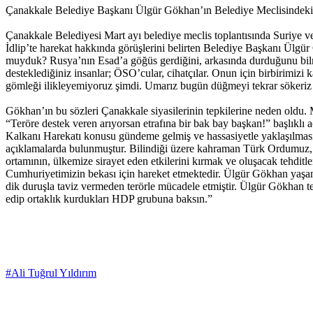
Çanakkale Belediye Başkanı Ülgür Gökhan’ın Belediye Meclisindeki s
Çanakkale Belediyesi Mart ayı belediye meclis toplantısında Suriye v
İdlip’te harekat hakkında görüşlerini belirten Belediye Başkanı Ülgü
muyduk? Rusya’nın Esad’a göğüs gerdiğini, arkasında durduğunu bilmi
desteklediğiniz insanlar; ÖSO’cular, cihatçılar. Onun için birbirimiz
gömleği ilikleyemiyoruz şimdi. Umarız bugün düğmeyi tekrar sökeriz A’d
Gökhan’ın bu sözleri Çanakkale siyasilerinin tepkilerine neden oldu.
“Teröre destek veren arıyorsan etrafına bir bak bay başkan!” başlıklı
Kalkanı Harekatı konusu gündeme gelmiş ve hassasiyetle yaklaşılmas
açıklamalarda bulunmuştur. Bilindiği üzere kahraman Türk Ordumuz, Su
ortamının, ülkemize sirayet eden etkilerini kırmak ve oluşacak tehditle
Cumhuriyetimizin bekası için hareket etmektedir. Ülgür Gökhan yaşana
dik duruşla taviz vermeden terörle mücadele etmiştir. Ülgür Gökhan terö
edip ortaklık kurdukları HDP grubuna baksın.”
#Ali Tuğrul Yıldırım