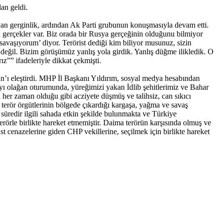
an geldi.
ayan gerginlik, ardından Ak Parti grubunun konuşmasıyla devam etti.
 gerçekler var. Biz orada bir Rusya gerçeğinin olduğunu bilmiyor
vaşıyorum’ diyor. Terörist dediği kim biliyor musunuz, sizin
 değil. Bizim görüşümüz yanlış yola girdik. Yanlış düğme ilikledik. O
z”” ifadeleriyle dikkat çekmişti.
n’ı eleştirdi. MHP İl Başkanı Yıldırım, sosyal medya hesabından
ayı olağan oturumunda, yüreğimizi yakan İdlib şehitlerimiz ve Bahar
r zaman olduğu gibi acziyete düşmüş ve talihsiz, can sıkıcı
terör örgütlerinin bölgede çıkardığı kargaşa, yağma ve savaş
r süredir ilgili sahada etkin şekilde bulunmakta ve Türkiye
örle birlikte hareket etmemiştir. Daima terörün karşısında olmuş ve
st cenazelerine giden CHP vekillerine, seçilmek için birlikte hareket