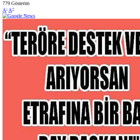
779
Gösterim
-
+
A
A