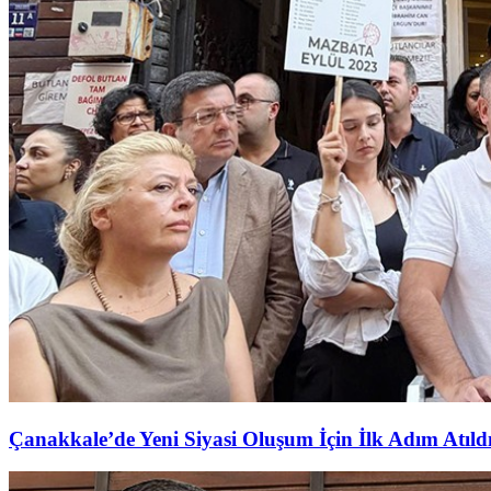
Çanakkale’de Yeni Siyasi Oluşum İçin İlk Adım Atıld