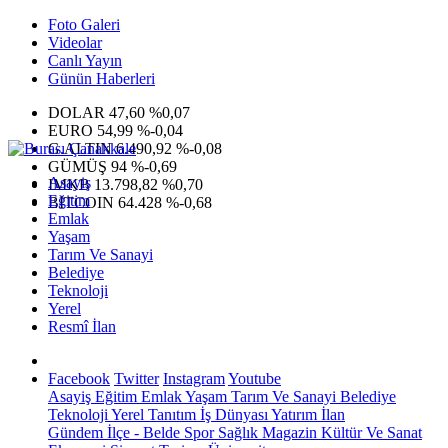
Foto Galeri
Videolar
Canlı Yayın
Günün Haberleri
DOLAR
47,60
%0,07
EURO
54,99
%-0,04
G.ALTIN
6.490,92
%-0,08
GÜMÜŞ
94
%-0,69
Asayiş
IMKB
13.798,82
%0,70
Eğitim
BITCOIN
64.428
%-0,68
Emlak
Yaşam
Tarım Ve Sanayi
Belediye
Teknoloji
Yerel
Resmî İlan
Facebook
Twitter
Instagram
Youtube
Asayiş
Eğitim
Emlak
Yaşam
Tarım Ve Sanayi
Belediye
Teknoloji
Yerel
Tanıtım
İş Dünyası
Yatırım
İlan
Gündem
İlçe - Belde
Spor
Sağlık
Magazin
Kültür Ve Sanat