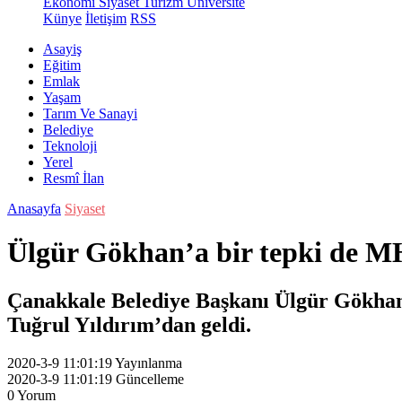
Ekonomi
Siyaset
Turizm
Üniversite
Künye
İletişim
RSS
Asayiş
Eğitim
Emlak
Yaşam
Tarım Ve Sanayi
Belediye
Teknoloji
Yerel
Resmî İlan
Anasayfa
Siyaset
Ülgür Gökhan’a bir tepki de M
Çanakkale Belediye Başkanı Ülgür Gökhan’
Tuğrul Yıldırım’dan geldi.
2020-3-9 11:01:19
Yayınlanma
2020-3-9 11:01:19
Güncelleme
0
Yorum