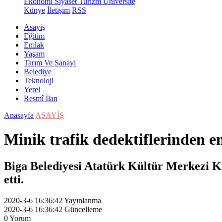
Ekonomi
Siyaset
Turizm
Üniversite
Künye
İletişim
RSS
Asayiş
Eğitim
Emlak
Yaşam
Tarım Ve Sanayi
Belediye
Teknoloji
Yerel
Resmî İlan
Anasayfa
ASAYİŞ
Minik trafik dedektiflerinden 
Biga Belediyesi Atatürk Kültür Merkezi Kr
etti.
2020-3-6 16:36:42
Yayınlanma
2020-3-6 16:36:42
Güncelleme
0
Yorum