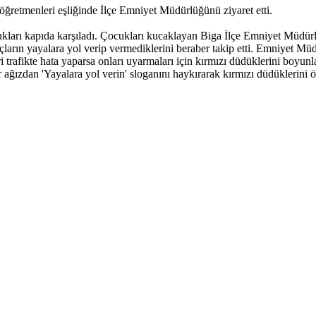
öğretmenleri eşliğinde İlçe Emniyet Müdürlüğünü ziyaret etti.
ları kapıda karşıladı. Çocukları kucaklayan Biga İlçe Emniyet Müdürlüğü
çların yayalara yol verip vermediklerini beraber takip etti. Emniyet M
eri trafikte hata yaparsa onları uyarmaları için kırmızı düdüklerini boyunl
ğızdan 'Yayalara yol verin' sloganını haykırarak kırmızı düdüklerini öt