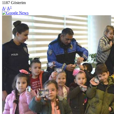
1187
Gösterim
-
+
A
A