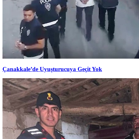
Çanakkale’de Uyuşturucuya Geçit Yok