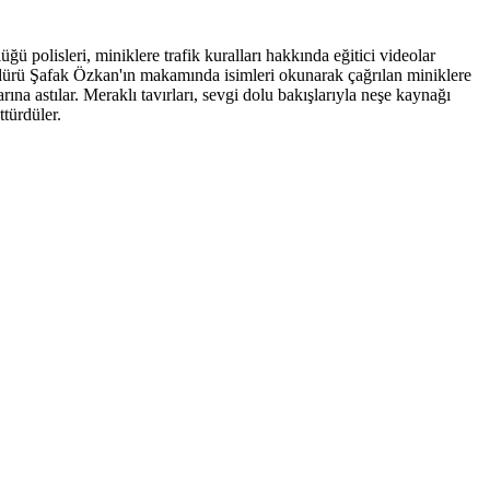
 polisleri, miniklere trafik kuralları hakkında eğitici videolar
üdürü Şafak Özkan'ın makamında isimleri okunarak çağrılan miniklere
arına astılar. Meraklı tavırları, sevgi dolu bakışlarıyla neşe kaynağı
türdüler.