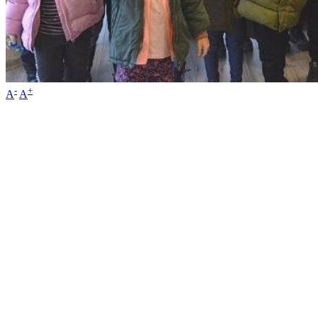
-
+
A
A