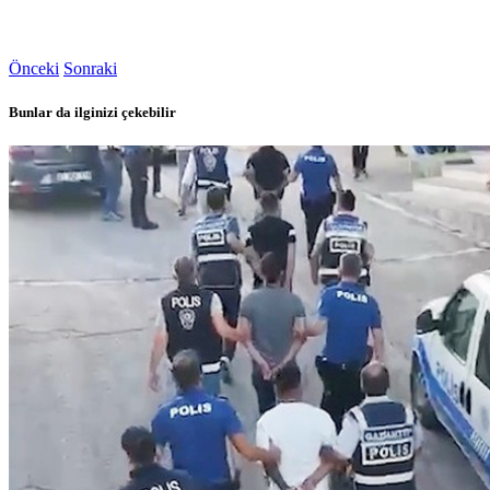
Önceki
Sonraki
Bunlar da ilginizi çekebilir