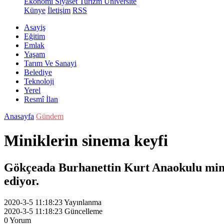
Ekonomi
Siyaset
Turizm
Üniversite
Künye
İletişim
RSS
Asayiş
Eğitim
Emlak
Yaşam
Tarım Ve Sanayi
Belediye
Teknoloji
Yerel
Resmî İlan
Anasayfa
Gündem
Miniklerin sinema keyfi
Gökçeada Burhanettin Kurt Anaokulu minik
ediyor.
2020-3-5 11:18:23
Yayınlanma
2020-3-5 11:18:23
Güncelleme
0
Yorum