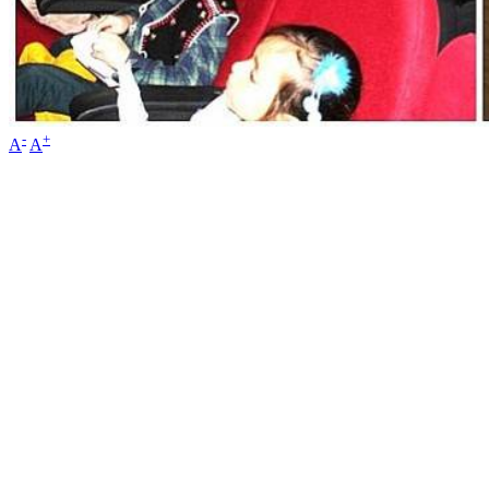
-
+
A
A