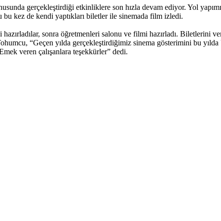
nda gerçekleştirdiği etkinliklere son hızla devam ediyor. Yol yapımın
u kez de kendi yaptıkları biletler ile sinemada film izledi.
hazırladılar, sonra öğretmenleri salonu ve filmi hazırladı. Biletlerini ver
ohumcu, “Geçen yılda gerçekleştirdiğimiz sinema gösterimini bu yılda Ü
 Emek veren çalışanlara teşekkürler” dedi.