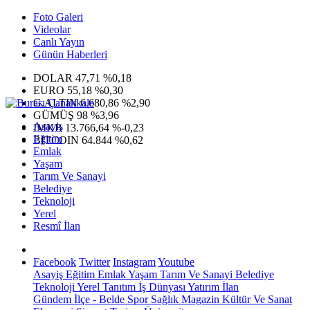
Foto Galeri
Videolar
Canlı Yayın
Günün Haberleri
DOLAR
47,71
%0,18
EURO
55,18
%0,30
G.ALTIN
6.680,86
%2,90
GÜMÜŞ
98
%3,96
Asayiş
IMKB
13.766,64
%-0,23
Eğitim
BITCOIN
64.844
%0,62
Emlak
Yaşam
Tarım Ve Sanayi
Belediye
Teknoloji
Yerel
Resmî İlan
Facebook
Twitter
Instagram
Youtube
Asayiş
Eğitim
Emlak
Yaşam
Tarım Ve Sanayi
Belediye
Teknoloji
Yerel
Tanıtım
İş Dünyası
Yatırım
İlan
Gündem
İlçe - Belde
Spor
Sağlık
Magazin
Kültür Ve Sanat