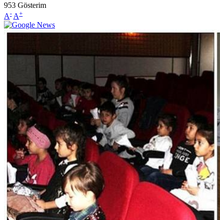
953
Gösterim
-
+
A
A