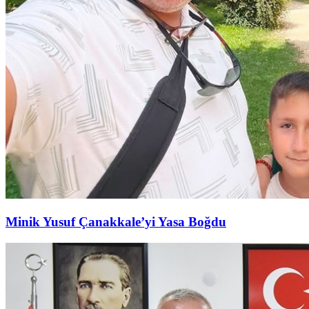
Minik Yusuf Çanakkale’yi Yasa Boğdu