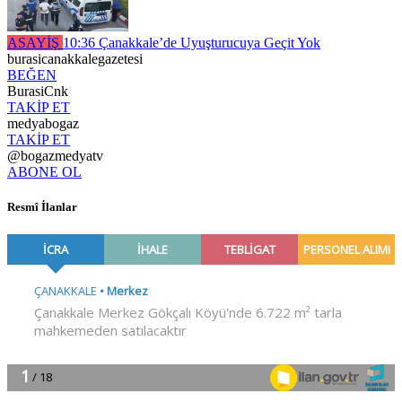
ASAYİŞ
10:36
Çanakkale’de Uyuşturucuya Geçit Yok
burasicanakkalegazetesi
BEĞEN
BurasiCnk
TAKİP ET
medyabogaz
TAKİP ET
@bogazmedyatv
ABONE OL
Resmî İlanlar