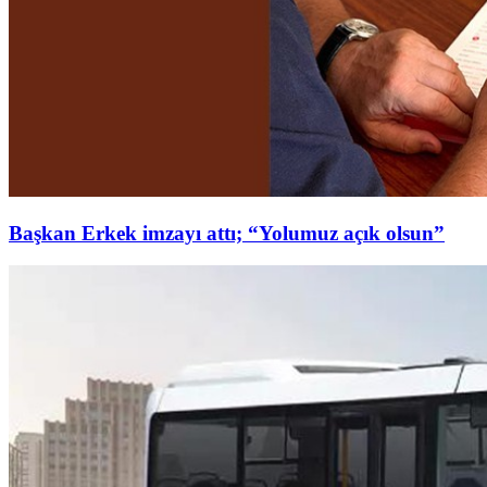
Başkan Erkek imzayı attı; “Yolumuz açık olsun”