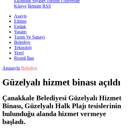
Ekonomi
Siyaset
Turizm
Üniversite
Künye
İletişim
RSS
Asayiş
Eğitim
Emlak
Yaşam
Tarım Ve Sanayi
Belediye
Teknoloji
Yerel
Resmî İlan
Anasayfa
Belediye
Güzelyalı hizmet binası açıldı
Çanakkale Belediyesi Güzelyalı Hizmet
Binası, Güzelyalı Halk Plajı tesislerinin
bulunduğu alanda hizmet vermeye
başladı.