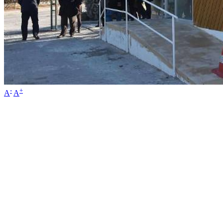
-
+
A
A