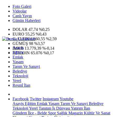
Foto Galeri
Videolar
Canlı Yayın
Günün Haberleri
DOLAR
47,74
%0,25
EURO
55,25
%0,43
G.ALTIN
6.660,55
%2,59
GÜMÜŞ
98
%3,57
Asayiş
IMKB
13.779,39
%-0,14
Eğitim
BITCOIN
65.076
%0,17
Emlak
Yaşam
Tarım Ve Sanayi
Belediye
Teknoloji
Yerel
Resmî İlan
Facebook
Twitter
Instagram
Youtube
Asayiş
Eğitim
Emlak
Yaşam
Tarım Ve Sanayi
Belediye
Teknoloji
Yerel
Tanıtım
İş Dünyası
Yatırım
İlan
Gündem
İlçe - Belde
Spor
Sağlık
Magazin
Kültür Ve Sanat