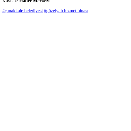
Kaynak:
Haber Merkezi
#çanakkale belediyesi
#güzelyalı hizmet binası