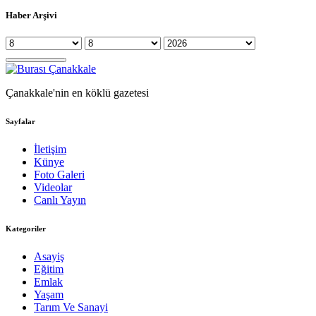
Haber Arşivi
Çanakkale'nin en köklü gazetesi
Sayfalar
İletişim
Künye
Foto Galeri
Videolar
Canlı Yayın
Kategoriler
Asayiş
Eğitim
Emlak
Yaşam
Tarım Ve Sanayi