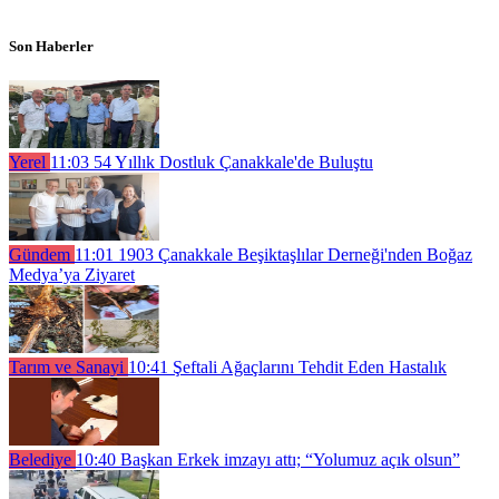
Son Haberler
Yerel
11:03
54 Yıllık Dostluk Çanakkale'de Buluştu
Gündem
11:01
1903 Çanakkale Beşiktaşlılar Derneği'nden Boğaz
Medya’ya Ziyaret
Tarım ve Sanayi
10:41
Şeftali Ağaçlarını Tehdit Eden Hastalık
Belediye
10:40
Başkan Erkek imzayı attı; “Yolumuz açık olsun”