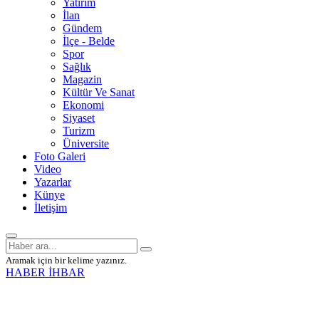
Yatırım
İlan
Gündem
İlçe - Belde
Spor
Sağlık
Magazin
Kültür Ve Sanat
Ekonomi
Siyaset
Turizm
Üniversite
Foto Galeri
Video
Yazarlar
Künye
İletişim
Aramak için bir kelime yazınız.
HABER İHBAR