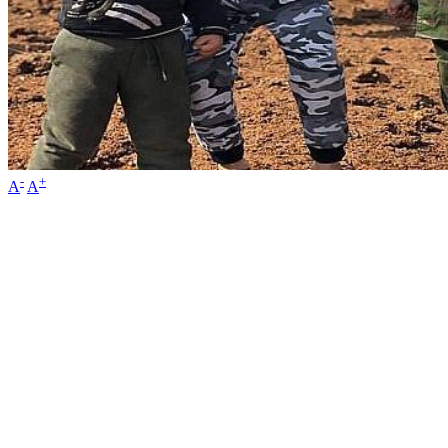
-
+
A
A