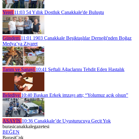
Yerel
11:03
54 Yıllık Dostluk Çanakkale'de Buluştu
Gündem
11:01
1903 Çanakkale Beşiktaşlılar Derneği'nden Boğaz
Medya’ya Ziyaret
Tarım ve Sanayi
10:41
Şeftali Ağaçlarını Tehdit Eden Hastalık
Belediye
10:40
Başkan Erkek imzayı attı; “Yolumuz açık olsun”
ASAYİŞ
10:36
Çanakkale’de Uyuşturucuya Geçit Yok
burasicanakkalegazetesi
BEĞEN
BurasiCnk