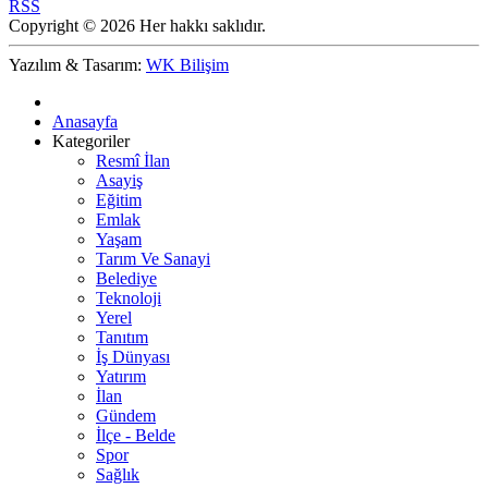
RSS
Copyright © 2026 Her hakkı saklıdır.
Yazılım & Tasarım:
WK Bilişim
Anasayfa
Kategoriler
Resmî İlan
Asayiş
Eğitim
Emlak
Yaşam
Tarım Ve Sanayi
Belediye
Teknoloji
Yerel
Tanıtım
İş Dünyası
Yatırım
İlan
Gündem
İlçe - Belde
Spor
Sağlık