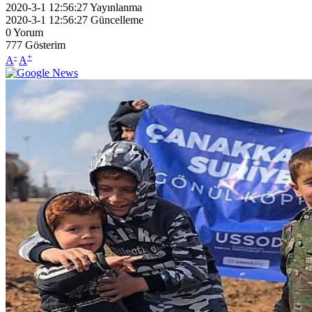
2020-3-1 12:56:27
Yayınlanma
2020-3-1 12:56:27
Güncelleme
0
Yorum
777
Gösterim
-
+
A
A