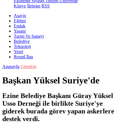
Ekonomi
Siyaset
Turizm
Üniversite
Künye
İletişim
RSS
Asayiş
Eğitim
Emlak
Yaşam
Tarım Ve Sanayi
Belediye
Teknoloji
Yerel
Resmî İlan
Anasayfa
Gündem
Başkan Yüksel Suriye'de
Ezine Belediye Başkanı Güray Yüksel
Usso Derneği ile birlikte Suriye'ye
giderek burada görev yapan askerlere
destek verdi.