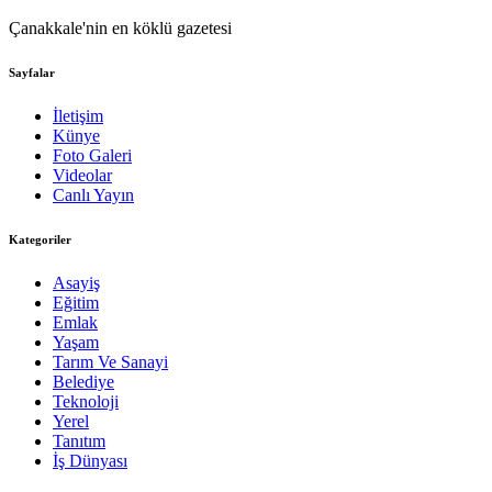
Çanakkale'nin en köklü gazetesi
Sayfalar
İletişim
Künye
Foto Galeri
Videolar
Canlı Yayın
Kategoriler
Asayiş
Eğitim
Emlak
Yaşam
Tarım Ve Sanayi
Belediye
Teknoloji
Yerel
Tanıtım
İş Dünyası