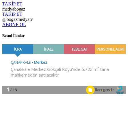
TAKİP ET
medyabogaz
TAKİP ET
@bogazmedyatv
ABONE OL
Resmî İlanlar