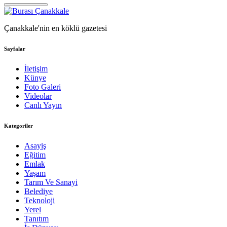
Çanakkale'nin en köklü gazetesi
Sayfalar
İletişim
Künye
Foto Galeri
Videolar
Canlı Yayın
Kategoriler
Asayiş
Eğitim
Emlak
Yaşam
Tarım Ve Sanayi
Belediye
Teknoloji
Yerel
Tanıtım