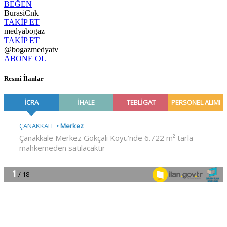
BEĞEN
BurasiCnk
TAKİP ET
medyabogaz
TAKİP ET
@bogazmedyatv
ABONE OL
Resmî İlanlar