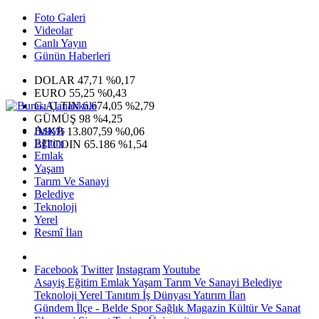
Foto Galeri
Videolar
Canlı Yayın
Günün Haberleri
DOLAR
47,71
%0,17
EURO
55,25
%0,43
G.ALTIN
6.674,05
%2,79
GÜMÜŞ
98
%4,25
Asayiş
IMKB
13.807,59
%0,06
Eğitim
BITCOIN
65.186
%1,54
Emlak
Yaşam
Tarım Ve Sanayi
Belediye
Teknoloji
Yerel
Resmî İlan
Facebook
Twitter
Instagram
Youtube
Asayiş
Eğitim
Emlak
Yaşam
Tarım Ve Sanayi
Belediye
Teknoloji
Yerel
Tanıtım
İş Dünyası
Yatırım
İlan
Gündem
İlçe - Belde
Spor
Sağlık
Magazin
Kültür Ve Sanat