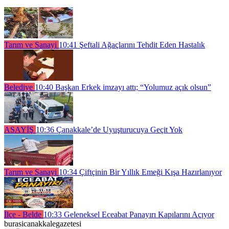
Tarım ve Sanayi
10:41
Şeftali Ağaçlarını Tehdit Eden Hastalık
Belediye
10:40
Başkan Erkek imzayı attı; “Yolumuz açık olsun”
ASAYİŞ
10:36
Çanakkale’de Uyuşturucuya Geçit Yok
Tarım ve Sanayi
10:34
Çiftçinin Bir Yıllık Emeği Kışa Hazırlanıyor
İlçe - Belde
10:33
Geleneksel Eceabat Panayırı Kapılarını Açıyor
burasicanakkalegazetesi