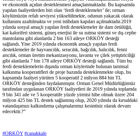
ve ekonomik açıdan desteklenmesi amaçlanmaktadır. Bu kapsamda
yapılan faaliyetlerden biri olan ‘ferdi desteklemeler’ ile; orman
köylümüzün refah seviyesi yükseltilmekte, odunun yakacak olarak
kullanımı azaltılmakta ve yeni istihdam kapıları açılmaktadır.2019
yılında sosyal amaçlı yapılan ferdi desteklemeler ile dam örtülüğü,
kat kaloriferi sistemi, güneş enerjisi ile su ısıtma sistemi ve dış cephe
mantolama gibi alanlarda 2 bin 163 aileye ORKÖY desteği
sağlandı. Yine 2019 yılında ekonomik amaçlı yapılan ferdi
desteklemeler ile hayvancılık, seracılık, bağcılık, halıcılık, fenni
arıcılık, orman üretim mekanizasyonu, lavanta ve çilek yetiştiriciliği
gibi alanlarda 7 bin 178 aileye ORKÖY desteği sağlandı. Tüm bu
ferdi desteklemelerin dışında orman köylerinde bulunan tarımsal
kalkınma kooperatifleri de proje bazında desteklenmekte olup, bu
kapsamda faaliyet yürüten 5 kooperatif 2 milyon 884 bin TL
ORKÖY desteğinden faydalanmıştır. Orman Genel Müdürlüğümüz
tarafından uygulanan ORKÖY faaliyetleri ile 2019 yılında toplamda
9 bin 341 aile ve 5 kooperatife yüzde yirmisi hibe olmak üzere 204
milyon 425 bin TL destek sağlanmış olup, 2020 yılında da kırsaldaki
vatandaşımızı kalkındırma çalışmalarımız kesintisiz olarak devam
edecektir.?”
#ORKÖY
#çanakkale