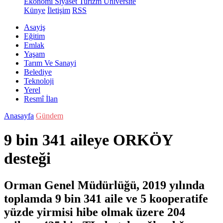
Ekonomi
Siyaset
Turizm
Üniversite
Künye
İletişim
RSS
Asayiş
Eğitim
Emlak
Yaşam
Tarım Ve Sanayi
Belediye
Teknoloji
Yerel
Resmî İlan
Anasayfa
Gündem
9 bin 341 aileye ORKÖY
desteği
Orman Genel Müdürlüğü, 2019 yılında
toplamda 9 bin 341 aile ve 5 kooperatife
yüzde yirmisi hibe olmak üzere 204