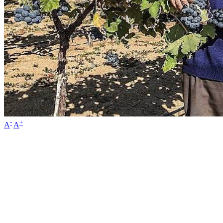
-
+
A
A