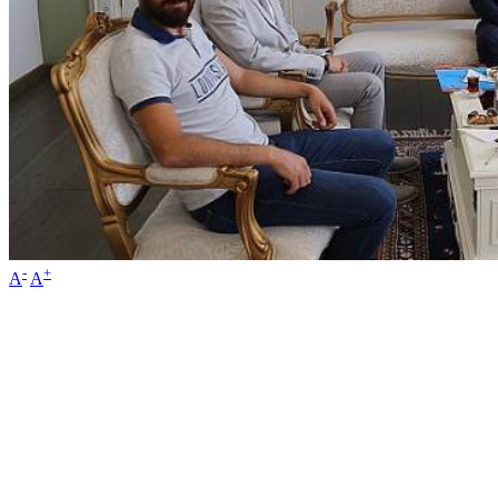
-
+
A
A