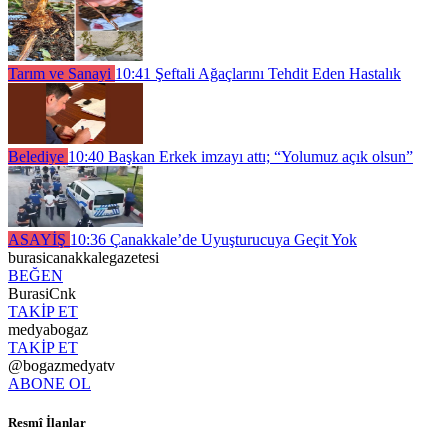
Tarım ve Sanayi
10:41
Şeftali Ağaçlarını Tehdit Eden Hastalık
Belediye
10:40
Başkan Erkek imzayı attı; “Yolumuz açık olsun”
ASAYİŞ
10:36
Çanakkale’de Uyuşturucuya Geçit Yok
burasicanakkalegazetesi
BEĞEN
BurasiCnk
TAKİP ET
medyabogaz
TAKİP ET
@bogazmedyatv
ABONE OL
Resmî İlanlar