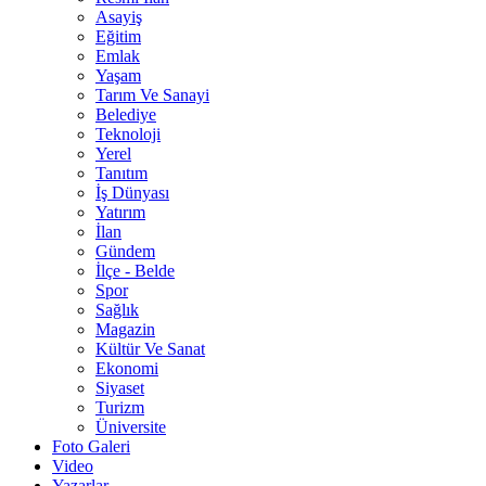
Asayiş
Eğitim
Emlak
Yaşam
Tarım Ve Sanayi
Belediye
Teknoloji
Yerel
Tanıtım
İş Dünyası
Yatırım
İlan
Gündem
İlçe - Belde
Spor
Sağlık
Magazin
Kültür Ve Sanat
Ekonomi
Siyaset
Turizm
Üniversite
Foto Galeri
Video
Yazarlar