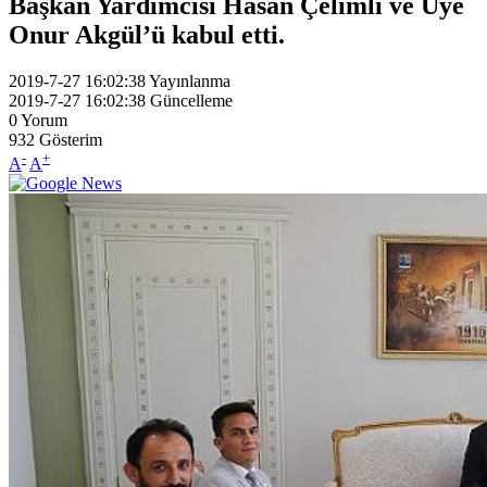
Başkan Yardımcısı Hasan Çelimli ve Üye
Onur Akgül’ü kabul etti.
2019-7-27 16:02:38
Yayınlanma
2019-7-27 16:02:38
Güncelleme
0
Yorum
932
Gösterim
-
+
A
A