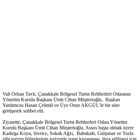
Vali Orhan Tavlı, Çanakkale Bölgesel Turist Rehberleri Odasının
Yönetim Kurulu Başkanı Ümit Cihan Müşterioğlu, Başkan
Yardımcısı Hasan Çelimli ve Üye Onur AKGÜL’le bir süre
görüşerek sohbet etti.
Ziyarette, Çanakkale Bölgesel Turist Rehberleri Odası Yönetim
Kurulu Başkanı Ümit Cihan Müşterioğlu, Assos başta olmak üzere
Kadırga Koyu, Sivrice, Sokak Ağzı, Babakale, Gürpınar ve Tuzla
gibi turizm bölgelerinin turizmde ivme kazanması, ihya edilmesi için