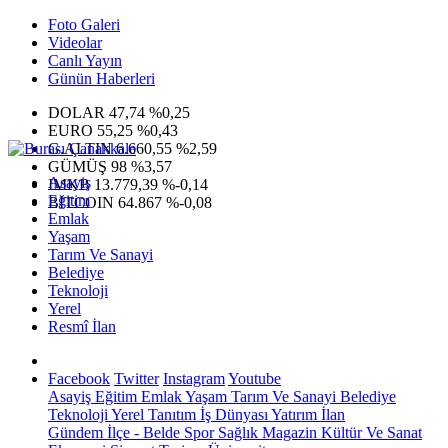
Foto Galeri
Videolar
Canlı Yayın
Günün Haberleri
DOLAR
47,74
%0,25
EURO
55,25
%0,43
G.ALTIN
6.660,55
%2,59
GÜMÜŞ
98
%3,57
Asayiş
IMKB
13.779,39
%-0,14
Eğitim
BITCOIN
64.867
%-0,08
Emlak
Yaşam
Tarım Ve Sanayi
Belediye
Teknoloji
Yerel
Resmî İlan
Facebook
Twitter
Instagram
Youtube
Asayiş
Eğitim
Emlak
Yaşam
Tarım Ve Sanayi
Belediye
Teknoloji
Yerel
Tanıtım
İş Dünyası
Yatırım
İlan
Gündem
İlçe - Belde
Spor
Sağlık
Magazin
Kültür Ve Sanat