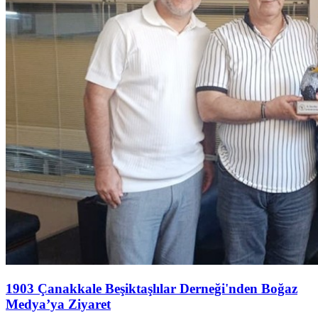
1903 Çanakkale Beşiktaşlılar Derneği'nden Boğaz
Medya’ya Ziyaret