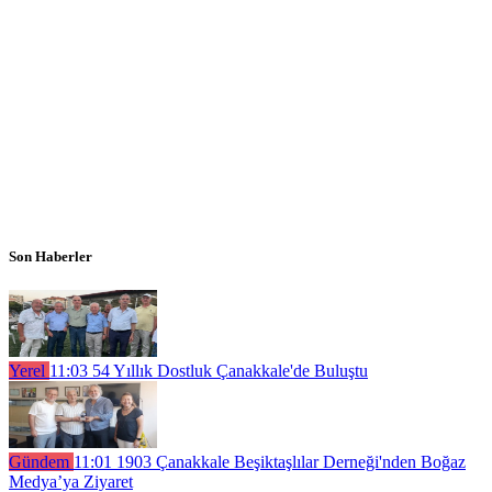
Son Haberler
Yerel
11:03
54 Yıllık Dostluk Çanakkale'de Buluştu
Gündem
11:01
1903 Çanakkale Beşiktaşlılar Derneği'nden Boğaz
Medya’ya Ziyaret