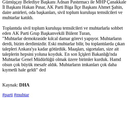
Gümüşçay Belediye Başkanı Adnan Pastırmacı ile MHP Çanakkale
İl Başkanı Hakan Pınar, AK Parti Biga İlçe Başkanı Ahmet Şahin,
daire amirleri, oda başkanları, sivil toplum kuruluşu temsilcileri ve
muhtarlar katıldı.
Toplantıda sivil toplum kuruluşu temsilcileri ve muhtarlarla sohbet
eden AK Parti Grup Başkanvekili Bülent Turan,
"Muhtarlar demokraside kılcal damar görevi yapıyor. Muhtarların
derdi, bizim derdimizdir. Eski muhtarlar bilir, bu toplantılarda çıkan
talepleri Ankara'ya kadar götürdük. Maaşları, sigortaları, size ait
taleplerin hepsini yoluna koyduk. En son İçişleri Bakanlığı'nda
Muhtarlar Genel Müdürlüğü olmak üzere birimler kurduk. Hamd
olsun çok büyük mesafe aldık. Muhtarların imkanları çok daha
kıymetli hale geldi" ded
Kaynak:
DHA
#parti
#muhtar