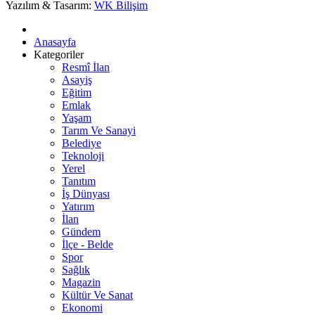
Yazılım & Tasarım:
WK Bilişim
Anasayfa
Kategoriler
Resmî İlan
Asayiş
Eğitim
Emlak
Yaşam
Tarım Ve Sanayi
Belediye
Teknoloji
Yerel
Tanıtım
İş Dünyası
Yatırım
İlan
Gündem
İlçe - Belde
Spor
Sağlık
Magazin
Kültür Ve Sanat
Ekonomi