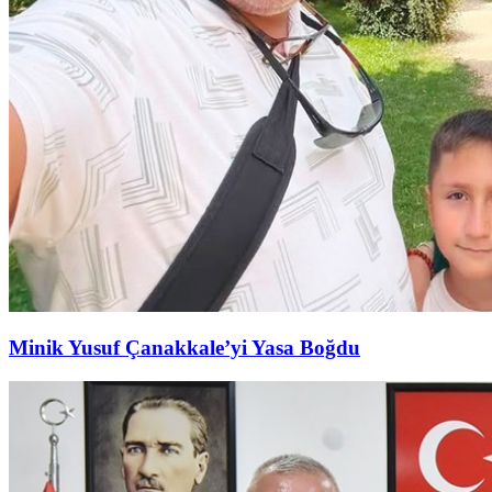
Minik Yusuf Çanakkale’yi Yasa Boğdu