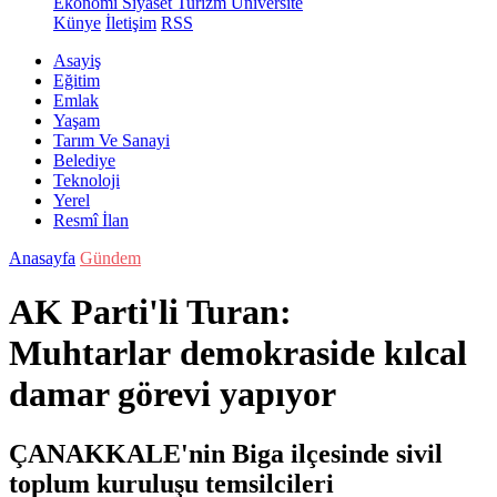
Ekonomi
Siyaset
Turizm
Üniversite
Künye
İletişim
RSS
Asayiş
Eğitim
Emlak
Yaşam
Tarım Ve Sanayi
Belediye
Teknoloji
Yerel
Resmî İlan
Anasayfa
Gündem
AK Parti'li Turan:
Muhtarlar demokraside kılcal
damar görevi yapıyor
ÇANAKKALE'nin Biga ilçesinde sivil
toplum kuruluşu temsilcileri