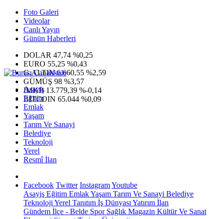
Foto Galeri
Videolar
Canlı Yayın
Günün Haberleri
DOLAR
47,74
%0,25
EURO
55,25
%0,43
G.ALTIN
6.660,55
%2,59
GÜMÜŞ
98
%3,57
Asayiş
IMKB
13.779,39
%-0,14
Eğitim
BITCOIN
65.044
%0,09
Emlak
Yaşam
Tarım Ve Sanayi
Belediye
Teknoloji
Yerel
Resmî İlan
Facebook
Twitter
Instagram
Youtube
Asayiş
Eğitim
Emlak
Yaşam
Tarım Ve Sanayi
Belediye
Teknoloji
Yerel
Tanıtım
İş Dünyası
Yatırım
İlan
Gündem
İlçe - Belde
Spor
Sağlık
Magazin
Kültür Ve Sanat