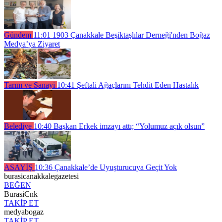
Gündem
11:01
1903 Çanakkale Beşiktaşlılar Derneği'nden Boğaz
Medya’ya Ziyaret
Tarım ve Sanayi
10:41
Şeftali Ağaçlarını Tehdit Eden Hastalık
Belediye
10:40
Başkan Erkek imzayı attı; “Yolumuz açık olsun”
ASAYİŞ
10:36
Çanakkale’de Uyuşturucuya Geçit Yok
burasicanakkalegazetesi
BEĞEN
BurasiCnk
TAKİP ET
medyabogaz
TAKİP ET