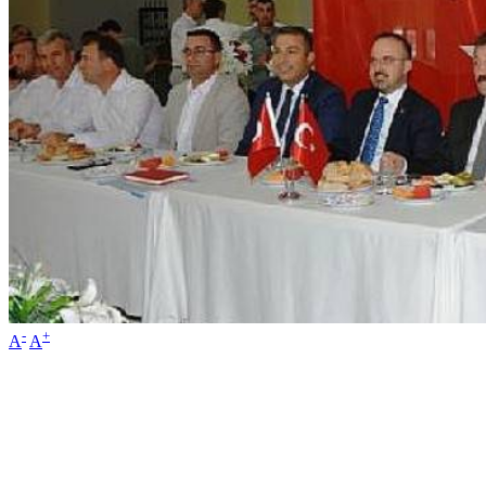
-
+
A
A