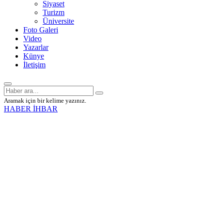
Siyaset
Turizm
Üniversite
Foto Galeri
Video
Yazarlar
Künye
İletişim
Aramak için bir kelime yazınız.
HABER İHBAR