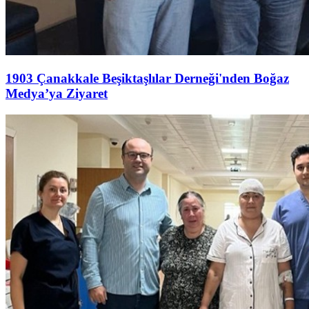
1903 Çanakkale Beşiktaşlılar Derneği'nden Boğaz
Medya’ya Ziyaret