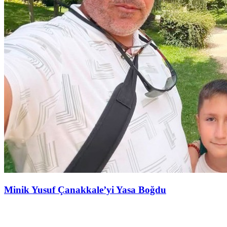
Minik Yusuf Çanakkale’yi Yasa Boğdu