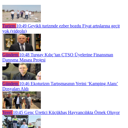
Turizm
10:49
Geyikli turizmde ezber bozdu Fiyat artışlarına geçit
yok (videolu)
Gündem
10:48
Turgay Kılıç’tan ÇTSO Üyelerine Finansman
Danışma Masası Projesi
Gündem
10:46
Ekoturizm Tartışmasının Yerini ‘Kamping Alanı’
Dosyaları Aldı
Yerel
10:45
Genç Üretici Küçükbaş Hayvancılıkta Örnek Oluyor