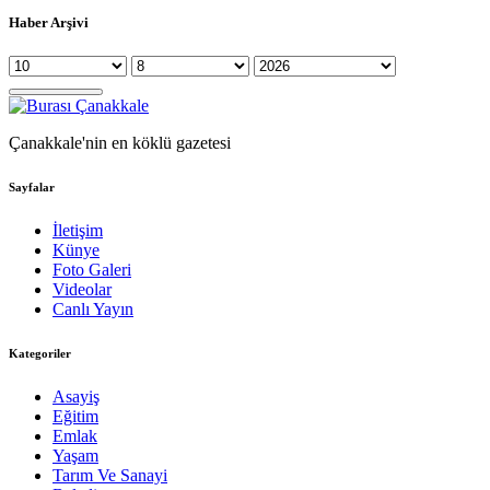
Haber Arşivi
Çanakkale'nin en köklü gazetesi
Sayfalar
İletişim
Künye
Foto Galeri
Videolar
Canlı Yayın
Kategoriler
Asayiş
Eğitim
Emlak
Yaşam
Tarım Ve Sanayi