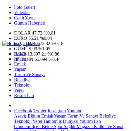
Foto Galeri
Videolar
Canlı Yayın
Günün Haberleri
DOLAR
47,72
%0,01
EURO
55,21
%0,04
G.ALTIN
6.672,32
%0,18
GÜMÜŞ
99
%1,05
Asayiş
IMKB
13.897,21
%0,86
Eğitim
BITCOIN
65.094
%0,44
Emlak
Yaşam
Tarım Ve Sanayi
Belediye
Teknoloji
Yerel
Resmî İlan
Facebook
Twitter
Instagram
Youtube
Asayiş
Eğitim
Emlak
Yaşam
Tarım Ve Sanayi
Belediye
Teknoloji
Yerel
Tanıtım
İş Dünyası
Yatırım
İlan
Gündem
İlçe - Belde
Spor
Sağlık
Magazin
Kültür Ve Sanat