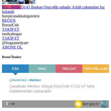
İlçe - Belde
10:43
Başkan Oruçoğlu sahada; Asfalt çalışmaları hız
kazandı
burasicanakkalegazetesi
BEĞEN
BurasiCnk
TAKİP ET
medyabogaz
TAKİP ET
@bogazmedyatv
ABONE OL
Resmî İlanlar