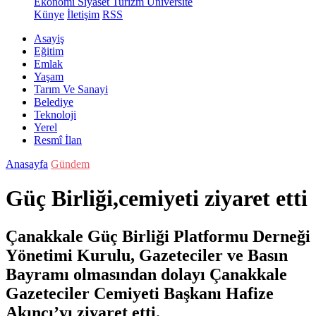
Ekonomi
Siyaset
Turizm
Üniversite
Künye
İletişim
RSS
Asayiş
Eğitim
Emlak
Yaşam
Tarım Ve Sanayi
Belediye
Teknoloji
Yerel
Resmî İlan
Anasayfa
Gündem
Güç Birliği,cemiyeti ziyaret etti
Çanakkale Güç Birliği Platformu Derneği
Yönetimi Kurulu, Gazeteciler ve Basın
Bayramı olmasından dolayı Çanakkale
Gazeteciler Cemiyeti Başkanı Hafize
Akıncı’yı ziyaret etti.