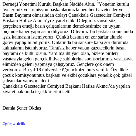
Derneği Yönetimi Kurulu Başkanı Nadide Altın, “Yönetim kurulu
üyelerimiz ve komisyon başkanlarımızla beraber Gazeteciler ve
Basın Bayramı olmasından dolayı Çanakkale Gazeteciler Cemiyeti
Başkanı Hafize Akıncı’yı ziyaret ettik. Dileğimiz sansürsüz,
gerçekten emeği basın çalışanlarının demokrasimize en uygun
biçimde haber yapmasını diliyoruz. Diliyoruz bu baskılar sonucunda
işsiz kalmasını istemiyoruz. Çünkü basının en zor şarlar altında
görev yaptığını biliyoruz. Onlarında bu sansüre karşı zor durumda
kalmalarını istemiyoruz. Tarafsız haber yapan gazetecilerin basın
bayramı da kutlu olsun. Yardıma ihtiyacı olan, bizlere birileri
vasıtasıyla gelen gerçek ihtiyaç sahiplerine sponsorlarımız vasıtasıyla
elimizden geleni yapmaya çalışıyoruz. Gençlere çok önem
veriyoruz. Bu yıl 18 üniversite öğrencimize burs verdik. Özellikle
çocuk komisyonumuz başkanı ve ekibi çocuklara yönelik çok güzel
çalışmalar yapıyor” dedi.
Çanakkale Gazeteciler Cemiyeti Başkanı Hafize Akıncı’da yapılan
ziyaret hakkında teşekkürlerini iletti.
Damla Şener Okdaş
#güç
#birlik