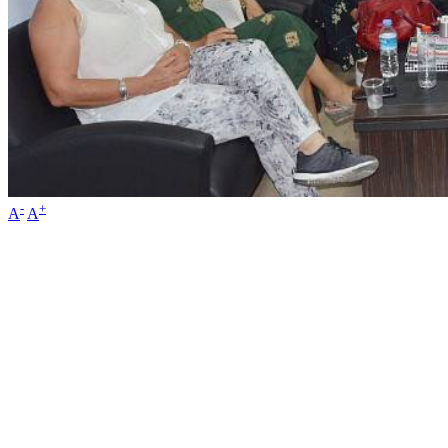
-
+
A
A