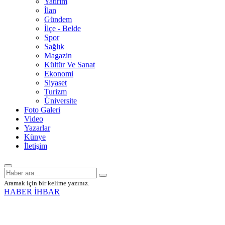
Yatırım
İlan
Gündem
İlçe - Belde
Spor
Sağlık
Magazin
Kültür Ve Sanat
Ekonomi
Siyaset
Turizm
Üniversite
Foto Galeri
Video
Yazarlar
Künye
İletişim
Aramak için bir kelime yazınız.
HABER İHBAR