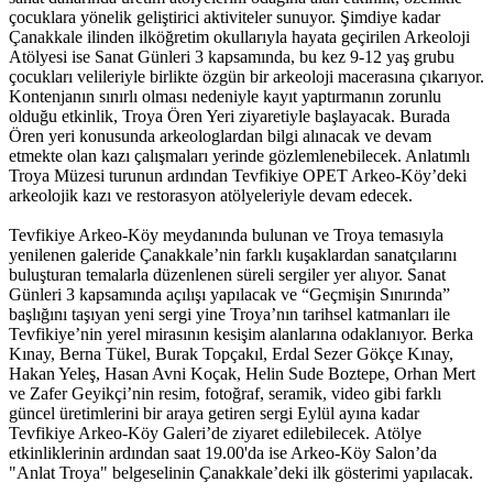
çocuklara yönelik geliştirici aktiviteler sunuyor. Şimdiye kadar
Çanakkale ilinden ilköğretim okullarıyla hayata geçirilen Arkeoloji
Atölyesi ise Sanat Günleri 3 kapsamında, bu kez 9-12 yaş grubu
çocukları velileriyle birlikte özgün bir arkeoloji macerasına çıkarıyor.
Kontenjanın sınırlı olması nedeniyle kayıt yaptırmanın zorunlu
olduğu etkinlik, Troya Ören Yeri ziyaretiyle başlayacak. Burada
Ören yeri konusunda arkeologlardan bilgi alınacak ve devam
etmekte olan kazı çalışmaları yerinde gözlemlenebilecek. Anlatımlı
Troya Müzesi turunun ardından Tevfikiye OPET Arkeo-Köy’deki
arkeolojik kazı ve restorasyon atölyeleriyle devam edecek.
Tevfikiye Arkeo-Köy meydanında bulunan ve Troya temasıyla
yenilenen galeride Çanakkale’nin farklı kuşaklardan sanatçılarını
buluşturan temalarla düzenlenen süreli sergiler yer alıyor. Sanat
Günleri 3 kapsamında açılışı yapılacak ve “Geçmişin Sınırında”
başlığını taşıyan yeni sergi yine Troya’nın tarihsel katmanları ile
Tevfikiye’nin yerel mirasının kesişim alanlarına odaklanıyor. Berka
Kınay, Berna Tükel, Burak Topçakıl, Erdal Sezer Gökçe Kınay,
Hakan Yeleş, Hasan Avni Koçak, Helin Sude Boztepe, Orhan Mert
ve Zafer Geyikçi’nin resim, fotoğraf, seramik, video gibi farklı
güncel üretimlerini bir araya getiren sergi Eylül ayına kadar
Tevfikiye Arkeo-Köy Galeri’de ziyaret edilebilecek. Atölye
etkinliklerinin ardından saat 19.00'da ise Arkeo-Köy Salon’da
"Anlat Troya" belgeselinin Çanakkale’deki ilk gösterimi yapılacak.