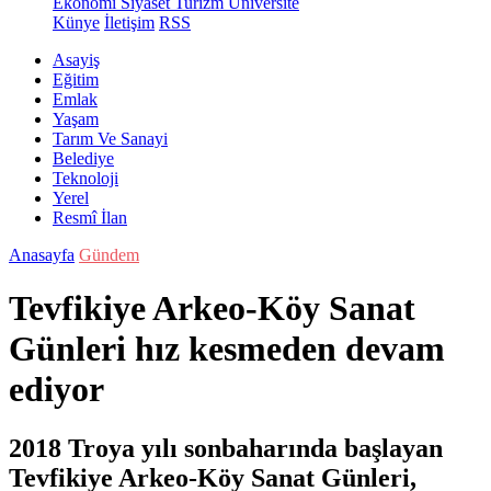
Ekonomi
Siyaset
Turizm
Üniversite
Künye
İletişim
RSS
Asayiş
Eğitim
Emlak
Yaşam
Tarım Ve Sanayi
Belediye
Teknoloji
Yerel
Resmî İlan
Anasayfa
Gündem
Tevfikiye Arkeo-Köy Sanat
Günleri hız kesmeden devam
ediyor
2018 Troya yılı sonbaharında başlayan
Tevfikiye Arkeo-Köy Sanat Günleri,