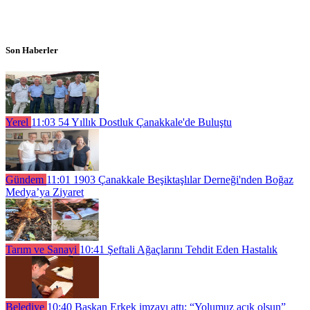
Son Haberler
Yerel
11:03
54 Yıllık Dostluk Çanakkale'de Buluştu
Gündem
11:01
1903 Çanakkale Beşiktaşlılar Derneği'nden Boğaz
Medya’ya Ziyaret
Tarım ve Sanayi
10:41
Şeftali Ağaçlarını Tehdit Eden Hastalık
Belediye
10:40
Başkan Erkek imzayı attı; “Yolumuz açık olsun”