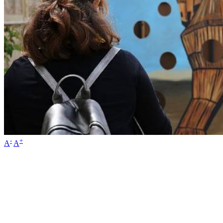
-
+
A
A