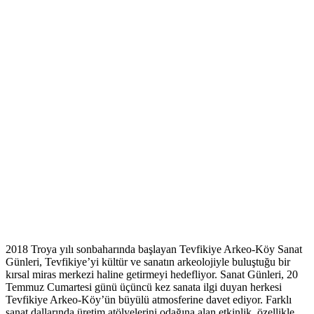
2018 Troya yılı sonbaharında başlayan Tevfikiye Arkeo-Köy Sanat
Günleri, Tevfikiye’yi kültür ve sanatın arkeolojiyle buluştuğu bir
kırsal miras merkezi haline getirmeyi hedefliyor. Sanat Günleri, 20
Temmuz Cumartesi günü üçüncü kez sanata ilgi duyan herkesi
Tevfikiye Arkeo-Köy’ün büyülü atmosferine davet ediyor. Farklı
sanat dallarında üretim atölyelerini odağına alan etkinlik, özellikle