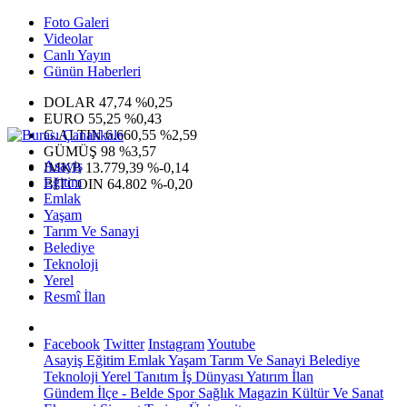
Foto Galeri
Videolar
Canlı Yayın
Günün Haberleri
DOLAR
47,74
%0,25
EURO
55,25
%0,43
G.ALTIN
6.660,55
%2,59
GÜMÜŞ
98
%3,57
Asayiş
IMKB
13.779,39
%-0,14
Eğitim
BITCOIN
64.802
%-0,20
Emlak
Yaşam
Tarım Ve Sanayi
Belediye
Teknoloji
Yerel
Resmî İlan
Facebook
Twitter
Instagram
Youtube
Asayiş
Eğitim
Emlak
Yaşam
Tarım Ve Sanayi
Belediye
Teknoloji
Yerel
Tanıtım
İş Dünyası
Yatırım
İlan
Gündem
İlçe - Belde
Spor
Sağlık
Magazin
Kültür Ve Sanat