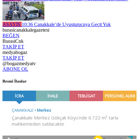
ASAYİŞ
10:36
Çanakkale’de Uyuşturucuya Geçit Yok
burasicanakkalegazetesi
BEĞEN
BurasiCnk
TAKİP ET
medyabogaz
TAKİP ET
@bogazmedyatv
ABONE OL
Resmî İlanlar