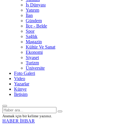
İş Dünyası
Yatırım
İlan
Gündem
İlçe - Belde
Spor
Sağlık
Magazin
Kültür Ve Sanat
Ekonomi
Siyaset
Turizm
Üniversite
Foto Galeri
Video
Yazarlar
Künye
İletişim
Aramak için bir kelime yazınız.
HABER İHBAR