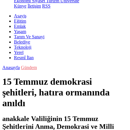
Ekonomi
Siyaset
Turizm
Üniversite
Künye
İletişim
RSS
Asayiş
Eğitim
Emlak
Yaşam
Tarım Ve Sanayi
Belediye
Teknoloji
Yerel
Resmî İlan
Anasayfa
Gündem
15 Temmuz demokrasi
şehitleri, hatıra ormanında
anıldı
anakkale Valiliğinin 15 Temmuz
Şehitlerini Anma, Demokrasi ve Milli