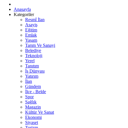
Anasayfa
Kategoriler
Resmî İlan
Asayiş
Eğitim
Emlak
Yaşam
Tarım Ve Sanayi
Belediye
Teknoloji
Yerel
Tanıtım
İş Dünyası
Yatırım
İlan
Gündem
İlçe - Belde
Spor
Sağlık
Magazin
Kültür Ve Sanat
Ekonomi
Siyaset
Turizm