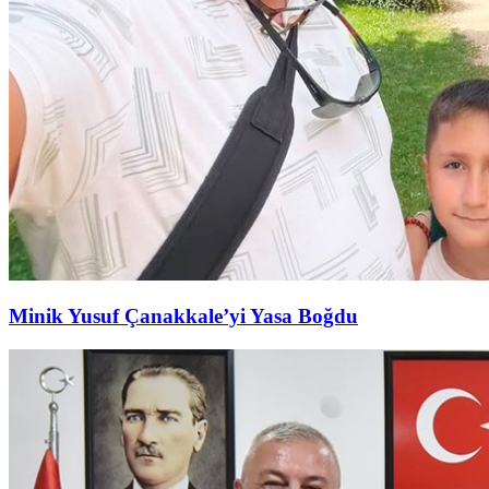
Minik Yusuf Çanakkale’yi Yasa Boğdu