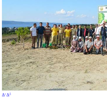
-
+
A
A