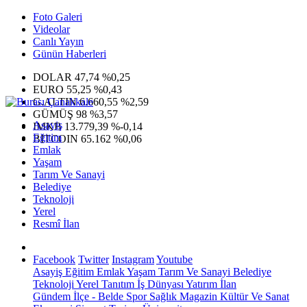
Foto Galeri
Videolar
Canlı Yayın
Günün Haberleri
DOLAR
47,74
%0,25
EURO
55,25
%0,43
G.ALTIN
6.660,55
%2,59
GÜMÜŞ
98
%3,57
Asayiş
IMKB
13.779,39
%-0,14
Eğitim
BITCOIN
65.162
%0,06
Emlak
Yaşam
Tarım Ve Sanayi
Belediye
Teknoloji
Yerel
Resmî İlan
Facebook
Twitter
Instagram
Youtube
Asayiş
Eğitim
Emlak
Yaşam
Tarım Ve Sanayi
Belediye
Teknoloji
Yerel
Tanıtım
İş Dünyası
Yatırım
İlan
Gündem
İlçe - Belde
Spor
Sağlık
Magazin
Kültür Ve Sanat