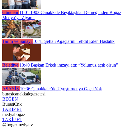
Gündem
11:01
1903 Çanakkale Beşiktaşlılar Derneği'nden Boğaz
Medya’ya Ziyaret
Tarım ve Sanayi
10:41
Şeftali Ağaçlarını Tehdit Eden Hastalık
Belediye
10:40
Başkan Erkek imzayı attı; “Yolumuz açık olsun”
ASAYİŞ
10:36
Çanakkale’de Uyuşturucuya Geçit Yok
burasicanakkalegazetesi
BEĞEN
BurasiCnk
TAKİP ET
medyabogaz
TAKİP ET
@bogazmedyatv