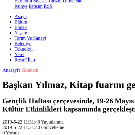
Ekonomi
Siyaset
Turizm
Üniversite
Künye
İletişim
RSS
Asayiş
Eğitim
Emlak
Yaşam
Tarım Ve Sanayi
Belediye
Teknoloji
Yerel
Resmî İlan
Anasayfa
Gündem
Başkan Yılmaz, Kitap fuarını 
Gençlik Haftası çerçevesinde, 19-26 Mayıs 
Kültür Etkinlikleri kapsamında gerçekleşti
2019-5-22 11:31:40
Yayınlanma
2019-5-22 11:31:40
Güncelleme
0
Yorum