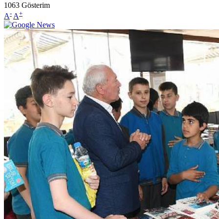
1063
Gösterim
-
+
A
A