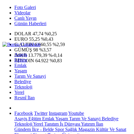
Foto Galeri
Videolar
Canlı Yayın
Günün Haberleri
DOLAR
47,74
%0,25
EURO
55,25
%0,43
G.ALTIN
6.660,55
%2,59
GÜMÜŞ
98
%3,57
Asayiş
IMKB
13.779,39
%-0,14
Eğitim
BITCOIN
64.922
%0,83
Emlak
Yaşam
Tarım Ve Sanayi
Belediye
Teknoloji
Yerel
Resmî İlan
Facebook
Twitter
Instagram
Youtube
Asayiş
Eğitim
Emlak
Yaşam
Tarım Ve Sanayi
Belediye
Teknoloji
Yerel
Tanıtım
İş Dünyası
Yatırım
İlan
Gündem
İlçe - Belde
Spor
Sağlık
Magazin
Kültür Ve Sanat