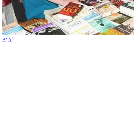
-
+
A
A