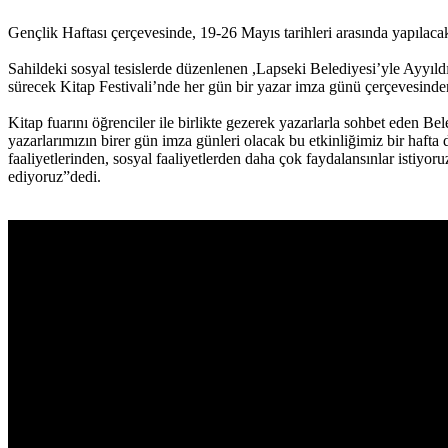
Gençlik Haftası çerçevesinde, 19-26 Mayıs tarihleri arasında yapılacak
Sahildeki sosyal tesislerde düzenlenen ,Lapseki Belediyesi’yle Ayyıldı
sürecek Kitap Festivali’nde her gün bir yazar imza günü çerçevesinde
Kitap fuarını öğrenciler ile birlikte gezerek yazarlarla sohbet eden 
yazarlarımızın birer gün imza günleri olacak bu etkinliğimiz bir haft
faaliyetlerinden, sosyal faaliyetlerden daha çok faydalansınlar istiy
ediyoruz”dedi.