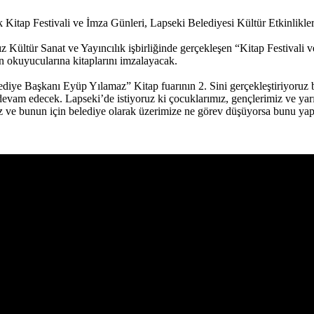
 Kitap Festivali ve İmza Günleri, Lapseki Belediyesi Kültür Etkinlikler
z Kültür Sanat ve Yayıncılık işbirliğinde gerçekleşen “Kitap Festivali v
n okuyucularına kitaplarını imzalayacak.
Belediye Başkanı Eyüp Yılamaz” Kitap fuarının 2. Sini gerçekleştiriyoru
a devam edecek. Lapseki’de istiyoruz ki çocuklarımız, gençlerimiz ve ya
oruz ve bunun için belediye olarak üzerimize ne görev düşüyorsa bunu y