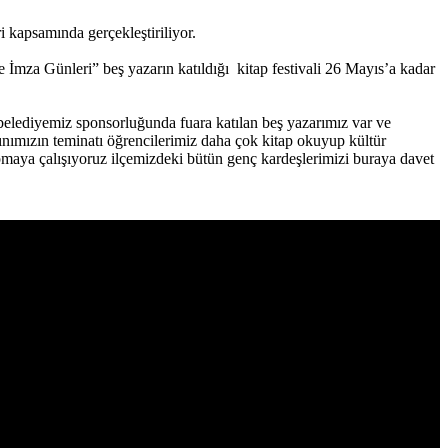
i kapsamında gerçekleştiriliyor.
e İmza Günleri” beş yazarın katıldığı kitap festivali 26 Mayıs’a kadar
z belediyemiz sponsorluğunda fuara katılan beş yazarımız var ve
rınımızın teminatı öğrencilerimiz daha çok kitap okuyup kültür
apmaya çalışıyoruz ilçemizdeki bütün genç kardeşlerimizi buraya davet